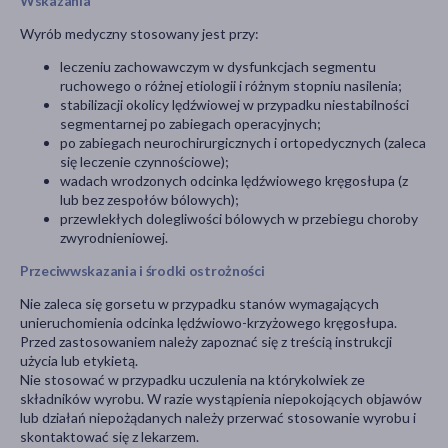
Wskazania
Wyrób medyczny stosowany jest przy:
leczeniu zachowawczym w dysfunkcjach segmentu
ruchowego o różnej etiologii i różnym stopniu nasilenia;
stabilizacji okolicy lędźwiowej w przypadku niestabilności
segmentarnej po zabiegach operacyjnych;
po zabiegach neurochirurgicznych i ortopedycznych (zaleca
się leczenie czynnościowe);
wadach wrodzonych odcinka lędźwiowego kręgosłupa (z
lub bez zespołów bólowych);
przewlekłych dolegliwości bólowych w przebiegu choroby
zwyrodnieniowej.
Przeciwwskazania i środki ostrożności
Nie zaleca się gorsetu w przypadku stanów wymagających
unieruchomienia odcinka lędźwiowo-krzyżowego kręgosłupa.
Przed zastosowaniem należy zapoznać się z treścią instrukcji
użycia lub etykietą.
Nie stosować w przypadku uczulenia na którykolwiek ze
składników wyrobu. W razie wystąpienia niepokojących objawów
lub działań niepożądanych należy przerwać stosowanie wyrobu i
skontaktować się z lekarzem.