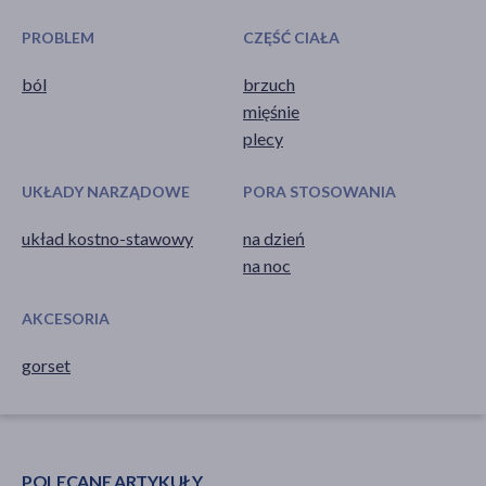
PROBLEM
CZĘŚĆ CIAŁA
ból
brzuch
mięśnie
plecy
UKŁADY NARZĄDOWE
PORA STOSOWANIA
układ kostno-stawowy
na dzień
na noc
AKCESORIA
gorset
POLECANE ARTYKUŁY