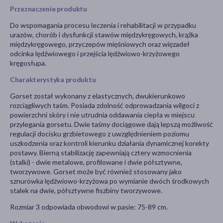
Przeznaczenie produktu
Do wspomagania procesu leczenia i rehabilitacji w przypadku
urazów, chorób i dysfunkcji stawów międzykręgowych, krążka
międzykręgowego, przyczepów mięśniowych oraz więzadeł
odcinka lędźwiowego i przejścia lędźwiowo-krzyżowego
kręgosłupa.
Charakterystyka produktu
Gorset został wykonany z elastycznych, dwukierunkowo
rozciągliwych taśm. Posiada zdolność odprowadzania wilgoci z
powierzchni skóry i nie utrudnia oddawania ciepła w miejscu
przylegania gorsetu. Dwie taśmy dociągowe dają lepszą możliwość
regulacji docisku grzbietowego z uwzględnieniem poziomu
uszkodzenia oraz kontroli kierunku działania dynamicznej korekty
postawy. Bierną stabilizację zapewniają cztery wzmocnienia
(stalki) - dwie metalowe, profilowane i dwie półsztywne,
tworzywowe. Gorset może być również stosowany jako
sznurówka lędźwiowo-krzyżowa po wymianie dwóch środkowych
stalek na dwie, półsztywne fiszbiny tworzywowe.
Rozmiar 3 odpowiada obwodowi w pasie: 75-89 cm.