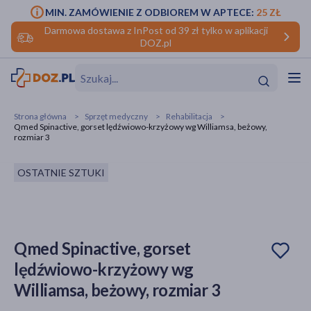
MIN. ZAMÓWIENIE Z ODBIOREM W APTECE:
25 ZŁ
Darmowa dostawa z InPost od 39 zł tylko w aplikacji
DOZ.pl
w
Hit
Hit
Strona główna
Sprzęt medyczny
Rehabilitacja
Qmed Spinactive, gorset lędźwiowo-krzyżowy wg Williamsa, beżowy,
ofory
rozmiar 3
do makijażu
dzieci
ść
Hit
Hit
OSTATNIE SZTUKI
ące
rmową
kijażu
ść
Hit
Qmed Spinactive, gorset
lędźwiowo-krzyżowy wg
w
Hit
Hit
Williamsa, beżowy, rozmiar 3
ść
Hit