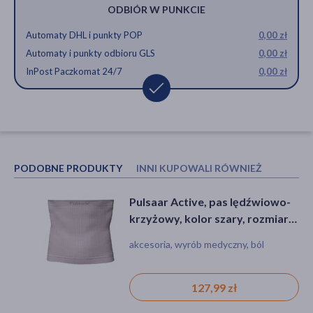
ODBIÓR W PUNKCIE
Automaty DHL i punkty POP
0,00 zł
Automaty i punkty odbioru GLS
0,00 zł
InPost Paczkomat 24/7
0,00 zł
PODOBNE PRODUKTY
INNI KUPOWALI RÓWNIEŻ
Pulsaar Active, pas lędźwiowo-
Ortenika, opaska elastyczna
krzyżowy, kolor szary, rozmiar
stawu skokowego, rozmiar S, 1
L, 1 szt.
szt.
akcesoria, wyrób medyczny, ból
akcesoria, wyrób medyczny, opaska,
ból, stłuczenie, zwichnięcie,
przeciążone stawy
127,99 zł
14,99 zł