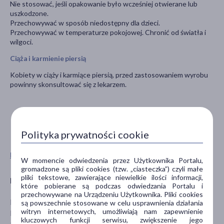
Nie stosować, jeśli opakowanie było wcześniej otwierane lub
uszkodzone.
Przechowywać w sposób niedostępny dla dzieci.
Przechowywać w temperaturze pokojowej. Chronić od światła i
wilgoci.
Ciąża i karmienie piersią
Kobiety w ciąży i karmiące piersią, przed zastosowaniem wyrobu
powinny skonsultować się z lekarzem.
Polityka prywatności cookie
Pokaż wszystkie produkty QMED
W momencie odwiedzenia przez Użytkownika Portalu,
gromadzone są pliki cookies (tzw. „ciasteczka”) czyli małe
pliki tekstowe, zawierające niewielkie ilości informacji,
Producent
które pobierane są podczas odwiedzania Portalu i
przechowywane na Urządzeniu Użytkownika. Pliki cookies
MDH SP. Z O.O.
są powszechnie stosowane w celu usprawnienia działania
witryn internetowych, umożliwiają nam zapewnienie
Maratońska 104
kluczowych funkcji serwisu, zwiększenie jego
94-007 Łódź