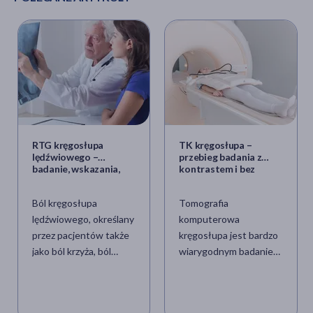
RTG kręgosłupa
TK kręgosłupa –
lędźwiowego –
przebieg badania z
badanie, wskazania,
kontrastem i bez
przeciwwskazania,
kontrastu
refundacja, cena
Ból kręgosłupa
Tomografia
lędźwiowego, określany
komputerowa
przez pacjentów także
kręgosłupa jest bardzo
jako ból krzyża, ból
wiarygodnym badaniem
korzonków lub ból na
obrazowym, dzięki
dole pleców, jest
któremu możliwe jest
głównym wskazaniem
zdiagnozowanie