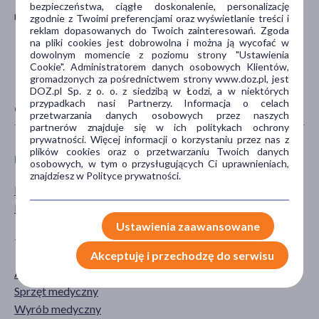
bezpieczeństwa, ciągłe doskonalenie, personalizację
mdh.biuro@meyragroup.com
zgodnie z Twoimi preferencjami oraz wyświetlanie treści i
reklam dopasowanych do Twoich zainteresowań. Zgoda
na pliki cookies jest dobrowolna i można ją wycofać w
dowolnym momencie z poziomu strony "Ustawienia
Cookie". Administratorem danych osobowych Klientów,
gromadzonych za pośrednictwem strony www.doz.pl, jest
DOZ.pl Sp. z o. o. z siedzibą w Łodzi, a w niektórych
przypadkach nasi Partnerzy. Informacja o celach
CECHY PRODUKTU
przetwarzania danych osobowych przez naszych
partnerów znajduje się w ich politykach ochrony
prywatności. Więcej informacji o korzystaniu przez nas z
plików cookies oraz o przetwarzaniu Twoich danych
PŁEĆ
WIEK
osobowych, w tym o przysługujących Ci uprawnieniach,
znajdziesz w Polityce prywatności.
Mężczyzna
dla dorosłych
Kobieta
Ustawienia zaawansowane
TYP PRODUKTU
DZIAŁANIE/WŁAŚCIWOŚCI
Akceptuję i przechodzę do serwisu
Akcesoria
ochronne
Sprzęt medyczny
Wyrób medyczny