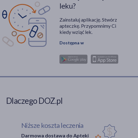
adaptogenów?
leku?
Odpowiedzi na te
pytania znajdują się w
Zainstaluj aplikację. Stwórz
niniejszym artykule.
apteczkę. Przypomnimy Ci
kiedy wziąć lek.
Dostępna w
Dlaczego DOZ.pl
Niższe koszta leczenia
Darmowa dostawa do Apteki