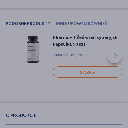
PODOBNE PRODUKTY
INNI KUPOWALI RÓWNIEŻ
Pharmovit Żeń-szeń syberyjski,
Swanson Maca, kapsułki, 60 szt.
kapsułki, 90 szt.
kapsułki, zmęczenie
kapsułki
27,39 zł
14,99 zł
O PRODUKCIE