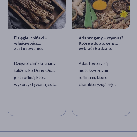
Dzięgiel chiński –
Adaptogeny – czym są?
właściwości,
Które adoptogeny
zastosowanie,
wybrać? Rodzaje,
stosowanie Dong Quai
wskazania i
przeciwwskazania do
Dzięgiel chiński, znany
Adaptogeny są
suplementacji
także jako Dong Quai,
nietoksycznymi
jest rośliną, która
roślinami, które
wykorzystywana jest
charakteryzują się
od wieków przez
tonizującym działaniem
praktyków wschodniej
na organizm człowieka.
medycyny ludowej.
Zmniejszają skutki
Nazywany jest
stresu, który wpływa
„kobiecym żeń-
nie tylko na kondycję
szeniem”. Jakie ma
fizyczną, ale także
właściwości? Która
psychiczną i mentalną.