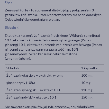
Opis
Żeń-szeń Forte - to suplement diety będący połączeniem 3
gatunków żeń-szenia. Produkt przeznaczony dla osób dorosłych.
Odpowiedni dla wegetarian i wegan.
Składniki
Ekstrakt z korzenia żeń-szenia indyjskiego (Withania somnifera)
10:1, ekstrakt z korzenia żeń-szenia syberyjskiego (Panax
ginseng) 10:1, ekstrakt z korzenia żeń-szenia właściwego (Panax
ginseng) standaryzowany na zawartość min. 10%
ginsenozydów. Skład kapsułki: celuloza roślinna
(wegetariańskie).
Składnik
1 kapsułka
Żeń-szeń właściwy – ekstrakt, w tym:
100 mg
ginsenozydy (10%)
10 mg
Żeń-szeń syberyjski – ekstrakt 10:1
120 mg
Żeń-szeń indyjski – ekstrakt 10:1
150 mg
Nie zawiera skorupiaków, jaj, ryb, orzechów, soi, składników