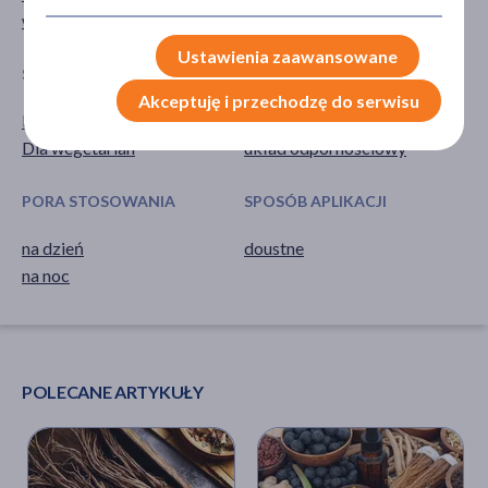
wzmacniające
żeń-szeń syberyjski
Ustawienia zaawansowane
SPECYFIKA
UKŁADY NARZĄDOWE
Akceptuję i przechodzę do serwisu
Dla wegan
układ nerwowy
Dla wegetarian
układ odpornościowy
PORA STOSOWANIA
SPOSÓB APLIKACJI
na dzień
doustne
na noc
POLECANE ARTYKUŁY