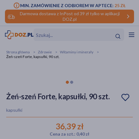
MIN. ZAMÓWIENIE Z ODBIOREM W APTECE:
25 ZŁ
Darmowa dostawa z InPost od 39 zł tylko w aplikacji
DOZ.pl
w
Hit
Hit
Strona główna
Zdrowie
Witaminy i minerały
Żeń-szeń Forte, kapsułki, 90 szt.
ofory
do makijażu
dzieci
ść
Hit
Hit
ące
rmową
kijażu
Żeń-szeń Forte, kapsułki, 90 szt.
ść
Hit
kapsułki
w
Hit
Hit
36,39 zł
Cena za szt.: 0,40 zł
ść
Hit