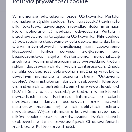
Polityka prywatności cookie
W momencie odwiedzenia przez Użytkownika Portalu,
gromadzone są pliki cookies (tzw. „ciasteczka”) czyli małe
pliki tekstowe, zawierające niewielkie ilości informacji,
które pobierane są podczas odwiedzania Portalu i
CECHY PRODUKTU
przechowywane na Urządzeniu Użytkownika. Pliki cookies
są powszechnie stosowane w celu usprawnienia działania
witryn internetowych, umożliwiają nam zapewnienie
kluczowych funkcji serwisu, zwiększenie jego
PŁEĆ
WIEK
bezpieczeństwa, ciągłe doskonalenie, personalizację
zgodnie z Twoimi preferencjami oraz wyświetlanie treści i
reklam dopasowanych do Twoich zainteresowań. Zgoda
Mężczyzna
dla dorosłych
na pliki cookies jest dobrowolna i można ją wycofać w
Kobieta
dla seniorów
dowolnym momencie z poziomu strony "Ustawienia
Cookie". Administratorem danych osobowych Klientów,
gromadzonych za pośrednictwem strony www.doz.pl, jest
TYP PRODUKTU
POSTAĆ
DOZ.pl Sp. z o. o. z siedzibą w Łodzi, a w niektórych
przypadkach nasi Partnerzy. Informacja o celach
przetwarzania danych osobowych przez naszych
Suplement diety
kapsułki
partnerów znajduje się w ich politykach ochrony
prywatności. Więcej informacji o korzystaniu przez nas z
plików cookies oraz o przetwarzaniu Twoich danych
DZIAŁANIE/WŁAŚCIWOŚCI
GŁÓWNY SKŁADNIK
osobowych, w tym o przysługujących Ci uprawnieniach,
znajdziesz w Polityce prywatności.
wspomagające
żeń-szeń