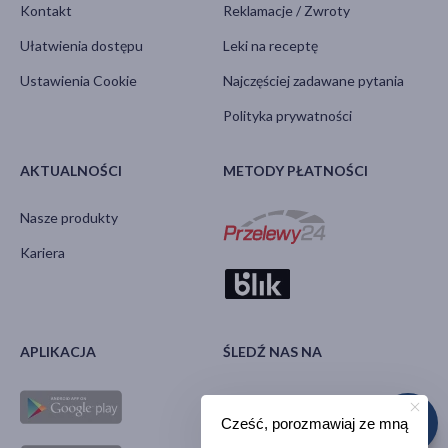
Kontakt
Reklamacje / Zwroty
Ułatwienia dostępu
Leki na receptę
Ustawienia Cookie
Najczęściej zadawane pytania
Polityka prywatności
AKTUALNOŚCI
METODY PŁATNOŚCI
Nasze produkty
Kariera
APLIKACJA
ŚLEDŹ NAS NA
Cześć, porozmawiaj ze mną