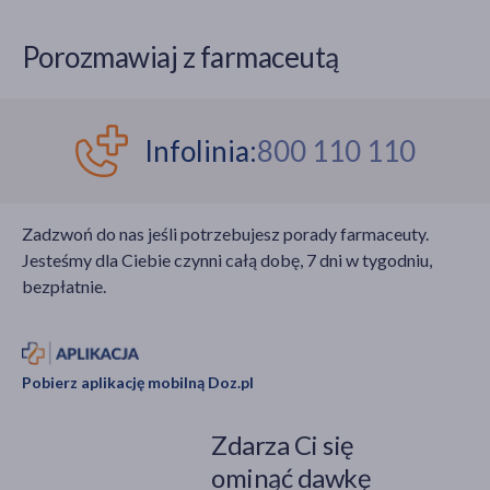
część rośliny jest
Istnieje wiele rodzajów
wykorzystywana w
adaptogenów, które
Porozmawiaj z farmaceutą
celach leczniczych? Czy
stymulują ciało do
preparaty z dzięglem
powrotu do naturalnej
chińskim są bezpieczne
równowagi, czyli
dla każdego?
homeostazy.
Infolinia:
800 110 110
Podpowiadamy.
Substancje
adaptogenne wykazują
wyjątkowo wysoki
Zadzwoń do nas jeśli potrzebujesz porady farmaceuty.
potencjał
Jesteśmy dla Ciebie czynni całą dobę, 7 dni w tygodniu,
antyoksydacyjny. Który
bezpłatnie.
adaptogen wybrać przy
kłopotach z
zasypianiem, a który
przy stresującym trybie
Pobierz aplikację mobilną Doz.pl
życia, a ponadto jakie są
inne wskazania i
Zdarza Ci się
przeciwwskazania do
stosowania
ominąć dawkę