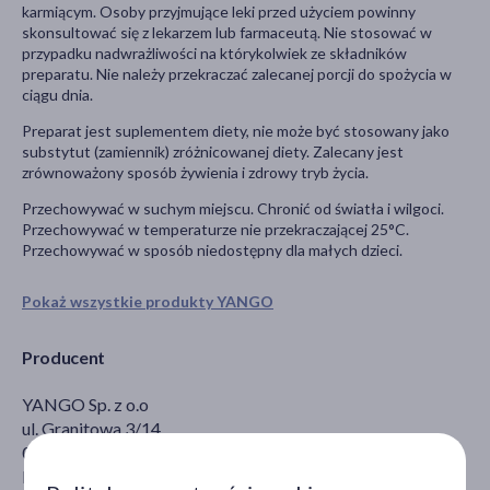
karmiącym. Osoby przyjmujące leki przed użyciem powinny
skonsultować się z lekarzem lub farmaceutą. Nie stosować w
przypadku nadwrażliwości na którykolwiek ze składników
preparatu. Nie należy przekraczać zalecanej porcji do spożycia w
ciągu dnia.
Preparat jest suplementem diety, nie może być stosowany jako
substytut (zamiennik) zróżnicowanej diety. Zalecany jest
zrównoważony sposób żywienia i zdrowy tryb życia.
Przechowywać w suchym miejscu. Chronić od światła i wilgoci.
Przechowywać w temperaturze nie przekraczającej 25°C.
Przechowywać w sposób niedostępny dla małych dzieci.
Pokaż wszystkie produkty YANGO
Producent
YANGO Sp. z o.o
ul. Granitowa 3/14
02-681 Warszawa
bok@yango.pl