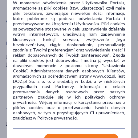
W momencie odwiedzenia przez Użytkownika Portalu,
gromadzone są pliki cookies (tzw. „ciasteczka”) czyli małe
pliki tekstowe, zawierające niewielkie ilości informacji,
które pobierane są podczas odwiedzania Portalu i
CECHY PRODUKTU
przechowywane na Urządzeniu Użytkownika. Pliki cookies
są powszechnie stosowane w celu usprawnienia działania
witryn internetowych, umożliwiają nam zapewnienie
kluczowych funkcji serwisu, zwiększenie jego
PŁEĆ
WIEK
bezpieczeństwa, ciągłe doskonalenie, personalizację
zgodnie z Twoimi preferencjami oraz wyświetlanie treści i
reklam dopasowanych do Twoich zainteresowań. Zgoda
Mężczyzna
dla dorosłych
na pliki cookies jest dobrowolna i można ją wycofać w
Kobieta
20+
dowolnym momencie z poziomu strony "Ustawienia
Cookie". Administratorem danych osobowych Klientów,
30+
gromadzonych za pośrednictwem strony www.doz.pl, jest
40+
DOZ.pl Sp. z o. o. z siedzibą w Łodzi, a w niektórych
przypadkach nasi Partnerzy. Informacja o celach
60+
przetwarzania danych osobowych przez naszych
pokaż więcej ...
partnerów znajduje się w ich politykach ochrony
prywatności. Więcej informacji o korzystaniu przez nas z
plików cookies oraz o przetwarzaniu Twoich danych
TYP PRODUKTU
POSTAĆ
osobowych, w tym o przysługujących Ci uprawnieniach,
znajdziesz w Polityce prywatności.
Kosmetyk
krem
pianka