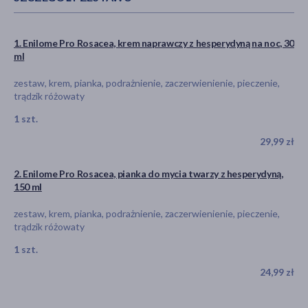
1. Enilome Pro Rosacea, krem naprawczy z hesperydyną na noc, 30
ml
zestaw, krem, pianka, podrażnienie, zaczerwienienie, pieczenie,
trądzik różowaty
1 szt.
29,99 zł
2. Enilome Pro Rosacea, pianka do mycia twarzy z hesperydyną,
150 ml
zestaw, krem, pianka, podrażnienie, zaczerwienienie, pieczenie,
trądzik różowaty
1 szt.
24,99 zł