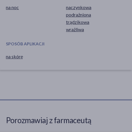
na noc
naczynkowa
podrażniona
trądzikowa
wrażliwa
SPOSÓB APLIKACJI
na skórę
Porozmawiaj z farmaceutą