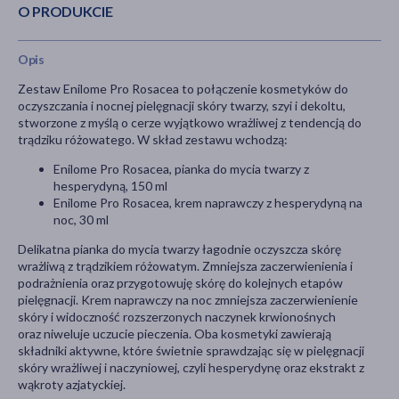
O PRODUKCIE
Opis
Zestaw Enilome Pro Rosacea to połączenie kosmetyków do
oczyszczania i nocnej pielęgnacji skóry twarzy, szyi i dekoltu,
stworzone z myślą o cerze wyjątkowo wrażliwej z tendencją do
trądziku różowatego. W skład zestawu wchodzą:
Enilome Pro Rosacea, pianka do mycia twarzy z
hesperydyną, 150 ml
Enilome Pro Rosacea, krem naprawczy z hesperydyną na
noc, 30 ml
Delikatna pianka do mycia twarzy łagodnie oczyszcza skórę
wrażliwą z trądzikiem różowatym. Zmniejsza zaczerwienienia i
podrażnienia oraz przygotowuję skórę do kolejnych etapów
pielęgnacji. Krem naprawczy na noc zmniejsza zaczerwienienie
skóry i widoczność rozszerzonych naczynek krwionośnych
oraz niweluje uczucie pieczenia. Oba kosmetyki zawierają
składniki aktywne, które świetnie sprawdzając się w pielęgnacji
skóry wrażliwej i naczyniowej, czyli hesperydynę oraz ekstrakt z
wąkroty azjatyckiej.