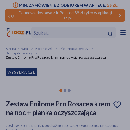
MIN. ZAMÓWIENIE Z ODBIOREM W APTECE:
25 ZŁ
Darmowa dostawa z InPost od 39 zł tylko w aplikacji
DOZ.pl
w
Hit
Hit
Strona główna
Kosmetyki
Pielęgnacja twarzy
Kremy do twarzy
ofory
Zestaw Enilome Pro Rosacea krem na noc + pianka oczyszczająca
do makijażu
dzieci
ść
Hit
Hit
WYSYŁKA 0ZŁ
ące
rmową
kijażu
ść
Hit
Zestaw Enilome Pro Rosacea krem
na noc + pianka oczyszczająca
w
Hit
Hit
zestaw, krem, pianka, podrażnienie, zaczerwienienie, pieczenie,
ść
Hit