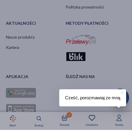
Polityka prywatności
AKTUALNOŚCI
METODY PŁATNOŚCI
Nasze produkty
Kariera
APLIKACJA
ŚLEDŹ NAS NA
Cześć, porozmawiaj ze mną
0
Koszyk
Ulubione
Konto
Start
Szukaj
Strefa okazji
Nowości
Krótkie daty