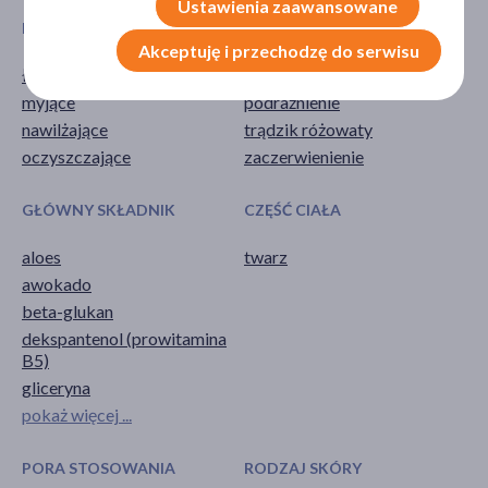
Ustawienia zaawansowane
DZIAŁANIE/WŁAŚCIWOŚCI
PROBLEM
Akceptuję i przechodzę do serwisu
łagodzące
pieczenie
myjące
podrażnienie
nawilżające
trądzik różowaty
oczyszczające
zaczerwienienie
GŁÓWNY SKŁADNIK
CZĘŚĆ CIAŁA
aloes
twarz
awokado
beta-glukan
dekspantenol (prowitamina
B5)
gliceryna
pokaż więcej ...
PORA STOSOWANIA
RODZAJ SKÓRY