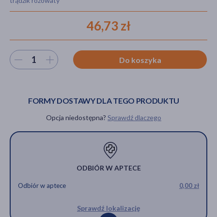
trądzik różowaty
46,73 zł
akijażu
Wybierz ilość
Do koszyka
Hit
FORMY DOSTAWY DLA TEGO PRODUKTU
Opcja niedostępna?
Sprawdź dlaczego
ODBIÓR W APTECE
Odbiór w aptece
0,00 zł
Sprawdź lokalizację