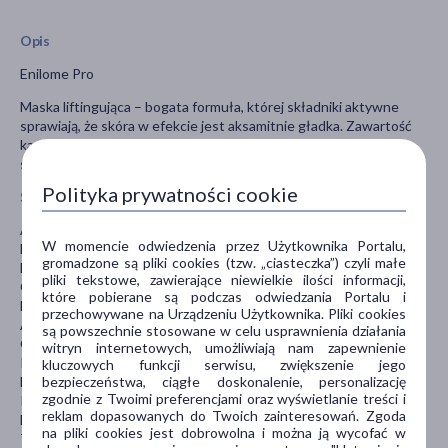
Opis
Enilome Pro
Maska liftingująca – bogata formuła, której składniki aktywne
sprawiają, że skóra w efekcie jest aksamitnie gładka. Zawartość
kawioru, lipidów, witamin poprawia wygląd, napięcie i nawilżenie
skóry.
Polityka prywatności cookie
Składniki/Ingredients
Aqua, Hydrogenated Polydexene, Glyceryl Stearate, Glycerin,
W momencie odwiedzenia przez Użytkownika Portalu,
Dicaprylyl Carbonate, PPG-3 Benzyl Ether Myristate,
gromadzone są pliki cookies (tzw. „ciasteczka”) czyli małe
Dimethicone, PEG-100 Stearate, Stearic Acid, Persea Gratissima
pliki tekstowe, zawierające niewielkie ilości informacji,
Oil, Cetearyl Alcohol, Orchis Mascula Flower Extract, Caviar
które pobierane są podczas odwiedzania Portalu i
Extract, Tocopherol, Musa Sapientum Flower Extract, Centella
przechowywane na Urządzeniu Użytkownika. Pliki cookies
Asiatica Extract, Butylene Glycol, Ethoxydiglycol, Propylene
są powszechnie stosowane w celu usprawnienia działania
Glycol, Sodium Polyacrylate, Ethylhexyl Stearate,Trideceth-6,
witryn internetowych, umożliwiają nam zapewnienie
Polyglyceryl-3 Caprate, Pentaerythrityl Tetra-Di-T-Butyl
kluczowych funkcji serwisu, zwiększenie jego
Hydroxyhydrocinnamate, Mica, Ethylhexylglycerin,
bezpieczeństwa, ciągłe doskonalenie, personalizację
zgodnie z Twoimi preferencjami oraz wyświetlanie treści i
Phenoxyethanol, Potassium Sorbate, Sodium Benzoate, Parfum,
reklam dopasowanych do Twoich zainteresowań. Zgoda
Benzyl Salicylate, Citronellol, Coumarin, Linalool, CI 77891, CI
na pliki cookies jest dobrowolna i można ją wycofać w
77491.