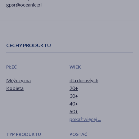
gpsr@oceanic.pl
CECHY PRODUKTU
PŁEĆ
WIEK
Mężczyzna
dla dorosłych
Kobieta
20+
30+
40+
60+
pokaż więcej ...
TYP PRODUKTU
POSTAĆ