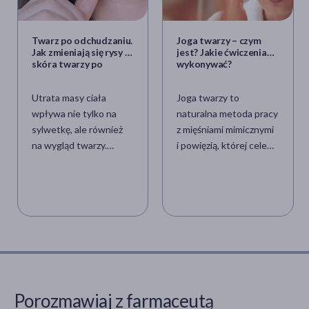
Twarz po odchudzaniu.
Joga twarzy – czym
Jak zmieniają się rysy i
jest? Jakie ćwiczenia
skóra twarzy po
wykonywać?
utracie wagi?
Utrata masy ciała
Joga twarzy to
wpływa nie tylko na
naturalna metoda pracy
sylwetkę, ale również
z mięśniami mimicznymi
na wygląd twarzy.
i powięzią, której celem
Zmniejszenie ilości
jest poprawa napięcia
tkanki tłuszczowej,
skóry,
zmiany objętościowe
zarysowanie owalu oraz
oraz reakcja skóry na
złagodzenie oznak
redukcję wagi mogą
zmęczenia. Regularne
prowadzić zarówno do
ćwiczenia mogą
poprawy rysów, jak i do
wspierać profilaktykę
problemów takich jak
przeciwstarzeniową,
utrata jędrności czy
poprawiać ukrwienie i
Porozmawiaj z farmaceutą
nadmiar skóry.
przynieść ulgę spiętym