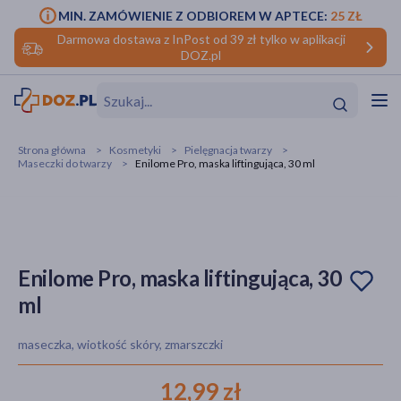
MIN. ZAMÓWIENIE Z ODBIOREM W APTECE:
25 ZŁ
Darmowa dostawa z InPost od 39 zł tylko w aplikacji
DOZ.pl
w
Hit
Hit
Strona główna
Kosmetyki
Pielęgnacja twarzy
Maseczki do twarzy
Enilome Pro, maska liftingująca, 30 ml
ofory
do makijażu
dzieci
ść
Hit
Hit
ące
rmową
kijażu
Enilome Pro, maska liftingująca, 30
ml
ść
Hit
maseczka, wiotkość skóry, zmarszczki
w
Hit
Hit
12,99 zł
ść
Hit