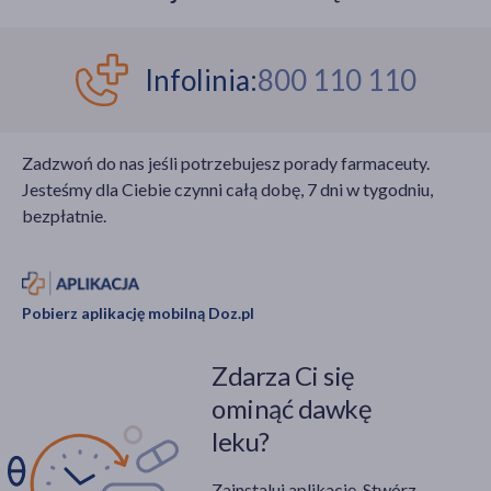
mięśniom twarzy i szyi,
często przeciążonym
przez stres i
Infolinia:
800 110 110
codzienną nawykową mimikę.
Zadzwoń do nas jeśli potrzebujesz porady farmaceuty.
Jesteśmy dla Ciebie czynni całą dobę, 7 dni w tygodniu,
bezpłatnie.
Pobierz aplikację mobilną Doz.pl
Zdarza Ci się
ominąć dawkę
leku?
Zainstaluj aplikację. Stwórz