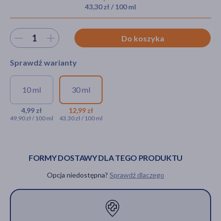
43,30 zł / 100 ml
Wybierz ilość
Do koszyka
akijażu
Sprawdź warianty
Hit
10 ml
30 ml
Enilome Pro, maska
Enilome Pro, maska
liftingująca, 10 ml
liftingująca, 30 ml
4,99 zł
12,99 zł
49,90 zł / 100 ml
43,30 zł / 100 ml
4,99 zł
12,99 zł
FORMY DOSTAWY DLA TEGO PRODUKTU
Opcja niedostępna?
Sprawdź dlaczego