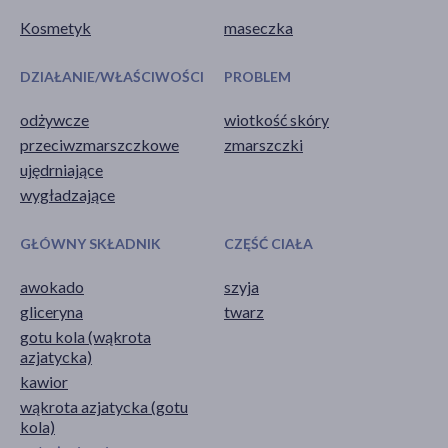
Kosmetyk
maseczka
DZIAŁANIE/WŁAŚCIWOŚCI
PROBLEM
odżywcze
wiotkość skóry
przeciwzmarszczkowe
zmarszczki
ujędrniające
wygładzające
GŁÓWNY SKŁADNIK
CZĘŚĆ CIAŁA
awokado
szyja
gliceryna
twarz
gotu kola (wąkrota
azjatycka)
kawior
wąkrota azjatycka (gotu
kola)