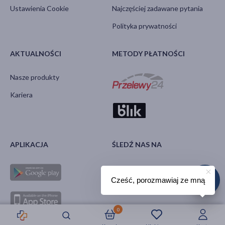
Ustawienia Cookie
Najczęściej zadawane pytania
Polityka prywatności
AKTUALNOŚCI
METODY PŁATNOŚCI
Nasze produkty
Kariera
APLIKACJA
ŚLEDŹ NAS NA
Cześć, porozmawiaj ze mną
0