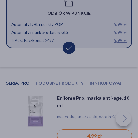
ODBIÓR W PUNKCIE
Automaty DHL i punkty POP
9,99 zł
Automaty i punkty odbioru GLS
9,99 zł
InPost Paczkomat 24/7
9,99 zł
SERIA:
PRO
PODOBNE PRODUKTY
INNI KUPOWALI RÓWN
L`Biotica Lifting Strefy Y, Maska
Enilome Pro, maska
Enilome Pro, maska anti-age, 10
do twarzy ujędrniająca,
rewitalizująca, 30 ml
ml
łagodząca zaczerwienienia, 1 kpl
maseczka, podrażnienie, zmarszczki
maseczka, zmarszczki, wiotkość skóry
maseczka, zmarszczki, wiotkość skóry
19,99 zł
12,99 zł
4,99 zł