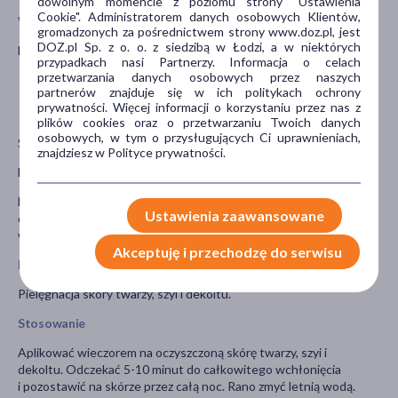
dowolnym momencie z poziomu strony "Ustawienia
Cookie". Administratorem danych osobowych Klientów,
Właściwości
gromadzonych za pośrednictwem strony www.doz.pl, jest
DOZ.pl Sp. z o. o. z siedzibą w Łodzi, a w niektórych
Maska liftingująca, Enilome Pro
przypadkach nasi Partnerzy. Informacja o celach
przetwarzania danych osobowych przez naszych
Pozostawia odczucie odżywionej skóry.
partnerów znajduje się w ich politykach ochrony
Odczuwalnie ujędrnia i poprawia elastyczność skóry.
prywatności. Więcej informacji o korzystaniu przez nas z
Sprawia, że skóra jest aksamitnie gładka i miękka.
plików cookies oraz o przetwarzaniu Twoich danych
osobowych, w tym o przysługujących Ci uprawnieniach,
Składniki aktywne:
znajdziesz w Polityce prywatności.
Ekstrakt z kawioru – zapewnia odpowiednią pielęgnację skóry.
Ekstrakt z orchidei purpurowej i cica – zapewniają efekt
Ustawienia zaawansowane
odżywienia skóry, dzięki czemu skóra staje się widocznie
wygładzona.
Akceptuję i przechodzę do serwisu
Przeznaczenie
Pielęgnacja skóry twarzy, szyi i dekoltu.
Stosowanie
Aplikować wieczorem na oczyszczoną skórę twarzy, szyi i
dekoltu. Odczekać 5-10 minut do całkowitego wchłonięcia
i pozostawić na skórze przez całą noc. Rano zmyć letnią wodą.