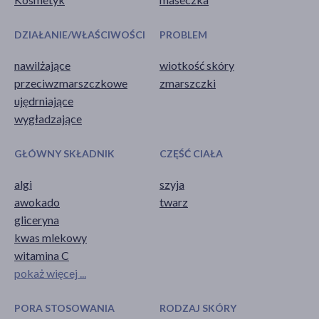
DZIAŁANIE/WŁAŚCIWOŚCI
PROBLEM
nawilżające
wiotkość skóry
przeciwzmarszczkowe
zmarszczki
ujędrniające
wygładzające
GŁÓWNY SKŁADNIK
CZĘŚĆ CIAŁA
algi
szyja
awokado
twarz
gliceryna
kwas mlekowy
witamina C
pokaż więcej ...
PORA STOSOWANIA
RODZAJ SKÓRY