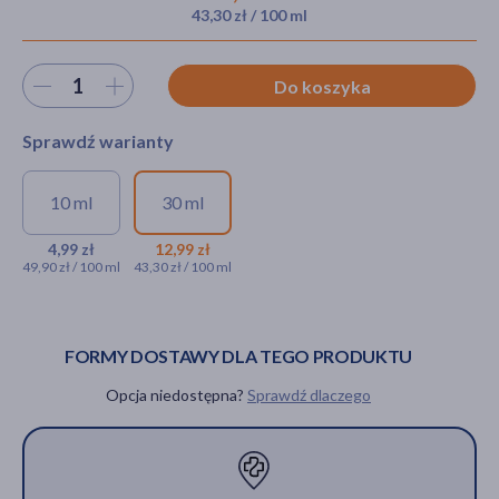
43,30 zł / 100 ml
Wybierz ilość
Do koszyka
akijażu
Sprawdź warianty
Hit
10 ml
30 ml
Enilome Pro, maska
Enilome Pro, maska
rewitalizująca, 10 ml
rewitalizująca, 30 ml
4,99 zł
12,99 zł
49,90 zł / 100 ml
43,30 zł / 100 ml
4,99 zł
12,99 zł
FORMY DOSTAWY DLA TEGO PRODUKTU
Opcja niedostępna?
Sprawdź dlaczego