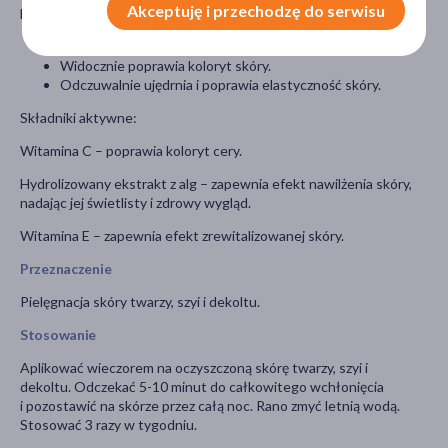
Akceptuję i przechodzę do serwisu
Maska rewitalizująca, Enilome Pro
Zapewnia odczucie nawilżenia skóry.
Widocznie poprawia koloryt skóry.
Odczuwalnie ujędrnia i poprawia elastyczność skóry.
Składniki aktywne:
Witamina C – poprawia koloryt cery.
Hydrolizowany ekstrakt z alg – zapewnia efekt nawilżenia skóry,
nadając jej świetlisty i zdrowy wygląd.
Witamina E – zapewnia efekt zrewitalizowanej skóry.
Przeznaczenie
Pielęgnacja skóry twarzy, szyi i dekoltu.
Stosowanie
Aplikować wieczorem na oczyszczoną skórę twarzy, szyi i
dekoltu. Odczekać 5-10 minut do całkowitego wchłonięcia
i pozostawić na skórze przez całą noc. Rano zmyć letnią wodą.
Stosować 3 razy w tygodniu.