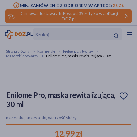
MIN. ZAMÓWIENIE Z ODBIOREM W APTECE:
25 ZŁ
Darmowa dostawa z InPost od 39 zł tylko w aplikacji
DOZ.pl
w
Hit
Hit
Strona główna
Kosmetyki
Pielęgnacja twarzy
Maseczki do twarzy
Enilome Pro, maska rewitalizująca, 30 ml
ofory
do makijażu
dzieci
ść
Hit
Hit
ące
rmową
kijażu
Enilome Pro, maska rewitalizująca,
30 ml
ść
Hit
maseczka, zmarszczki, wiotkość skóry
w
Hit
Hit
12,99 zł
ść
Hit