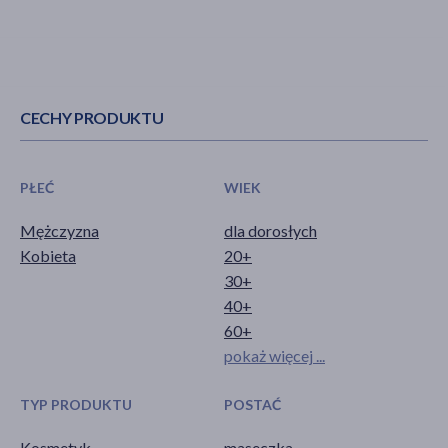
CECHY PRODUKTU
PŁEĆ
WIEK
Mężczyzna
dla dorosłych
Kobieta
20+
30+
40+
60+
pokaż więcej ...
TYP PRODUKTU
POSTAĆ
Kosmetyk
maseczka