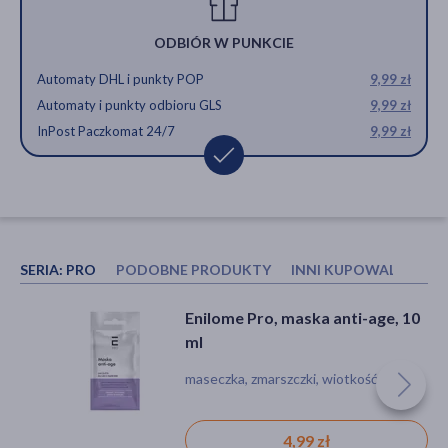
ODBIÓR W PUNKCIE
Automaty DHL i punkty POP
9,99 zł
Automaty i punkty odbioru GLS
9,99 zł
InPost Paczkomat 24/7
9,99 zł
SERIA:
PRO
PODOBNE PRODUKTY
INNI KUPOWALI RÓWN
L`Biotica Lifting Strefy Y, Maska
Enilome Pro, maska liftingująca,
Enilome Pro, maska anti-age, 10
do twarzy ujędrniająca,
30 ml
ml
łagodząca zaczerwienienia, 1 kpl
maseczka, podrażnienie, zmarszczki
maseczka, wiotkość skóry, zmarszczki
maseczka, zmarszczki, wiotkość skóry
19,99 zł
12,99 zł
4,99 zł