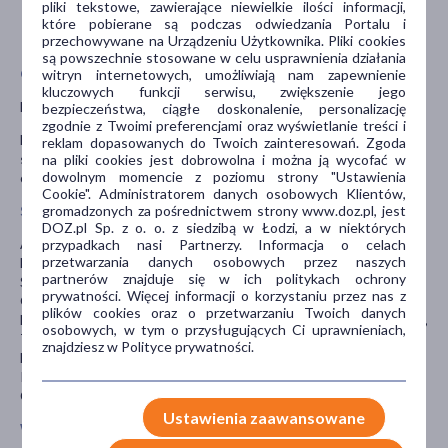
pliki tekstowe, zawierające niewielkie ilości informacji,
które pobierane są podczas odwiedzania Portalu i
przechowywane na Urządzeniu Użytkownika. Pliki cookies
są powszechnie stosowane w celu usprawnienia działania
Opis
witryn internetowych, umożliwiają nam zapewnienie
kluczowych funkcji serwisu, zwiększenie jego
Enilome Pro
bezpieczeństwa, ciągłe doskonalenie, personalizację
zgodnie z Twoimi preferencjami oraz wyświetlanie treści i
Maska rewitalizująca – pozostawia skórę aksamitnie gładką i
reklam dopasowanych do Twoich zainteresowań. Zgoda
sprawia, że staje się widocznie ujędrniona. Wyrównuje koloryt
na pliki cookies jest dobrowolna i można ją wycofać w
dowolnym momencie z poziomu strony "Ustawienia
cery i zapewnia optymalny poziom nawilżenia.
Cookie". Administratorem danych osobowych Klientów,
gromadzonych za pośrednictwem strony www.doz.pl, jest
Składniki/Ingredients
DOZ.pl Sp. z o. o. z siedzibą w Łodzi, a w niektórych
Aqua, Hydrogenated Polydecene, Glyceryl Stearate, Glycerin,
przypadkach nasi Partnerzy. Informacja o celach
przetwarzania danych osobowych przez naszych
Dicaprylyl Carbonate, PPG-3 Benzyl Ether Myristate, PEG-100
partnerów znajduje się w ich politykach ochrony
Stearate, Dimethicone, Cetearyl Alcohol, Stearic Acid, Persea
prywatności. Więcej informacji o korzystaniu przez nas z
Gratissima Oil, 3-0-Ethyl Ascorbic Acid, Disodium Phosphate,
plików cookies oraz o przetwarzaniu Twoich danych
Maris Aqua, Lactic Acid, Sodium Polyacrylate, Ethylhexyl Stearate,
osobowych, w tym o przysługujących Ci uprawnieniach,
Trideceth-6, Pentaerythrityl Tetra-Di-T-Butyl
znajdziesz w Polityce prywatności.
Hydroxyhydrocinnamate, Tocopherol, Hydrolyzed Algae Extract,
Phenoxyethanol, Ethylhexylglycerin, Parfum, Benzyl Salicylate,
Citronellol, Coumarin, Linalool, Cl 16185.
Ustawienia zaawansowane
Właściwości