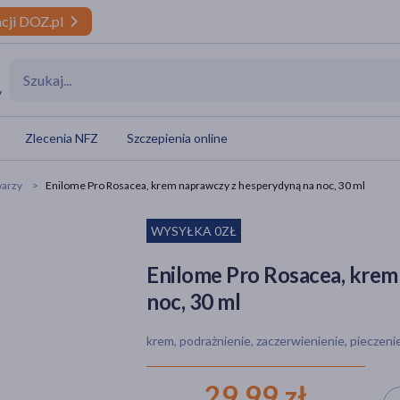
cji DOZ.pl
y
Zlecenia NFZ
Szczepienia online
warzy
Enilome Pro Rosacea, krem naprawczy z hesperydyną na noc, 30 ml
WYSYŁKA 0ZŁ
Enilome Pro Rosacea, krem
noc, 30 ml
krem, podrażnienie, zaczerwienienie, pieczeni
29,99 zł