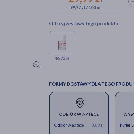
Wyb
99,97 zł / 100 ml
Odkryj zestawy tego produktu
46,73 zł
FORMY DOSTAWY DLA TEGO PRODU
ODBIÓR W APTECE
WYS
Odbiór w aptece
0,00 zł
Kurier 