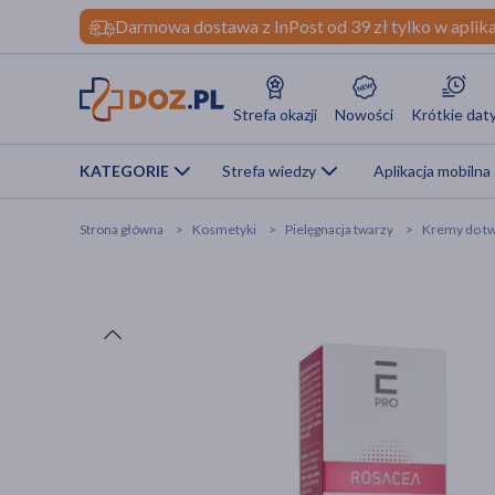
Darmowa dostawa z InPost od 39 zł tylko w aplika
Strefa okazji
Nowości
Krótkie dat
KATEGORIE
Strefa wiedzy
Aplikacja mobilna
Strona główna
Kosmetyki
Pielęgnacja twarzy
Kremy do t