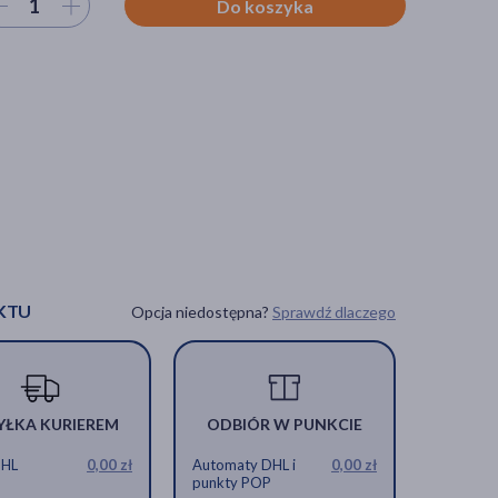
ierz ilość
Do koszyka
KTU
Opcja niedostępna?
Sprawdź dlaczego
YŁKA KURIEREM
ODBIÓR W PUNKCIE
DHL
0,00 zł
Automaty DHL i
0,00 zł
punkty POP