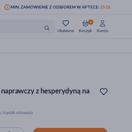
MIN. ZAMÓWIENIE Z ODBIOREM W APTECE:
25 ZŁ
0
Ulubione
Koszyk
Konto
 naprawczy z hesperydyną na
e, trądzik różowaty