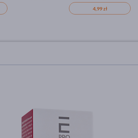
konsystencja, 40 ml
70,99 zł
24,99 zł
4,99 zł