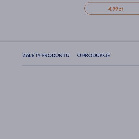
ml
zaczerwienienie
78,19 zł
29,99 zł
4,99 zł
ZALETY PRODUKTU
O PRODUKCIE