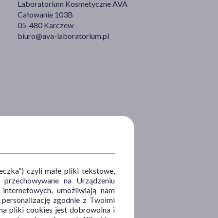
Laboratorium Kosmetyczne AVA
Całowanie 103B
05-480 Karczew
biuro@ava-laboratorium.pl
zka”) czyli małe pliki tekstowe,
u i przechowywane na Urządzeniu
 internetowych, umożliwiają nam
, personalizację zgodnie z Twoimi
a pliki cookies jest dobrowolna i