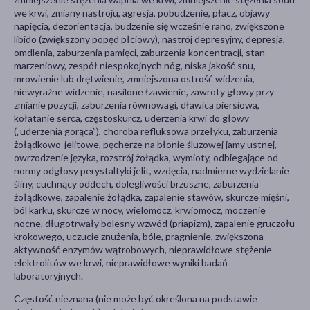
we krwi, zmiany nastroju, agresja, pobudzenie, płacz, objawy
napięcia, dezorientacja, budzenie się wcześnie rano, zwiększone
libido (zwiększony popęd płciowy), nastrój depresyjny, depresja,
omdlenia, zaburzenia pamięci, zaburzenia koncentracji, stan
marzeniowy, zespół niespokojnych nóg, niska jakość snu,
mrowienie lub drętwienie, zmniejszona ostrość widzenia,
niewyraźne widzenie, nasilone łzawienie, zawroty głowy przy
zmianie pozycji, zaburzenia równowagi, dławica piersiowa,
kołatanie serca, częstoskurcz, uderzenia krwi do głowy
(„uderzenia gorąca”), choroba refluksowa przełyku, zaburzenia
żołądkowo-jelitowe, pęcherze na błonie śluzowej jamy ustnej,
owrzodzenie języka, rozstrój żołądka, wymioty, odbiegające od
normy odgłosy perystaltyki jelit, wzdęcia, nadmierne wydzielanie
śliny, cuchnący oddech, dolegliwości brzuszne, zaburzenia
żołądkowe, zapalenie żołądka, zapalenie stawów, skurcze mięśni,
ból karku, skurcze w nocy, wielomocz, krwiomocz, moczenie
nocne, długotrwały bolesny wzwód (priapizm), zapalenie gruczołu
krokowego, uczucie znużenia, bóle, pragnienie, zwiększona
aktywność enzymów wątrobowych, nieprawidłowe stężenie
elektrolitów we krwi, nieprawidłowe wyniki badań
laboratoryjnych.
Częstość nieznana (nie może być określona na podstawie