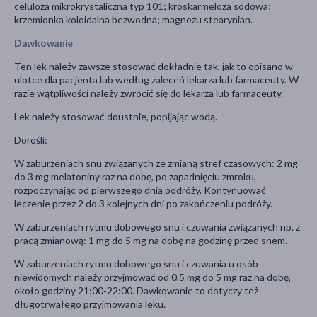
celuloza mikrokrystaliczna typ 101; kroskarmeloza sodowa;
krzemionka koloidalna bezwodna; magnezu stearynian.
Dawkowanie
Ten lek należy zawsze stosować dokładnie tak, jak to opisano w
ulotce dla pacjenta lub według zaleceń lekarza lub farmaceuty. W
razie wątpliwości należy zwrócić się do lekarza lub farmaceuty.
Lek należy stosować doustnie, popijając wodą.
Dorośli:
W zaburzeniach snu związanych ze zmianą stref czasowych: 2 mg
do 3 mg melatoniny raz na dobę, po zapadnięciu zmroku,
rozpoczynając od pierwszego dnia podróży. Kontynuować
leczenie przez 2 do 3 kolejnych dni po zakończeniu podróży.
W zaburzeniach rytmu dobowego snu i czuwania związanych np. z
pracą zmianową: 1 mg do 5 mg na dobę na godzinę przed snem.
W zaburzeniach rytmu dobowego snu i czuwania u osób
niewidomych należy przyjmować od 0,5 mg do 5 mg raz na dobę,
około godziny 21:00-22:00. Dawkowanie to dotyczy też
długotrwałego przyjmowania leku.