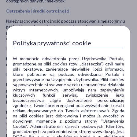
dostępnych danych): mlekotok.
Ostrzeżenia i środki ostrożności
Należy zachować ostrożność podczas stosowania melatoniny u
pacjentów z zaburzeniami czynności wątroby i nerek, depresją,
padaczką oraz zaburzeniami hormonalnymi i układu
odpornościowego.
Polityka prywatności cookie
Palenie papierosów może zmniejszać stężenie melatoniny.
W momencie odwiedzenia przez Użytkownika Portalu,
Lek należy przechowywać w temperaturze poniżej 25 ̊C, w
gromadzone są pliki cookies (tzw. „ciasteczka”) czyli małe
miejscu niedostępnym dla dzieci.
pliki tekstowe, zawierające niewielkie ilości informacji,
które pobierane są podczas odwiedzania Portalu i
Stosowanie innych leków
przechowywane na Urządzeniu Użytkownika. Pliki cookies
są powszechnie stosowane w celu usprawnienia działania
Należy powiedzieć lekarzowi lub farmaceucie o wszystkich lekach
witryn internetowych, umożliwiają nam zapewnienie
przyjmowanych przez pacjenta obecnie lub ostatnio, a także o
kluczowych funkcji serwisu, zwiększenie jego
lekach, które pacjent planuje przyjmować, w tym również o tych,
bezpieczeństwa, ciągłe doskonalenie, personalizację
które wydawane są bez recepty.
zgodnie z Twoimi preferencjami oraz wyświetlanie treści i
reklam dopasowanych do Twoich zainteresowań. Zgoda
Nie zaleca się jednoczesnego stosowania leków, które mogą
na pliki cookies jest dobrowolna i można ją wycofać w
wpływać (zwiększać lub zmniejszać) na poziom melatoniny:
dowolnym momencie z poziomu strony "Ustawienia
fluwoksamina, cymetydyna, środki antykoncepcyjne i hormonalna
Cookie". Administratorem danych osobowych Klientów,
terapia zastępcza, citalopram, omeprazol, lanzoprazol,
gromadzonych za pośrednictwem strony www.doz.pl, jest
karbamazepina, rifampicyna.
DOZ.pl Sp. z o. o. z siedzibą w Łodzi, a w niektórych