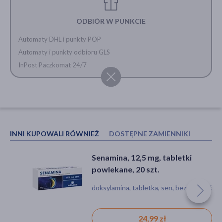
ODBIÓR W PUNKCIE
Automaty DHL i punkty POP
Automaty i punkty odbioru GLS
InPost Paczkomat 24/7
INNI KUPOWALI RÓWNIEŻ
DOSTĘPNE ZAMIENNIKI
Melabiorytm, 5 mg, tabletki, 30
Senamina, 12,5 mg, tabletki
szt.
powlekane, 20 szt.
melatonina, tabletka, bezsenność, sen
doksylamina, tabletka, sen, bezsenność
19,69 zł
24,99 zł