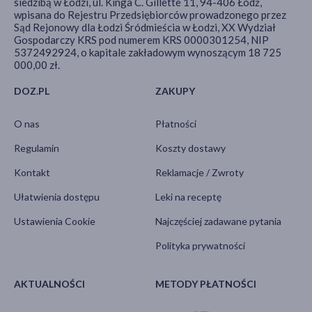
siedzibą w Łodzi, ul. Kinga C. Gillette 11, 94-406 Łódź,
wpisana do Rejestru Przedsiębiorców prowadzonego przez
Sąd Rejonowy dla Łodzi Śródmieścia w Łodzi, XX Wydział
Gospodarczy KRS pod numerem KRS 0000301254, NIP
5372492924, o kapitale zakładowym wynoszącym 18 725
000,00 zł.
DOZ.PL
ZAKUPY
O nas
Płatności
Regulamin
Koszty dostawy
Kontakt
Reklamacje / Zwroty
Ułatwienia dostępu
Leki na receptę
Ustawienia Cookie
Najczęściej zadawane pytania
Polityka prywatności
AKTUALNOŚCI
METODY PŁATNOŚCI