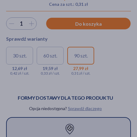
Cena za szt.: 0,31 zł
Wybierz ilość
Do koszyka
akijażu
Sprawdź warianty
Hit
30 szt.
60 szt.
90 szt.
Melatonina Biofarm, 5 mg,
Melatonina Biofarm, 5
Melatonina
tabletki, 30 szt.
mg, tabletki, 60 szt.
Biofarm, 5 mg,
12,69 zł
19,59 zł
27,99 zł
0,42 zł / szt.
0,33 zł / szt.
0,31 zł / szt.
tabletki, 90
12,69 zł
19,59 zł
szt.
27,99 zł
FORMY DOSTAWY DLA TEGO PRODUKTU
Opcja niedostępna?
Sprawdź dlaczego