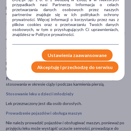
przypadkach nasi Partnerzy. Informacja o celach
Nie wskazane jest połączenie melatoniny z niektórymi lekami
przetwarzania danych osobowych przez naszych
uspokajającymi, tiorydazyną, imipraminą.
partnerów znajduje się w ich politykach ochrony
prywatności. Więcej informacji o korzystaniu przez nas z
Stosowanie leku z jedzeniem i piciem
plików cookies oraz o przetwarzaniu Twoich danych
osobowych, w tym o przysługujących Ci uprawnieniach,
Podczas stosowania leku Melatonina Biofarm nie należy spożywać
znajdziesz w Polityce prywatności.
alkoholu.
Ciąża i karmienie piersią
Ustawienia zaawansowane
Jeśli pacjentka jest w ciąży lub karmi piersią, przypuszcza, że może
być w ciąży lub gdy planuje mieć dziecko powinna poradzić się
Akceptuję i przechodzę do serwisu
lekarza lub farmaceuty przed zastosowaniem tego leku.
Produkt leczniczy Melatonina Biofarm jest przeciwwskazany do
stosowania w okresie ciąży i podczas karmienia piersią.
Stosowanie leku u dzieci i młodzieży
Lek przeznaczony jest dla osób dorosłych.
Prowadzenie pojazdów i obsługa maszyn
Nie należy prowadzić pojazdów i obsługiwać maszyn, ponieważ po
przyjęciu leku może wystąpić uczucie senności, prowadzące do