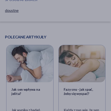
doustne
POLECANE ARTYKUŁY
Jak sen wpływa na
Fazy snu - jak spać,
jelita?
żeby się wyspać?
Jak wynika z badań
Każdy z nas wie, że sen