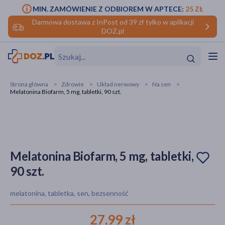
MIN. ZAMÓWIENIE Z ODBIOREM W APTECE:
25 ZŁ
Darmowa dostawa z InPost od 39 zł tylko w aplikacji
DOZ.pl
w
Hit
Hit
Strona główna
Zdrowie
Układ nerwowy
Na sen
Melatonina Biofarm, 5 mg, tabletki, 90 szt.
ofory
do makijażu
dzieci
ść
Hit
Hit
ące
rmową
kijażu
Melatonina Biofarm, 5 mg, tabletki,
90 szt.
ść
Hit
melatonina, tabletka, sen, bezsenność
w
Hit
Hit
27,99 zł
ść
Hit