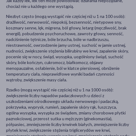
Jak każdy lek, lek ten może powodować działania niepożądane,
chociaż nie u każdego one wystąpią.
Niezbyt często (mogą wystąpić nie częściej niż u 1 na 100 osób):
drażliwość, nerwowość, niepokój, bezsenność, nietypowe sny,
koszmary senne, lęk, migrena, ból głowy, letarg (męczliwość, brak
energii), pobudzenie psychoruchowe, zawroty głowy, senność,
nadciśnienie tętnicze, bóle brzucha, bóle w nadbrzuszu,
niestrawność, owrzodzenie jamy ustnej, suchość w jamie ustnej,
nudności, zwiększenie stężenia bilirubiny we krwi, zapalenie skóry,
pocenie się w nocy, świąd, wysypka, uogólniony świąd, suchość
skóry, bóle kończyn, cukromocz, białkomocz, objawy
menopauzalne, osłabienie, ból w klatce piersiowej, obniżenie
temperatury ciała, nieprawidłowe wyniki badań czynności
wątroby, zwiększenie masy ciała.
Rzadko (mogą wystąpić nie częściej niż u 1 na 1000 osób):
zwiększenie liczby napadów padaczkowych u dzieci z
uszkodzeniami ośrodkowego układu nerwowego i padaczką,
pokrzywka, wyprysk, rumień, zapalenie skóry rąk, łuszczyca,
ogólna wysypka, wysypka ze świądem, zmiany chorobowe płytki
paznokciowej, przerost sutka u mężczyzn (ginekomastia),
półpasiec, zmniejszenie liczby krwinek białych, zmniejszenie liczby
płytek krwi, zwiększenie stężenia triglicerydów we krwi,
zmniejszenie stężenia wapnia we krwi, zmniejszenie stężenia sodu