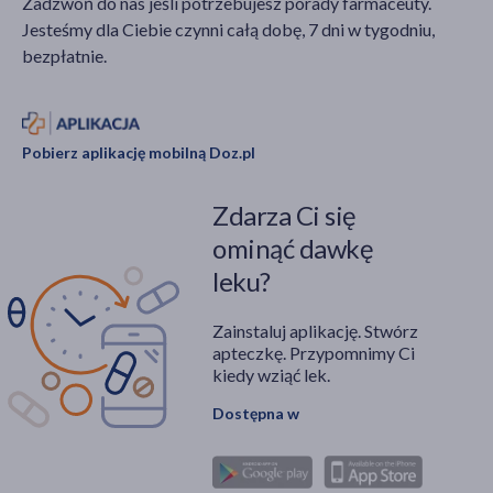
Zadzwoń do nas jeśli potrzebujesz porady farmaceuty.
ważny jak zdrowa dieta
Jesteśmy dla Ciebie czynni całą dobę, 7 dni w tygodniu,
czy aktywność fizyczna,
bezpłatnie.
dlatego też powinniśmy
dbać o codzienne
wysypianie się.
Pobierz aplikację mobilną Doz.pl
Zdarza Ci się
ominąć dawkę
leku?
Zainstaluj aplikację. Stwórz
apteczkę. Przypomnimy Ci
kiedy wziąć lek.
Dostępna w