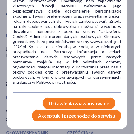
witryn internetowych, umożliwiają nam zapewnienie
kluczowych funkcji serwisu, zwiększenie jego
bezpieczeństwa, ciągłe doskonalenie, personalizację
CECHY PRODUKTU
zgodnie z Twoimi preferencjami oraz wyświetlanie treści i
reklam dopasowanych do Twoich zainteresowań. Zgoda
na pliki cookies jest dobrowolna i można ją wycofać w
dowolnym momencie z poziomu strony "Ustawienia
PŁEĆ
WIEK
Cookie". Administratorem danych osobowych Klientów,
gromadzonych za pośrednictwem strony www.doz.pl, jest
DOZ.pl Sp. z o. o. z siedzibą w Łodzi, a w niektórych
Mężczyzna
dla dorosłych
przypadkach nasi Partnerzy. Informacja o celach
Kobieta
dla seniorów
przetwarzania danych osobowych przez naszych
partnerów znajduje się w ich politykach ochrony
prywatności. Więcej informacji o korzystaniu przez nas z
TYP PRODUKTU
POSTAĆ
plików cookies oraz o przetwarzaniu Twoich danych
osobowych, w tym o przysługujących Ci uprawnieniach,
znajdziesz w Polityce prywatności.
Suplement diety
tabletka
DZIAŁANIE/WŁAŚCIWOŚCI
PROBLEM
Ustawienia zaawansowane
wspomagające
prostata
Akceptuję i przechodzę do serwisu
wzmacniające
GŁÓWNY SKŁADNIK
CZĘŚĆ CIAŁA