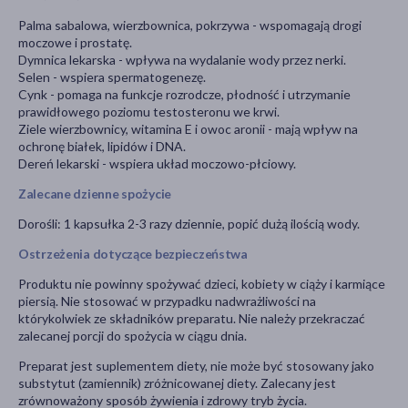
Palma sabalowa, wierzbownica, pokrzywa - wspomagają drogi
moczowe i prostatę.
Dymnica lekarska - wpływa na wydalanie wody przez nerki.
Selen - wspiera spermatogenezę.
Cynk - pomaga na funkcje rozrodcze, płodność i utrzymanie
prawidłowego poziomu testosteronu we krwi.
Ziele wierzbownicy, witamina E i owoc aronii - mają wpływ na
ochronę białek, lipidów i DNA.
Dereń lekarski - wspiera układ moczowo-płciowy.
Zalecane dzienne spożycie
Dorośli: 1 kapsułka 2-3 razy dziennie, popić dużą ilością wody.
Ostrzeżenia dotyczące bezpieczeństwa
Produktu nie powinny spożywać dzieci, kobiety w ciąży i karmiące
piersią. Nie stosować w przypadku nadwrażliwości na
którykolwiek ze składników preparatu. Nie należy przekraczać
zalecanej porcji do spożycia w ciągu dnia.
Preparat jest suplementem diety, nie może być stosowany jako
substytut (zamiennik) zróżnicowanej diety. Zalecany jest
zrównoważony sposób żywienia i zdrowy tryb życia.