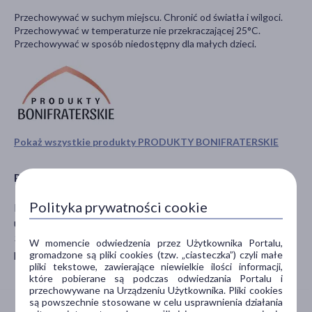
Przechowywać w suchym miejscu. Chronić od światła i wilgoci.
Przechowywać w temperaturze nie przekraczającej 25°C.
Przechowywać w sposób niedostępny dla małych dzieci.
Pokaż wszystkie produkty PRODUKTY BONIFRATERSKIE
Producent
Polityka prywatności cookie
Farmaceutyczne Produkty Bonifraterskie Sp. z o.o.
ul. Krakowska 50/4
31-066 Kraków
W momencie odwiedzenia przez Użytkownika Portalu,
pharmaceutical@bonifratrzy.pl
gromadzone są pliki cookies (tzw. „ciasteczka”) czyli małe
pliki tekstowe, zawierające niewielkie ilości informacji,
które pobierane są podczas odwiedzania Portalu i
przechowywane na Urządzeniu Użytkownika. Pliki cookies
są powszechnie stosowane w celu usprawnienia działania