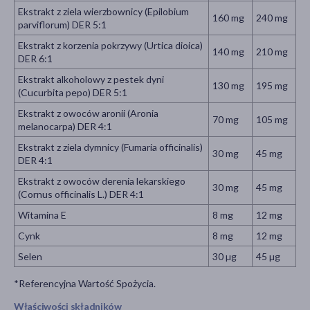
Ekstrakt z ziela wierzbownicy (Epilobium
160 mg
240 mg
parviflorum) DER 5:1
Ekstrakt z korzenia pokrzywy (Urtica dioica)
140 mg
210 mg
DER 6:1
Ekstrakt alkoholowy z pestek dyni
130 mg
195 mg
(Cucurbita pepo) DER 5:1
Ekstrakt z owoców aronii (Aronia
70 mg
105 mg
melanocarpa) DER 4:1
Ekstrakt z ziela dymnicy (Fumaria officinalis)
30 mg
45 mg
DER 4:1
Ekstrakt z owoców derenia lekarskiego
30 mg
45 mg
(Cornus officinalis L.) DER 4:1
Witamina E
8 mg
12 mg
Cynk
8 mg
12 mg
Selen
30 µg
45 µg
*Referencyjna Wartość Spożycia.
Właściwości składników