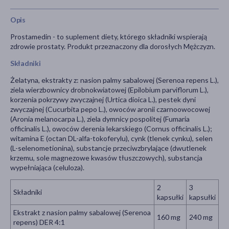
Opis
Prostamedin - to suplement diety, którego składniki wspierają
zdrowie prostaty. Produkt przeznaczony dla dorosłych Mężczyzn.
Składniki
Żelatyna, ekstrakty z: nasion palmy sabalowej (Serenoa repens L.),
ziela wierzbownicy drobnokwiatowej (Epilobium parviflorum L.),
korzenia pokrzywy zwyczajnej (Urtica dioica L.), pestek dyni
zwyczajnej (Cucurbita pepo L.), owoców aronii czarnoowocowej
(Aronia melanocarpa L.), ziela dymnicy pospolitej (Fumaria
officinalis L.), owoców derenia lekarskiego (Cornus officinalis L.);
witamina E (octan DL-alfa-tokoferylu), cynk (tlenek cynku), selen
(L-selenometionina), substancje przeciwzbrylające (dwutlenek
krzemu, sole magnezowe kwasów tłuszczowych), substancja
wypełniająca (celuloza).
2
3
Składniki
kapsułki
kapsułki
Ekstrakt z nasion palmy sabalowej (Serenoa
160 mg
240 mg
repens) DER 4:1