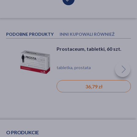
PODOBNE PRODUKTY
INNI KUPOWALI RÓWNIEŻ
Prostaceum, tabletki, 60 szt.
Produkty Bonifraterskie
Nervina Antistres Forte,
tabletki, 60 szt.
tabletka, prostata
tabletka, stres, zmęczenie
36,79 zł
20,99 zł
O PRODUKCIE