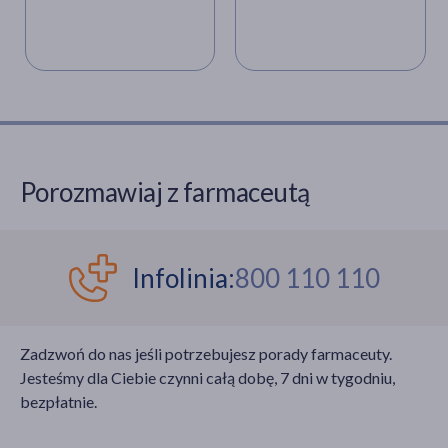
zmniejszyć dokuczliwą
przypadłość
nietrzymania lub
popuszczania moczu. W
przypadku mężczyzn
poprawiają satysfakcję
z życia seksualnego.
Pozwalają lepiej
Porozmawiaj z farmaceutą
kontrolować wytrysk,
poprawiają długość i
jakość erekcji.
Wskazane są u panów
Infolinia:
800 110 110
cierpiących z powodu
hemoroidów. Proste
ćwiczenia można
Zadzwoń do nas jeśli potrzebujesz porady farmaceuty.
wykonywać
Jesteśmy dla Ciebie czynni całą dobę, 7 dni w tygodniu,
samodzielnie w domu.
bezpłatnie.