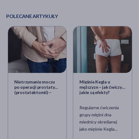
POLECANE ARTYKUŁY
Nietrzymanie moczu
Mięśnie Kegla u
po operacji prostaty
mężczyzn – jak ćwiczyć,
(prostatektomii) –
jakie są efekty?
ćwiczenia i rady dla
mężczyzn
Regularne ćwiczenia
grupy mięśni dna
miednicy określanej
jako mięśnie Kegla
mogą poprawić