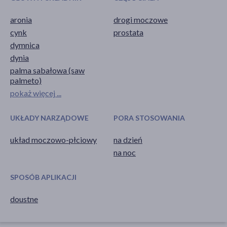
aronia
drogi moczowe
cynk
prostata
dymnica
dynia
palma sabałowa (saw
palmeto)
pokaż więcej ...
UKŁADY NARZĄDOWE
PORA STOSOWANIA
układ moczowo-płciowy
na dzień
na noc
SPOSÓB APLIKACJI
doustne