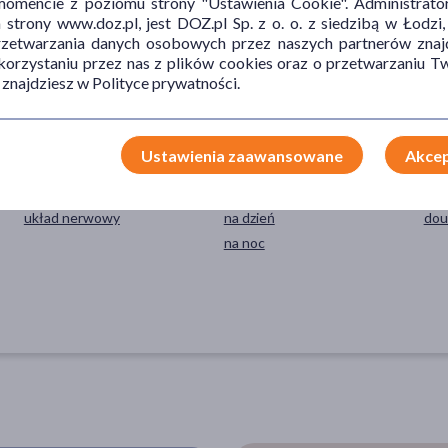
mencie z poziomu strony "Ustawienia Cookie". Administrat
trony www.doz.pl, jest DOZ.pl Sp. z o. o. z siedzibą w Łodzi,
TYP PRODUKTU
POSTAĆ
DZ
przetwarzania danych osobowych przez naszych partnerów znajd
 korzystaniu przez nas z plików cookies oraz o przetwarzaniu
Suplement diety
kapsułki
wsp
 znajdziesz w Polityce prywatności.
wzm
Ustawienia zaawansowane
Akcep
UKŁADY NARZĄDOWE
PORA STOSOWANIA
SP
układ nerwowy
na dzień
dou
na noc