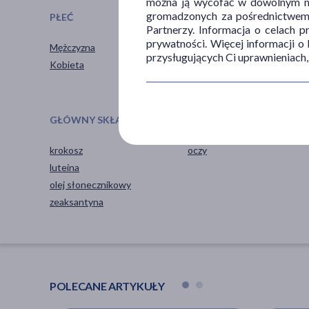
można ją wycofać w dowolnym mo
gromadzonych za pośrednictwem s
PŁEĆ
WIEK
Partnerzy. Informacja o celach 
prywatności. Więcej informacji o
Mężczyzna
dla dorosłych
przysługujących Ci uprawnieniach,
Kobieta
GŁÓWNY SKŁADNIK
CZĘŚĆ CIAŁA
krokosz
oczy
luteina
olej słonecznikowy
zeaksantyna
POLECANE ARTYKUŁY