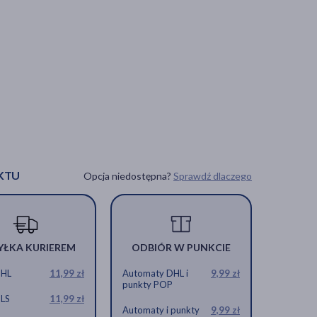
KTU
Opcja niedostępna?
Sprawdź dlaczego
YŁKA KURIEREM
ODBIÓR W PUNKCIE
DHL
11,99 zł
Automaty DHL i
9,99 zł
punkty POP
GLS
11,99 zł
Automaty i punkty
9,99 zł