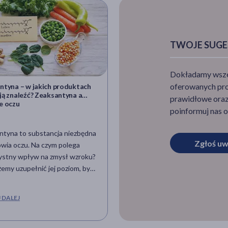
TWOJE SUGE
Dokładamy wszelk
oferowanych pro
ntyna – w jakich produktach
Kukurydza – charakterystyka,
ją znaleźć? Zeaksantyna a
wartości odżywcze i właściwośc
prawidłowe oraz 
e oczu
Zdrowe przepisy z kukurydzą
poinformuj nas o
ntyna to substancja niezbędna
Kukurydza jest istotnym skład
Zgłoś uw
owia oczu. Na czym polega
dań kuchni meksykańskiej. Sta
zystny wpływ na zmysł wzroku?
również bardzo ważny element 
emy uzupełnić jej poziom, by
osób, które z powodów zdrow
 się tymi
nie mogą spożywać glutenu. W 
ziejstwami? Poznajmy
sposób przyrządzić kukurydzę o
 DALEJ
CZYTAJ DALEJ
ości zeaksantyny i sposoby na
dlaczego warto ją spożywać?
zenie jej organizmowi.