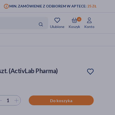
MIN. ZAMÓWIENIE Z ODBIOREM W APTECE:
25 ZŁ
0
Ulubione
Koszyk
Konto
 szt. (ActivLab Pharma)
ierz ilość
Do koszyka