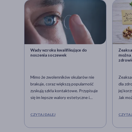
Wady wzroku kwalifikujące do
Zeaksa
noszenia soczewek
można 
zdrowi
Mimo że zwolenników okularów nie
Zeaksa
brakuje, coraz większą popularność
dla zdr
zyskują szkła kontaktowe. Przypisuje
jej kor
się im lepsze walory estetyczne i
Jak moż
większy komfort stosowania, a nieraz
cieszyć
wybór soczewek jest podyktowany
dobrod
CZYTAJ DALEJ
CZYTAJ
konkretnymi wskazaniami
właściw
medycznymi.
dostarc