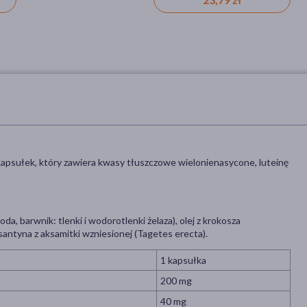
kapsułek, który zawiera kwasy tłuszczowe wielonienasycone, luteinę
da, barwnik: tlenki i wodorotlenki żelaza), olej z krokosza
ksantyna z aksamitki wzniesionej (Tagetes erecta).
1 kapsułka
200 mg
40 mg