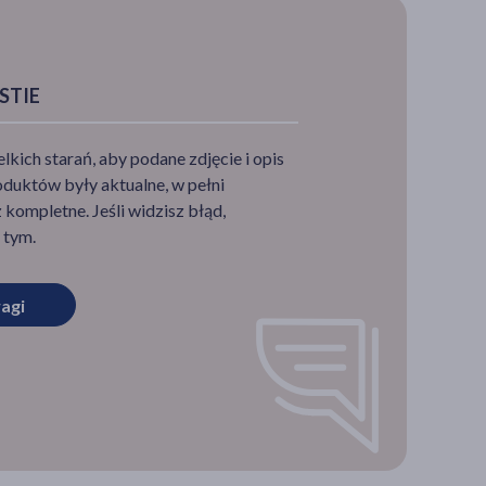
STIE
ich starań, aby podane zdjęcie i opis
duktów były aktualne, w pełni
i.
kompletne. Jeśli widzisz błąd,
 tym.
nikiem
agi
nowi
diety
otnych
jaki
raz