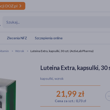
cji DOZ.pl
y
Zlecenia NFZ
Szczepienia online
itamin
Wzrok
Luteina Extra, kapsulki, 30 szt. (ActivLab Pharma)
Luteina Extra, kapsulki, 30
kapsułki, wzrok
21,99 zł
Wyb
Cena za szt.: 0,73 zł