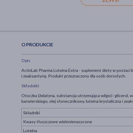
O PRODUKCIE
Opis
ActivLab Pharma Luteina Extra - suplement diety w postaci 
i zeaksantynę. Produkt przeznaczony dla osób dorosłych.
Składniki
Otoczka (żelatyna, substancja utrzymująca wilgoć: glicerol, wo
barwierskiego, olej słonecznikowy, luteina krystaliczna i zea
Składniki
Kwasy tłuszczowe wielonienasycone
Luteina