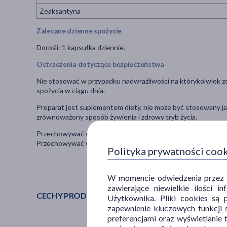
Zeaksantyna
Zalecane dzienne spożycie
Dorośli: 1 kapsułka dziennie.
Ostrzeżenia dotyczące bezpieczeństwa
Nie stosować w przypadku nadwrażliwości na którykolwiek ze 
spożycia w ciągu dnia.
Preparat jest suplementem diety, nie może być stosowany jak
zrównoważony sposób żywienia i zdrowy tryb życia.
Przechowywać w suchym miejscu. Chronić od światła i wilgo
Przechowywać w sposób niedostępny dla małych dzieci.
Polityka prywatności coo
W momencie odwiedzenia przez Uż
zawierające niewielkie ilości 
CECHY PRODUKTU
Użytkownika. Pliki cookies są 
zapewnienie kluczowych funkcji s
preferencjami oraz wyświetlanie 