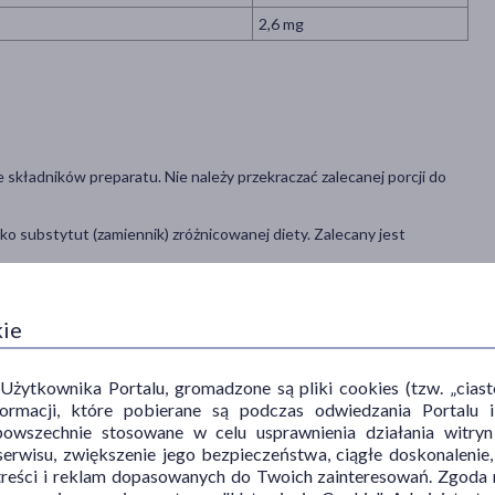
2,6 mg
składników preparatu. Nie należy przekraczać zalecanej porcji do
o substytut (zamiennik) zróżnicowanej diety. Zalecany jest
ci. Przechowywać w temperaturze nie przekraczającej 25°C.
kie
ytkownika Portalu, gromadzone są pliki cookies (tzw. „ciastec
informacji, które pobierane są podczas odwiedzania Portal
powszechnie stosowane w celu usprawnienia działania witryn
erwisu, zwiększenie jego bezpieczeństwa, ciągłe doskonalenie
treści i reklam dopasowanych do Twoich zainteresowań. Zgoda n