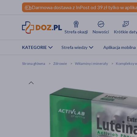
Darmowa dostawa z InPost od 39 zł tylko w aplika
Strefa okazji
Nowości
Krótkie dat
KATEGORIE
Strefa wiedzy
Aplikacja mobilna
Strona główna
Zdrowie
Witaminy i minerały
Kompleksy w