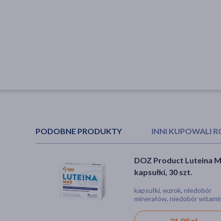
PODOBNE PRODUKTY
INNI KUPOWALI 
DOZ Product Luteina M
DOZ PRODUCT Witami
kapsułki, 30 szt.
A+E, kapsułki, 30 szt.
kapsułki, wzrok, niedobór
kapsułki.
minerałów, niedobór witami
21,99 zł
5,99 zł