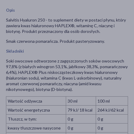
Opis
Salvitis Hyaluron 250 - to suplement diety w postaci płynu, który
zawiera kwas hialuronowy HAPLEX®, witaminę C, niacynę i
biotynę. Produkt przeznaczony dla osób dorosłych.
Smak czerwona pomarańcza. Produkt pasteryzowany.
Składniki
Soki owocowe odtworzone z zagęszczonych soków owocowych
97,8% (z białych winogron 53,1%, jabłkowy 38,3%, pomarańczowy
6,4%), HAPLEX® Plus niskocząsteczkowy kwas hialuronowy
(hialuronian sodu), witamina C (kwas L-askorbinowy), naturalny
aromat czerwonej pomarańczy, niacyna (amid kwasu
nikotynowego), biotyna (D-biotyna).
Wartość odżywcza
30 ml
100 ml
Wartość energetyczna
79 kJ/ 18 kcal
264 kJ/62 kcal
Tłuszcz, w tym:
0 g
0 g
kwasy tłuszczowe nasycone
0 g
0 g