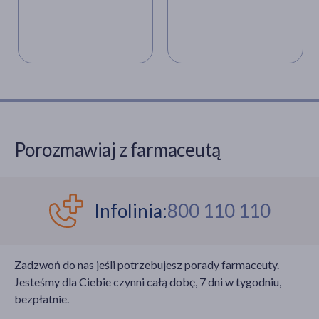
zachodzących w
fizjologii kobiecego
organizmu. Przyszłe
matki, które chcą
zadbać o
zdrowie i estetyczny wygląd,
coraz częściej zwracają
uwagę na
składniki wspierające organizm
Porozmawiaj z farmaceutą
w tym wymagającym
procesie. Jednym z
najczęściej
dyskutowanych
Infolinia:
800 110 110
związków w kontekście
pielęgnacji i dietetyki
perinatalnej jest
Zadzwoń do nas jeśli potrzebujesz porady farmaceuty.
kolagen, czyli główne
Jesteśmy dla Ciebie czynni całą dobę, 7 dni w tygodniu,
białko tkanki łącznej.
bezpłatnie.
Wątpliwości dotyczące
tego, czy picie kolagenu