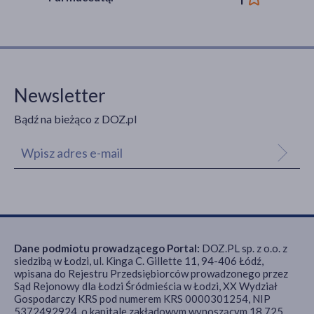
Newsletter
Bądź na bieżąco z DOZ.pl
Dane podmiotu prowadzącego Portal:
DOZ.PL sp. z o.o. z
siedzibą w Łodzi, ul. Kinga C. Gillette 11, 94-406 Łódź,
wpisana do Rejestru Przedsiębiorców prowadzonego przez
Sąd Rejonowy dla Łodzi Śródmieścia w Łodzi, XX Wydział
Gospodarczy KRS pod numerem KRS 0000301254, NIP
5372492924, o kapitale zakładowym wynoszącym 18 725