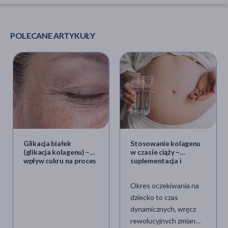
POLECANE ARTYKUŁY
Glikacja białek
Stosowanie kolagenu
(glikacja kolagenu) –
w czasie ciąży –
wpływ cukru na proces
suplementacja i
starzenia się skóry
kosmetyki. Czy to
bezpieczne?
Okres oczekiwania na
dziecko to czas
dynamicznych, wręcz
rewolucyjnych zmian