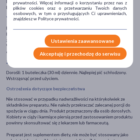
HAPLEX® Plus jest znakiem towarowym Bloomage
prywatności. Więcej informacji o korzystaniu przez nas z
Biotechnology Corp., Ltd.
plików cookies oraz o przetwarzaniu Twoich danych
osobowych, w tym o przysługujących Ci uprawnieniach,
Właściwości składników
znajdziesz w Polityce prywatności.
Biotyna - pomaga zachować zdrową skórę i włosy.
Niacyna - przyczynia się do zmniejszenia uczucia zmęczenia i
znużenia, a także pomaga zachować zdrową skórę.
Ustawienia zaawansowane
Witamina C - pomaga w prawidłowej produkcji kolagenu oraz w
ochronie komórek przed stresem oksydacyjnym.
Akceptuję i przechodzę do serwisu
Zalecane dzienne spożycie
Dorośli: 1 buteleczka (30 ml) dziennie. Najlepiej pić schłodzony.
Wstrząsnąć przed użyciem.
Ostrzeżenia dotyczące bezpieczeństwa
Nie stosować w przypadku nadwrażliwości na którykolwiek ze
składników preparatu. Nie należy przekraczać zalecanej porcji do
spożycia w ciągu dnia. Produkt przeznaczony dla osób dorosłych.
Kobiety w ciąży i karmiące piersią przed zastosowaniem produktu
powinny skonsultować się z lekarzem lub farmaceutą.
Preparat jest suplementem diety, nie może być stosowany jako