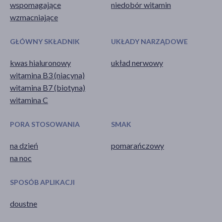
wspomagające
niedobór witamin
wzmacniające
GŁÓWNY SKŁADNIK
UKŁADY NARZĄDOWE
kwas hialuronowy
układ nerwowy
witamina B3 (niacyna)
witamina B7 (biotyna)
witamina C
PORA STOSOWANIA
SMAK
na dzień
pomarańczowy
na noc
SPOSÓB APLIKACJI
doustne