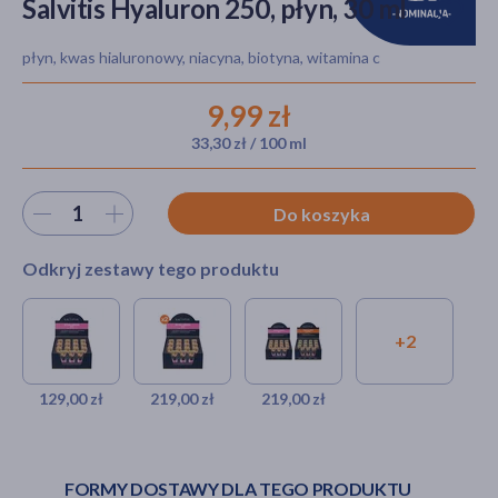
Salvitis Hyaluron 250, płyn, 30 ml
płyn, kwas hialuronowy, niacyna, biotyna, witamina c
akijażu
9,99 zł
33,30 zł / 100 ml
Hit
Wybierz ilość
Do koszyka
Odkryj zestawy tego produktu
+2
Zestaw Salvitis Hyaluron 250,
Zestaw Salvitis
Zestaw
30 ml x 15 szt.
Hyaluron 250, 30 ml x
Salvitis Mix
30 szt.
Salvitis
129,00 zł
219,00 zł
219,00 zł
129,00 zł
Hyaluron 250,
219,00 zł
15 szt. +
Salvitis
Collagen 12
FORMY DOSTAWY DLA TEGO PRODUKTU