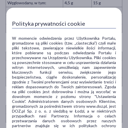
Węglowodany, w tym:
4,5 g
15 g
cukry
4,2 g
14 g
Białko
0 g
0 g
Polityka prywatności cookie
Sól
0,03 g
0,09 g
W momencie odwiedzenia przez Użytkownika Portalu,
gromadzone są pliki cookies (tzw. „ciasteczka”) czyli małe
pliki tekstowe, zawierające niewielkie ilości informacji,
które pobierane są podczas odwiedzania Portalu i
Składniki
30 ml
%RWS*
100 ml
%RWS*
przechowywane na Urządzeniu Użytkownika. Pliki cookies
są powszechnie stosowane w celu usprawnienia działania
Witamina C
160 mg
200%
533 mg
666%
witryn internetowych, umożliwiają nam zapewnienie
kluczowych funkcji serwisu, zwiększenie jego
Niacyna
32 mg
200%
107 mg
669%
bezpieczeństwa, ciągłe doskonalenie, personalizację
zgodnie z Twoimi preferencjami oraz wyświetlanie treści i
Biotyna
1000 µg
2000%
3333 µg
6666%
reklam dopasowanych do Twoich zainteresowań. Zgoda
na pliki cookies jest dobrowolna i można ją wycofać w
*Referencyjna Wartość Spożycia.
dowolnym momencie z poziomu strony "Ustawienia
Cookie". Administratorem danych osobowych Klientów,
gromadzonych za pośrednictwem strony www.doz.pl, jest
Składnik
30 ml
DOZ.pl Sp. z o. o. z siedzibą w Łodzi, a w niektórych
przypadkach nasi Partnerzy. Informacja o celach
HAPLEX® Plus niskocząsteczkowy kwas hialuronowy
250 mg
przetwarzania danych osobowych przez naszych
partnerów znajduje się w ich politykach ochrony