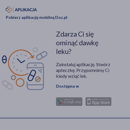
w ciąży jest bezpieczne,
są w pełni uzasadnione
Pobierz aplikację mobilną Doz.pl
i wymagają rzetelnego
przeanalizowania
Zdarza Ci się
dostępnej wiedzy, z
uwzględnieniem
ominąć dawkę
specyfiki fizjologicznej
leku?
tego wyjątkowego
stanu.
Zainstaluj aplikację. Stwórz
apteczkę. Przypomnimy Ci
kiedy wziąć lek.
Dostępna w