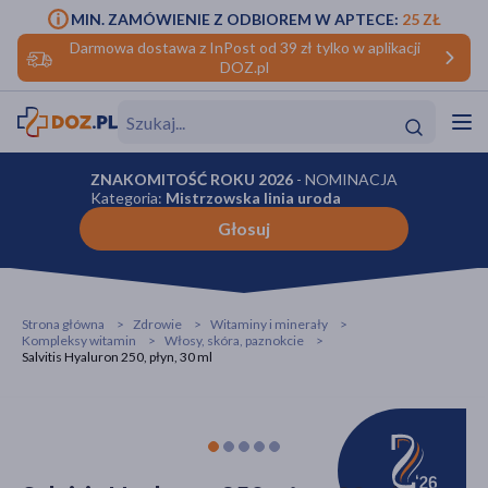
MIN. ZAMÓWIENIE Z ODBIOREM W APTECE:
25 ZŁ
Darmowa dostawa z InPost od 39 zł tylko w aplikacji
DOZ.pl
w
Hit
Hit
ZNAKOMITOŚĆ ROKU 2026
- NOMINACJA
Kategoria:
Mistrzowska linia uroda
ofory
Głosuj
do makijażu
dzieci
ść
Hit
Hit
ące
rmową
kijażu
Strona główna
Zdrowie
Witaminy i minerały
Kompleksy witamin
Włosy, skóra, paznokcie
Salvitis Hyaluron 250, płyn, 30 ml
ść
Hit
w
Hit
Hit
ść
Hit