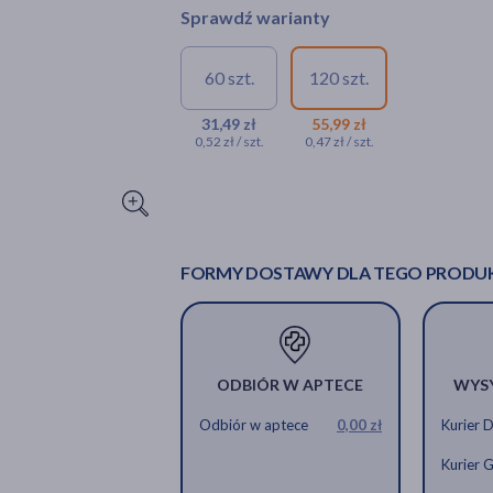
Sprawdź warianty
60 szt.
120 szt.
31,49 zł
55,99 zł
0,52 zł / szt.
0,47 zł / szt.
FORMY DOSTAWY DLA TEGO PRODU
ODBIÓR W APTECE
WYS
Odbiór w aptece
0,00 zł
Kurier 
Kurier 