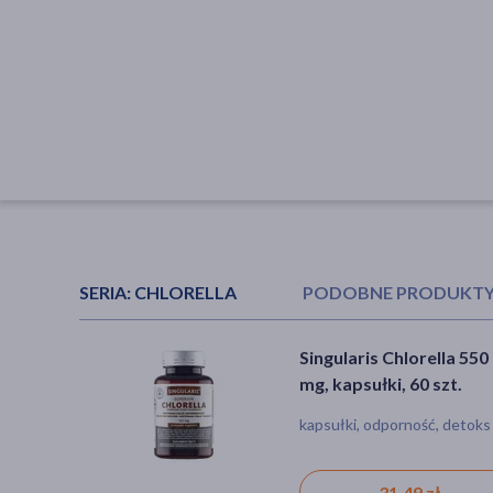
SERIA:
CHLORELLA
PODOBNE PRODUKT
Solgar Chlorella
Singularis Spirulina 700
Singularis Chlorella 550
(rozerwane ściany
kapsułki, 120 szt.
mg, kapsułki, 60 szt.
komórkowe), kapsułki, 
kapsułki
kapsułki
kapsułki, odporność, detoks
szt.
91,29 zł
54,29 zł
31,49 zł