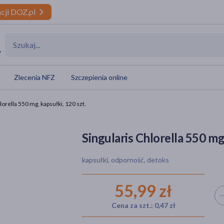
cji DOZ.pl
y
Zlecenia NFZ
Szczepienia online
lorella 550 mg, kapsułki, 120 szt.
Singularis Chlorella 550 mg,
kapsułki, odporność, detoks
55,99 zł
Wyb
Cena za szt.: 0,47 zł