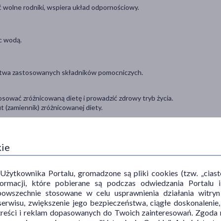
 wolne rodniki, wspiera układ odpornościowy.
ąc wodą.
stwa zastosowanych składników pomocniczych.
sować zróżnicowaną dietę i prowadzić zdrowy tryb życia.
 (zamiennik) zróżnicowanej diety.
b niedostępny dla małych dzieci.
kie
ytkownika Portalu, gromadzone są pliki cookies (tzw. „ciastec
informacji, które pobierane są podczas odwiedzania Portal
powszechnie stosowane w celu usprawnienia działania witryn
erwisu, zwiększenie jego bezpieczeństwa, ciągłe doskonalenie
treści i reklam dopasowanych do Twoich zainteresowań. Zgoda n