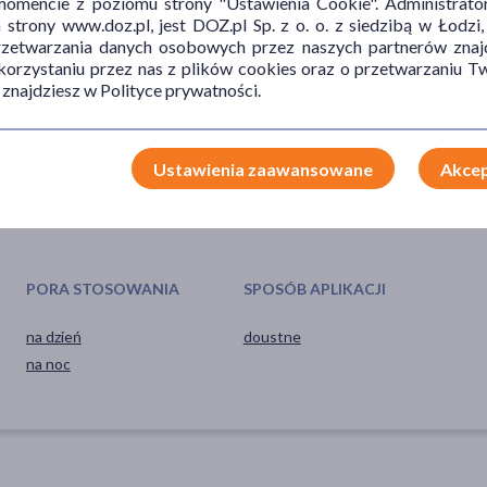
mencie z poziomu strony "Ustawienia Cookie". Administrat
TYP PRODUKTU
POSTAĆ
DZ
trony www.doz.pl, jest DOZ.pl Sp. z o. o. z siedzibą w Łodzi,
przetwarzania danych osobowych przez naszych partnerów znajd
Suplement diety
kapsułki
wsp
 korzystaniu przez nas z plików cookies oraz o przetwarzaniu
 znajdziesz w Polityce prywatności.
wzm
Ustawienia zaawansowane
Akcep
PORA STOSOWANIA
SPOSÓB APLIKACJI
na dzień
doustne
na noc