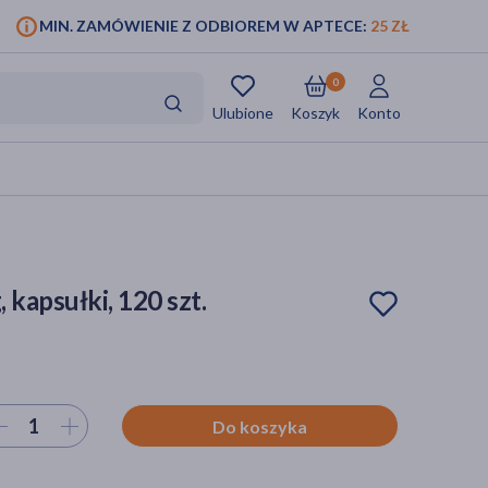
MIN. ZAMÓWIENIE Z ODBIOREM W APTECE:
25 ZŁ
0
Ulubione
Koszyk
Konto
 kapsułki, 120 szt.
ierz ilość
Do koszyka