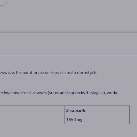
odżywcze. Preparat przeznaczony dla osób dorosłych.
zowe kwasów tłuszczowych (substancja przeciwzbrylająca), woda
3 kapsułki
1650 mg