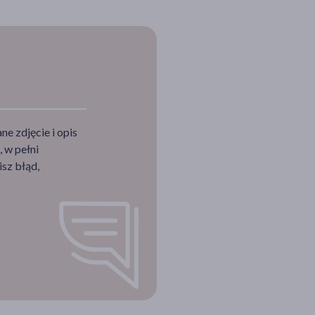
e zdjęcie i opis
 w pełni
sz błąd,