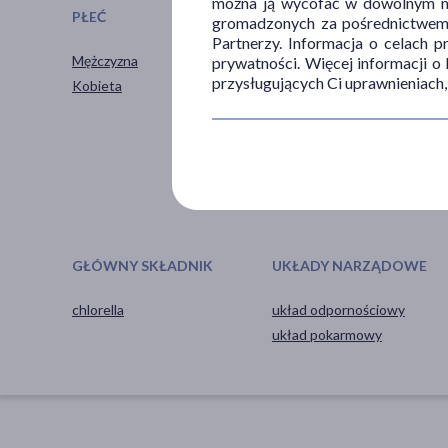
można ją wycofać w dowolnym mo
PŁEĆ
WIEK
gromadzonych za pośrednictwem s
Partnerzy. Informacja o celach 
Mężczyzna
dla dorosłych
prywatności. Więcej informacji o
przysługujących Ci uprawnieniach,
Kobieta
dla seniorów
20+
30+
40+
pokaż więcej ...
GŁÓWNY SKŁADNIK
UKŁADY NARZĄDOWE
chlorella
układ odpornościowy
układ pokarmowy