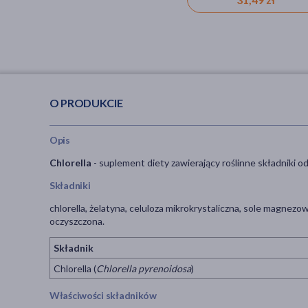
O PRODUKCIE
Opis
Chlorella
- suplement diety zawierający roślinne składniki 
Składniki
chlorella, żelatyna, celuloza mikrokrystaliczna, sole magne
oczyszczona.
Składnik
Chlorella (
Chlorella pyrenoidosa
)
Właściwości składników