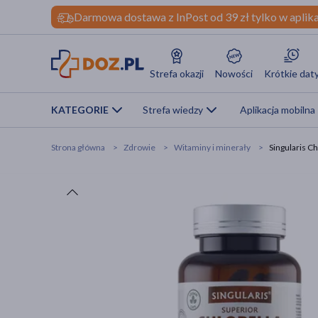
Darmowa dostawa z InPost od 39 zł tylko w aplika
Strefa okazji
Nowości
Krótkie dat
KATEGORIE
Strefa wiedzy
Aplikacja mobilna
Strona główna
Zdrowie
Witaminy i minerały
Singularis Ch