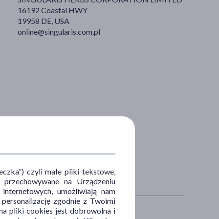
16192 Coastal HWY
19958 DE, USA
online@singularis.com.pl
zka”) czyli małe pliki tekstowe,
u i przechowywane na Urządzeniu
 internetowych, umożliwiają nam
, personalizację zgodnie z Twoimi
a pliki cookies jest dobrowolna i