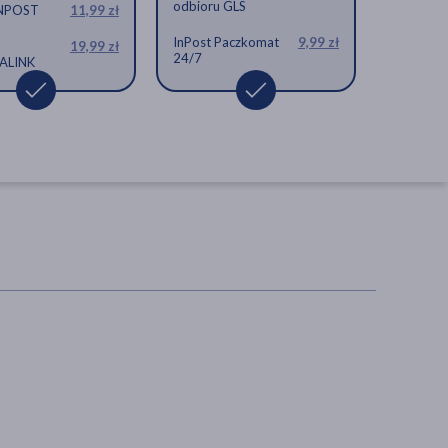
odbioru GLS
INPOST
11,99 zł
, 60 szt.
50 mg, kapsułki, 120 szt.
InPost Paczkomat
9,99 zł
19,99 zł
24/7
ALINK
Swanson Spirulina,
tabletki, 180 szt.
tabletka, odporność, detoks,
toksyny
43,69 zł