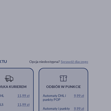
KTU
Opcja niedostępna?
Sprawdź dlaczego
YŁKA KURIEREM
ODBIÓR W PUNKCIE
DHL
11,99 zł
Automaty DHL i
9,99 zł
punkty POP
GLS
11,99 zł
Automaty i punkty
9,99 zł