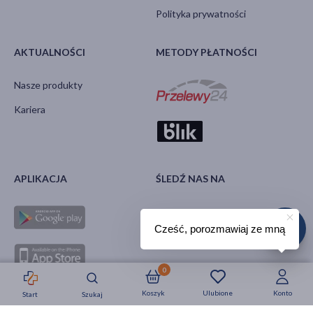
Polityka prywatności
AKTUALNOŚCI
METODY PŁATNOŚCI
Nasze produkty
Kariera
APLIKACJA
ŚLEDŹ NAS NA
Cześć, porozmawiaj ze mną
0
Koszyk
Ulubione
Konto
Start
Szukaj
Strefa okazji
Nowości
Krótkie daty