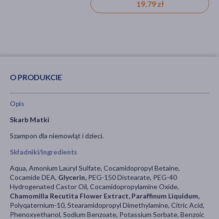
19,79 zł
21,19 zł
O PRODUKCIE
Opis
Skarb Matki
Szampon dla niemowląt i dzieci.
Składniki/Ingredients
Aqua, Amonium Lauryl Sulfate, Cocamidopropyl Betaine,
Cocamide DEA,
Glycerin,
PEG-150 Distearate, PEG-40
Hydrogenated Castor Oil, Cocamidopropylamine Oxide,
Chamomilla Recutita Flower Extract, Paraffinum Liquidum,
Polyqaternium-10, Stearamidopropyl Dimethylamine, Citric Acid,
Phenoxyethanol, Sodium Benzoate, Potassium Sorbate, Benzoic