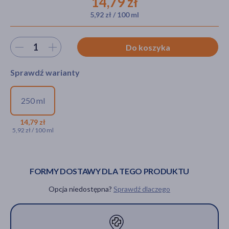
14,79 zł
5,92 zł / 100 ml
akijażu
Wybierz ilość
Do koszyka
Sprawdź warianty
Hit
250 ml
Skarb Matki, szampon dla
niemowląt i dzieci, 250 ml
14,79 zł
5,92 zł / 100 ml
14,79 zł
FORMY DOSTAWY DLA TEGO PRODUKTU
Opcja niedostępna?
Sprawdź dlaczego