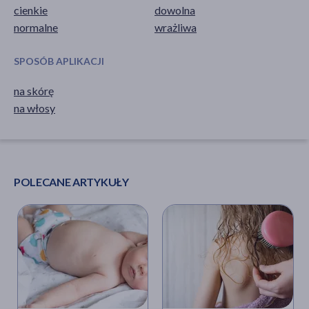
cienkie
dowolna
normalne
wrażliwa
SPOSÓB APLIKACJI
na skórę
na włosy
POLECANE ARTYKUŁY