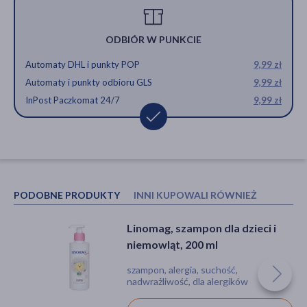
ODBIÓR W PUNKCIE
Automaty DHL i punkty POP
9,99 zł
Automaty i punkty odbioru GLS
9,99 zł
InPost Paczkomat 24/7
9,99 zł
PODOBNE PRODUKTY
INNI KUPOWALI RÓWNIEŻ
Linomag, szampon dla dzieci i
Skarb Matki, delikatne mydełko
niemowląt, 200 ml
w płynie, dla niemowląt i dzieci,
275 ml
szampon, alergia, suchość,
płyn, mydło, nadwrażliwość,
nadwrażliwość, dla alergików
podrażnienie, suchość, atopowe
zapalenie skóry, bez parabenów, bez sls