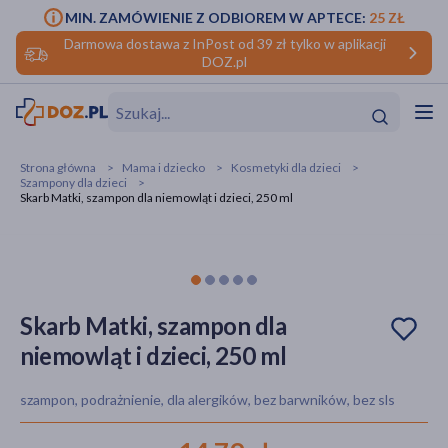
MIN. ZAMÓWIENIE Z ODBIOREM W APTECE:
25 ZŁ
Darmowa dostawa z InPost od 39 zł tylko w aplikacji
DOZ.pl
w
Hit
Hit
Strona główna
Mama i dziecko
Kosmetyki dla dzieci
Szampony dla dzieci
ofory
Skarb Matki, szampon dla niemowląt i dzieci, 250 ml
do makijażu
dzieci
ść
Hit
Hit
ące
rmową
kijażu
Skarb Matki, szampon dla
ść
Hit
niemowląt i dzieci, 250 ml
w
Hit
Hit
szampon, podrażnienie, dla alergików, bez barwników, bez sls
ść
Hit