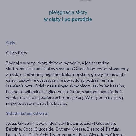
pielęgnacja skóry
w ciąży i po porodzie
Opis
Oillan Baby
Zadbaj o włosy i skórę dziecka łagodnie, a jednocześnie
skutecznie. Ultradelikatny szampon Oillan Baby został stworzony
z myślą o codziennej higienie delikatnej skóry głowy niemowląt i
dzieci. Łagodnie oczyszcza, nie powodując podrażnień ani
łzawienia oczu. Dzięki naturalnym składnikom, takim jak betaina,
bisabolol, witamina E i gliceryna roślinna, szampon nawilża, koi i
wspiera naturalną barierę ochronną skóry. Włosy po umyciu są
miękkie, puszyste i pełne blasku.
Składniki/Ingredients
Aqua, Glycerin, Cocamidopropyl Betaine, Lauryl Glucoside,
Betaine, Coco-Glucoside, Glyceryl Oleate, Bisabolol, Parfum,
Lactic Acid, Citric Acid, Hydrogenated Palm Glycerides Citrate,