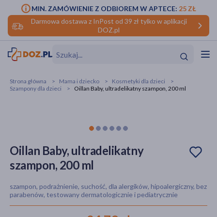
MIN. ZAMÓWIENIE Z ODBIOREM W APTECE:
25 ZŁ
Darmowa dostawa z InPost od 39 zł tylko w aplikacji
DOZ.pl
w
Hit
Hit
Strona główna
Mama i dziecko
Kosmetyki dla dzieci
Szampony dla dzieci
Oillan Baby, ultradelikatny szampon, 200 ml
ofory
do makijażu
dzieci
ść
Hit
Hit
ące
rmową
kijażu
Oillan Baby, ultradelikatny
szampon, 200 ml
ść
Hit
szampon, podrażnienie, suchość, dla alergików, hipoalergiczny, bez
w
Hit
Hit
parabenów, testowany dermatologicznie i pediatrycznie
ść
Hit