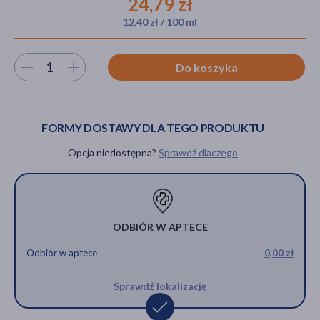
24,79 zł
12,40 zł / 100 ml
akijażu
Wybierz ilość
Do koszyka
FORMY DOSTAWY DLA TEGO PRODUKTU
Hit
Opcja niedostępna?
Sprawdź dlaczego
ODBIÓR W APTECE
Odbiór w aptece
0,00 zł
Sprawdź lokalizację