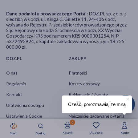
Dane podmiotu prowadzącego Portal:
DOZ.PL sp. z o.o. z
siedzibą w Łodzi, ul. Kinga C. Gillette 11, 94-406 Łódź,
wpisana do Rejestru Przedsiębiorców prowadzonego przez
Sąd Rejonowy dla Łodzi Śródmieścia w Łodzi, XX Wydział
Gospodarczy KRS pod numerem KRS 0000301254, NIP
5372492924, o kapitale zakładowym wynoszącym 18 725
000,00 zł.
DOZ.PL
ZAKUPY
O nas
Płatności
Regulamin
Koszty dostawy
Kontakt
Reklamacje / Zwroty
Cześć, porozmawiaj ze mną
Ułatwienia dostępu
Leki na receptę
Ustawienia Cookie
Najczęściej zadawane pytania
0
Polityka prywatności
Koszyk
Ulubione
Konto
Start
Szukaj
Strefa okazji
Nowości
Krótkie daty