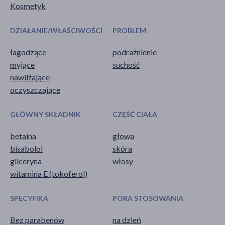
Kosmetyk
DZIAŁANIE/WŁAŚCIWOŚCI
PROBLEM
łagodzące
podrażnienie
myjące
suchość
nawilżające
oczyszczające
GŁÓWNY SKŁADNIK
CZĘŚĆ CIAŁA
betaina
głowa
bisabolol
skóra
gliceryna
włosy
witamina E (tokoferol)
SPECYFIKA
PORA STOSOWANIA
Bez parabenów
na dzień