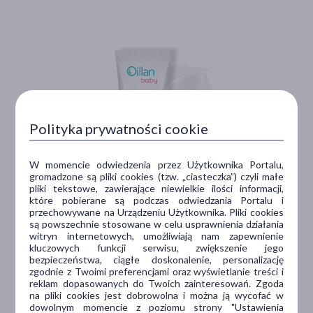
Polityka prywatności cookie
W momencie odwiedzenia przez Użytkownika Portalu,
gromadzone są pliki cookies (tzw. „ciasteczka”) czyli małe
pliki tekstowe, zawierające niewielkie ilości informacji,
które pobierane są podczas odwiedzania Portalu i
przechowywane na Urządzeniu Użytkownika. Pliki cookies
są powszechnie stosowane w celu usprawnienia działania
witryn internetowych, umożliwiają nam zapewnienie
Oillan Baby
kluczowych funkcji serwisu, zwiększenie jego
Krem ochronny
bezpieczeństwa, ciągłe doskonalenie, personalizację
zgodnie z Twoimi preferencjami oraz wyświetlanie treści i
do twarzy i ciała
reklam dopasowanych do Twoich zainteresowań. Zgoda
na pliki cookies jest dobrowolna i można ją wycofać w
dowolnym momencie z poziomu strony "Ustawienia