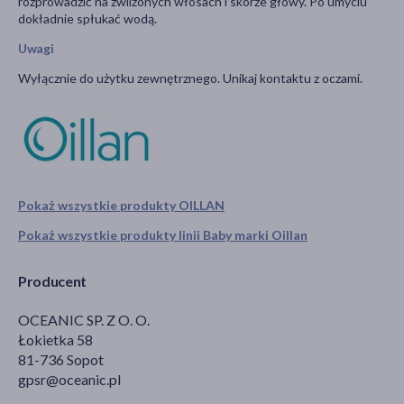
rozprowadzić na zwilżonych włosach i skórze głowy. Po umyciu
dokładnie spłukać wodą.
Uwagi
Wyłącznie do użytku zewnętrznego. Unikaj kontaktu z oczami.
Pokaż wszystkie produkty OILLAN
Pokaż wszystkie produkty linii Baby marki Oillan
Producent
OCEANIC SP. Z O. O.
Łokietka 58
81-736 Sopot
gpsr@oceanic.pl