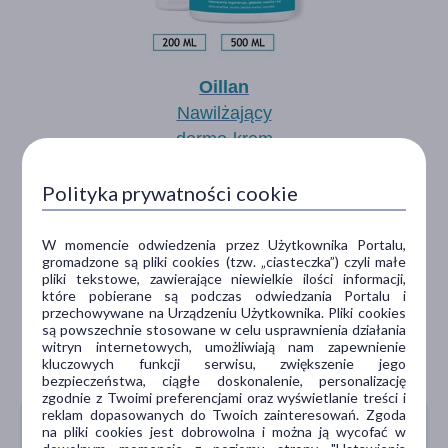
Oillan
Nawilżający
dermo-krem
Polityka prywatności cookie
POZNAJ
W momencie odwiedzenia przez Użytkownika Portalu,
RODZINĘ
gromadzone są pliki cookies (tzw. „ciasteczka”) czyli małe
pliki tekstowe, zawierające niewielkie ilości informacji,
które pobierane są podczas odwiedzania Portalu i
PRODUKTÓW
przechowywane na Urządzeniu Użytkownika. Pliki cookies
są powszechnie stosowane w celu usprawnienia działania
witryn internetowych, umożliwiają nam zapewnienie
OILLAN
kluczowych funkcji serwisu, zwiększenie jego
bezpieczeństwa, ciągłe doskonalenie, personalizację
zgodnie z Twoimi preferencjami oraz wyświetlanie treści i
reklam dopasowanych do Twoich zainteresowań. Zgoda
na pliki cookies jest dobrowolna i można ją wycofać w
SZEROKI WYBÓR EMOLIENTÓW DLA