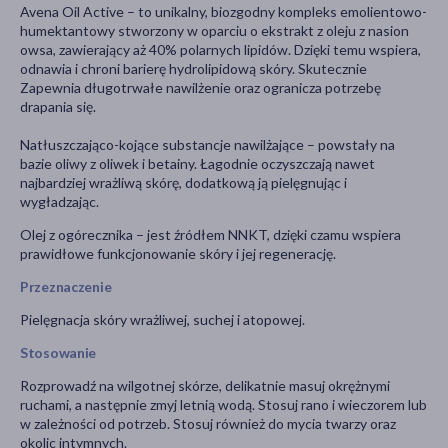
Avena Oil Active – to unikalny, biozgodny kompleks emolientowo-
humektantowy stworzony w oparciu o ekstrakt z oleju z nasion
owsa, zawierający aż 40% polarnych lipidów. Dzięki temu wspiera,
odnawia i chroni barierę hydrolipidową skóry. Skutecznie
Zapewnia długotrwałe nawilżenie oraz ogranicza potrzebę
drapania się.
Natłuszczająco-kojące substancje nawilżające – powstały na
bazie oliwy z oliwek i betainy. Łagodnie oczyszczają nawet
najbardziej wrażliwą skórę, dodatkową ją pielęgnując i
wygładzając.
Olej z ogórecznika – jest źródłem NNKT, dzięki czamu wspiera
prawidłowe funkcjonowanie skóry i jej regenerację.
Przeznaczenie
Pielęgnacja skóry wrażliwej, suchej i atopowej.
Stosowanie
Rozprowadź na wilgotnej skórze, delikatnie masuj okrężnymi
ruchami, a następnie zmyj letnią wodą. Stosuj rano i wieczorem lub
w zależności od potrzeb. Stosuj również do mycia twarzy oraz
okolic intymnych.