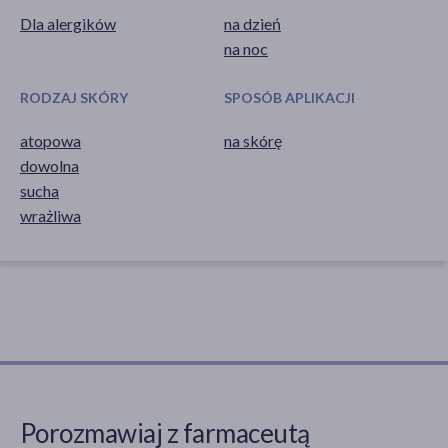
Dla alergików
na dzień
na noc
RODZAJ SKÓRY
SPOSÓB APLIKACJI
atopowa
na skórę
dowolna
sucha
wrażliwa
Porozmawiaj z farmaceutą