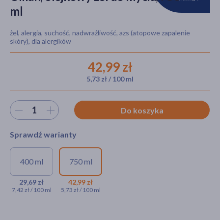
ml
żel, alergia, suchość, nadwrażliwość, azs (atopowe zapalenie
akijażu
skóry), dla alergików
42,99 zł
5,73 zł / 100 ml
Hit
Wybierz ilość
Do koszyka
Sprawdź warianty
400 ml
750 ml
Oillan, olejkowy żel do mycia,
Oillan, olejkowy żel do
400 ml
mycia, 750 ml
29,69 zł
42,99 zł
7,42 zł / 100 ml
5,73 zł / 100 ml
29,69 zł
42,99 zł