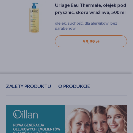
Uriage Eau Thermale, olejek pod
Oillan, nawilżająca pianka do
prysznic, skóra wrażliwa, 500 ml
mycia 3w1, 200 ml
olejek, suchość, dla alergików, bez
pianka, suchość, nadwrażliwość, azs
parabenów
(atopowe zapalenie skóry), dla
alergików, dla niemowląt,
hipoalergiczna, pianka z owsem
59,99 zł
24,79 zł
ZALETY PRODUKTU
O PRODUKCIE