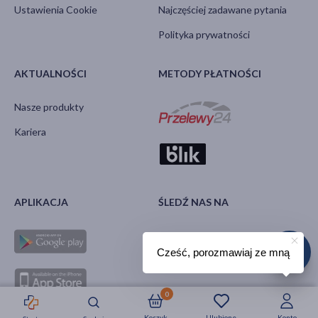
Ustawienia Cookie
Najczęściej zadawane pytania
Polityka prywatności
AKTUALNOŚCI
METODY PŁATNOŚCI
Nasze produkty
Kariera
APLIKACJA
ŚLEDŹ NAS NA
Cześć, porozmawiaj ze mną
0
Koszyk
Ulubione
Konto