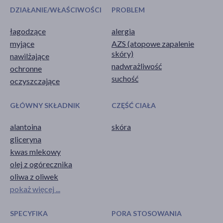
DZIAŁANIE/WŁAŚCIWOŚCI
PROBLEM
łagodzące
alergia
myjące
AZS (atopowe zapalenie
skóry)
nawilżające
nadwrażliwość
ochronne
suchość
oczyszczające
GŁÓWNY SKŁADNIK
CZĘŚĆ CIAŁA
alantoina
skóra
gliceryna
kwas mlekowy
olej z ogórecznika
oliwa z oliwek
pokaż więcej ...
SPECYFIKA
PORA STOSOWANIA