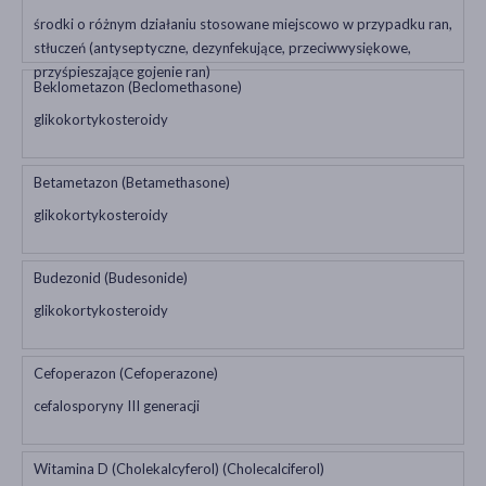
środki o różnym działaniu stosowane miejscowo w przypadku ran,
stłuczeń (antyseptyczne, dezynfekujące, przeciwwysiękowe,
przyśpieszające gojenie ran)
Beklometazon (Beclomethasone)
glikokortykosteroidy
Betametazon (Betamethasone)
glikokortykosteroidy
Budezonid (Budesonide)
glikokortykosteroidy
Cefoperazon (Cefoperazone)
cefalosporyny III generacji
Witamina D (Cholekalcyferol) (Cholecalciferol)