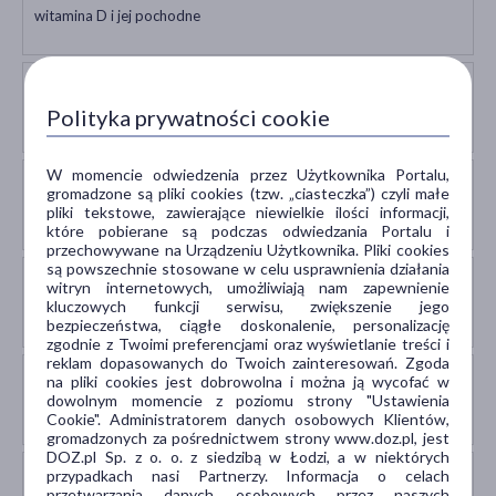
witamina D i jej pochodne
Deksametazon (Dexamethasone)
glikokortykosteroidy
Polityka prywatności cookie
W momencie odwiedzenia przez Użytkownika Portalu,
Fenylobutazon (Phenylbutazone)
gromadzone są pliki cookies (tzw. „ciasteczka”) czyli małe
NLPZ hamujące nieswoiście COX-1 i COX-2 oraz paracetamol
pliki tekstowe, zawierające niewielkie ilości informacji,
które pobierane są podczas odwiedzania Portalu i
przechowywane na Urządzeniu Użytkownika. Pliki cookies
są powszechnie stosowane w celu usprawnienia działania
Fludrokortyzon (Fludrocortisone)
witryn internetowych, umożliwiają nam zapewnienie
kluczowych funkcji serwisu, zwiększenie jego
mineralokortykosteroidy
bezpieczeństwa, ciągłe doskonalenie, personalizację
zgodnie z Twoimi preferencjami oraz wyświetlanie treści i
reklam dopasowanych do Twoich zainteresowań. Zgoda
Flumetazon (Flumethasone)
na pliki cookies jest dobrowolna i można ją wycofać w
dowolnym momencie z poziomu strony "Ustawienia
glikokortykosteroidy
Cookie". Administratorem danych osobowych Klientów,
gromadzonych za pośrednictwem strony www.doz.pl, jest
DOZ.pl Sp. z o. o. z siedzibą w Łodzi, a w niektórych
Flutikazon (Fluticasone)
przypadkach nasi Partnerzy. Informacja o celach
przetwarzania danych osobowych przez naszych