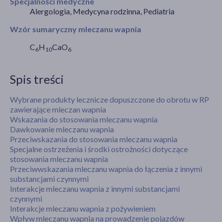
Specjalności medyczne
Alergologia, Medycyna rodzinna, Pediatria
Wzór sumaryczny mleczanu wapnia
C
H
CaO
6
10
6
Spis treści
Wybrane produkty lecznicze dopuszczone do obrotu w RP
zawierające mleczan wapnia
Wskazania do stosowania mleczanu wapnia
Dawkowanie mleczanu wapnia
Przeciwskazania do stosowania mleczanu wapnia
Specjalne ostrzeżenia i środki ostrożności dotyczące
stosowania mleczanu wapnia
Przeciwwskazania mleczanu wapnia do łączenia z innymi
substancjami czynnymi
Interakcje mleczanu wapnia z innymi substancjami
czynnymi
Interakcje mleczanu wapnia z pożywieniem
Wpływ mleczanu wapnia na prowadzenie pojazdów