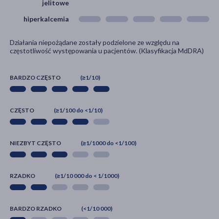
jelitowe
hiperkalcemia
Działania niepożądane zostały podzielone ze względu na
częstotliwość występowania u pacjentów. (Klasyfikacja MdDRA)
BARDZO CZĘSTO
(≥1/10)
CZĘSTO
(≥1/100 do <1/10)
NIEZBYT CZĘSTO
(≥1/1000 do <1/100)
RZADKO
(≥1/10 000 do < 1/1000)
BARDZO RZADKO
(<1/10 000)