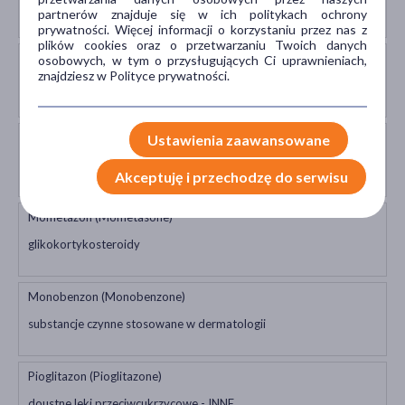
glikokortykosteroidy
partnerów znajduje się w ich politykach ochrony
prywatności. Więcej informacji o korzystaniu przez nas z
plików cookies oraz o przetwarzaniu Twoich danych
Hydrokortyzon (Hydrocortisone)
osobowych, w tym o przysługujących Ci uprawnieniach,
znajdziesz w Polityce prywatności.
glikokortykosteroidy
Izoniazyd (Isoniazid)
Ustawienia zaawansowane
substancje stosowane w leczeniu gruźlicy
Akceptuję i przechodzę do serwisu
Mometazon (Mometasone)
glikokortykosteroidy
Monobenzon (Monobenzone)
substancje czynne stosowane w dermatologii
Pioglitazon (Pioglitazone)
doustne leki przeciwcukrzycowe - INNE