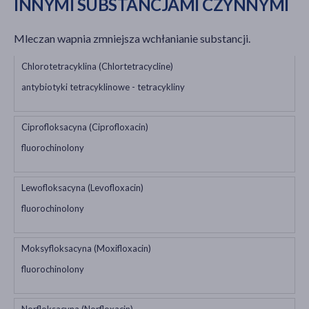
INNYMI SUBSTANCJAMI CZYNNYMI
Mleczan wapnia zmniejsza wchłanianie substancji.
Chlorotetracyklina (Chlortetracycline)
antybiotyki tetracyklinowe - tetracykliny
Ciprofloksacyna (Ciprofloxacin)
fluorochinolony
Lewofloksacyna (Levofloxacin)
fluorochinolony
Moksyfloksacyna (Moxifloxacin)
fluorochinolony
Norfloksacyna (Norfloxacin)