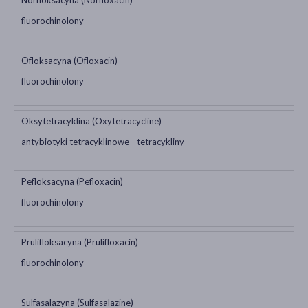
fluorochinolony
Ofloksacyna (Ofloxacin)
fluorochinolony
Oksytetracyklina (Oxytetracycline)
antybiotyki tetracyklinowe - tetracykliny
Pefloksacyna (Pefloxacin)
fluorochinolony
Prulifloksacyna (Prulifloxacin)
fluorochinolony
Sulfasalazyna (Sulfasalazine)