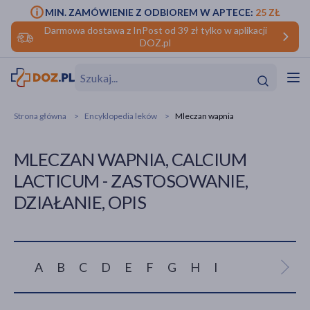
MIN. ZAMÓWIENIE Z ODBIOREM W APTECE:
25 ZŁ
Darmowa dostawa z InPost od 39 zł tylko w aplikacji
DOZ.pl
w
Hit
Hit
Strona główna
Encyklopedia leków
Mleczan wapnia
ofory
MLECZAN WAPNIA, CALCIUM
do makijażu
dzieci
ść
Hit
Hit
LACTICUM - ZASTOSOWANIE,
DZIAŁANIE, OPIS
ące
rmową
kijażu
ść
Hit
A
B
C
D
E
F
G
H
I
J
K
L
M
w
Hit
Hit
ść
Hit