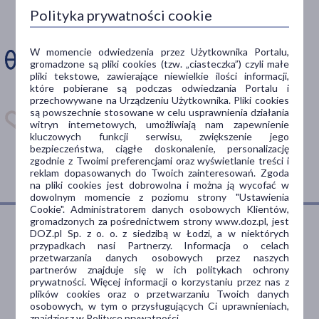
Polityka prywatności cookie
ominąć dawkę
leku?
W momencie odwiedzenia przez Użytkownika Portalu,
gromadzone są pliki cookies (tzw. „ciasteczka”) czyli małe
Zainstaluj aplikację. Stwórz
pliki tekstowe, zawierające niewielkie ilości informacji,
apteczkę. Przypomnimy Ci
które pobierane są podczas odwiedzania Portalu i
kiedy wziąć lek.
przechowywane na Urządzeniu Użytkownika. Pliki cookies
są powszechnie stosowane w celu usprawnienia działania
witryn internetowych, umożliwiają nam zapewnienie
Dostępna w
kluczowych funkcji serwisu, zwiększenie jego
bezpieczeństwa, ciągłe doskonalenie, personalizację
zgodnie z Twoimi preferencjami oraz wyświetlanie treści i
reklam dopasowanych do Twoich zainteresowań. Zgoda
na pliki cookies jest dobrowolna i można ją wycofać w
dowolnym momencie z poziomu strony "Ustawienia
Cookie". Administratorem danych osobowych Klientów,
gromadzonych za pośrednictwem strony www.doz.pl, jest
DOZ.pl Sp. z o. o. z siedzibą w Łodzi, a w niektórych
przypadkach nasi Partnerzy. Informacja o celach
Dlaczego DOZ.pl
przetwarzania danych osobowych przez naszych
partnerów znajduje się w ich politykach ochrony
prywatności. Więcej informacji o korzystaniu przez nas z
plików cookies oraz o przetwarzaniu Twoich danych
osobowych, w tym o przysługujących Ci uprawnieniach,
Niższe koszta leczenia
znajdziesz w Polityce prywatności.