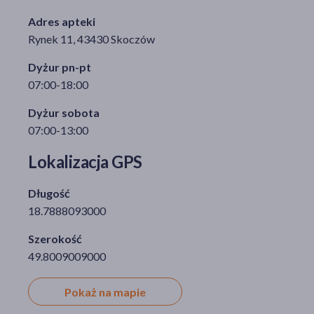
Adres apteki
Rynek 11, 43430 Skoczów
akijażu
Dyżur pn-pt
07:00-18:00
Dyżur sobota
Hit
07:00-13:00
Lokalizacja GPS
Długość
18.7888093000
Szerokość
49.8009009000
Pokaż na mapie