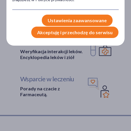
Darmowa dostawa do Apteki
Bezpłatna Infolinia dla
Pacjentów.
Ustawienia zaawansowane
Akceptuję i przechodzę do serwisu
Bezpieczeństwo
Weryfikacja interakcji leków.
Encyklopedia leków i ziół
Wsparcie w leczeniu
Porady na czacie z
Farmaceutą.