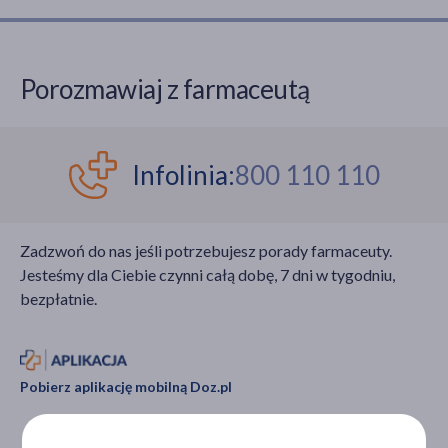
Porozmawiaj z farmaceutą
Infolinia:
800 110 110
Zadzwoń do nas jeśli potrzebujesz porady farmaceuty.
Jesteśmy dla Ciebie czynni całą dobę, 7 dni w tygodniu,
bezpłatnie.
Pobierz aplikację mobilną Doz.pl
Zdarza Ci się