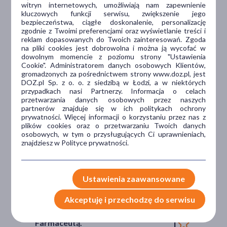
witryn internetowych, umożliwiają nam zapewnienie
Dlaczego DOZ.pl
kluczowych funkcji serwisu, zwiększenie jego
bezpieczeństwa, ciągłe doskonalenie, personalizację
zgodnie z Twoimi preferencjami oraz wyświetlanie treści i
reklam dopasowanych do Twoich zainteresowań. Zgoda
na pliki cookies jest dobrowolna i można ją wycofać w
Niższe koszta leczenia
dowolnym momencie z poziomu strony "Ustawienia
Cookie". Administratorem danych osobowych Klientów,
Darmowa dostawa do Apteki
gromadzonych za pośrednictwem strony www.doz.pl, jest
DOZ.pl Sp. z o. o. z siedzibą w Łodzi, a w niektórych
Bezpłatna Infolinia dla
przypadkach nasi Partnerzy. Informacja o celach
Pacjentów.
przetwarzania danych osobowych przez naszych
partnerów znajduje się w ich politykach ochrony
prywatności. Więcej informacji o korzystaniu przez nas z
plików cookies oraz o przetwarzaniu Twoich danych
Bezpieczeństwo
osobowych, w tym o przysługujących Ci uprawnieniach,
znajdziesz w Polityce prywatności.
Weryfikacja interakcji leków.
Encyklopedia leków i ziół
Ustawienia zaawansowane
Wsparcie w leczeniu
Akceptuję i przechodzę do serwisu
Porady na czacie z
Farmaceutą.