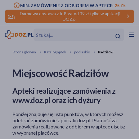
MIN. ZAMÓWIENIE Z ODBIOREM W APTECE:
25 ZŁ
Darmowa dostawa z InPost od 39 zł tylko w aplikacji
DOZ.pl
w
Hit
Hit
Strona główna
Katalog aptek
podlaskie
Radziłów
ofory
Miejscowość Radziłów
do makijażu
dzieci
ść
Hit
Hit
Apteki realizujące zamówienia z
ące
rmową
kijażu
www.doz.pl oraz ich dyżury
ść
Hit
Poniżej znajduje się lista punktów, w których możesz
w
odebrać zamówienie z portalu doz.pl. Płatność za
Hit
Hit
zamówienia realizowane z odbiorem w aptece uiścisz
w wybranej placówce.
ść
Hit