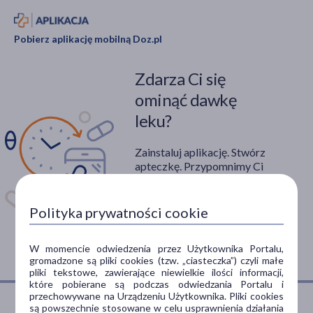
Pobierz aplikację mobilną Doz.pl
Zdarza Ci się
ominąć dawkę
leku?
Zainstaluj aplikację. Stwórz
apteczkę. Przypomnimy Ci
kiedy wziąć lek.
Dostępna w
Polityka prywatności cookie
W momencie odwiedzenia przez Użytkownika Portalu,
gromadzone są pliki cookies (tzw. „ciasteczka”) czyli małe
pliki tekstowe, zawierające niewielkie ilości informacji,
które pobierane są podczas odwiedzania Portalu i
przechowywane na Urządzeniu Użytkownika. Pliki cookies
są powszechnie stosowane w celu usprawnienia działania