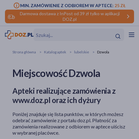
MIN. ZAMÓWIENIE Z ODBIOREM W APTECE:
25 ZŁ
Darmowa dostawa z InPost od 39 zł tylko w aplikacji
DOZ.pl
w
Hit
Hit
Strona główna
Katalog aptek
lubelskie
Dzwola
ofory
Miejscowość Dzwola
do makijażu
dzieci
ść
Hit
Hit
Apteki realizujące zamówienia z
ące
rmową
kijażu
www.doz.pl oraz ich dyżury
ść
Hit
Poniżej znajduje się lista punktów, w których możesz
w
odebrać zamówienie z portalu doz.pl. Płatność za
Hit
Hit
zamówienia realizowane z odbiorem w aptece uiścisz
w wybranej placówce.
ść
Hit