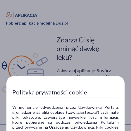
Pobierz aplikację mobilną Doz.pl
Zdarza Ci się
ominąć dawkę
leku?
Zainstaluj aplikację. Stwórz
apteczkę. Przypomnimy Ci
kiedy wziąć lek.
Polityka prywatności cookie
Dostępna w
W momencie odwiedzenia przez Użytkownika Portalu,
gromadzone są pliki cookies (tzw. „ciasteczka”) czyli małe
pliki tekstowe, zawierające niewielkie ilości informacji,
które pobierane są podczas odwiedzania Portalu i
przechowywane na Urządzeniu Użytkownika. Pliki cookies