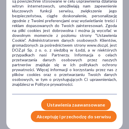
są powszechnie stosowane w celu usprawnienia działania
witryn internetowych, umożliwiają nam zapewnienie
kluczowych funkcji serwisu, zwiększenie jego
Dlaczego DOZ.pl
bezpieczeństwa, ciągłe doskonalenie, personalizację
zgodnie z Twoimi preferencjami oraz wyświetlanie treści i
reklam dopasowanych do Twoich zainteresowań. Zgoda
na pliki cookies jest dobrowolna i można ją wycofać w
dowolnym momencie z poziomu strony "Ustawienia
Niższe koszta leczenia
Cookie". Administratorem danych osobowych Klientów,
gromadzonych za pośrednictwem strony www.doz.pl, jest
Darmowa dostawa do Apteki
DOZ.pl Sp. z o. o. z siedzibą w Łodzi, a w niektórych
Bezpłatna Infolinia dla
przypadkach nasi Partnerzy. Informacja o celach
przetwarzania danych osobowych przez naszych
Pacjentów.
partnerów znajduje się w ich politykach ochrony
prywatności. Więcej informacji o korzystaniu przez nas z
plików cookies oraz o przetwarzaniu Twoich danych
osobowych, w tym o przysługujących Ci uprawnieniach,
Bezpieczeństwo
znajdziesz w Polityce prywatności.
Weryfikacja interakcji leków.
Encyklopedia leków i ziół
Ustawienia zaawansowane
Akceptuję i przechodzę do serwisu
Wsparcie w leczeniu
Porady na czacie z