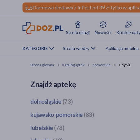
Darmowa dostawa z InPost od 39 zł tylko w aplika
Strefa okazji
Nowości
Krótkie dat
KATEGORIE
Strefa wiedzy
Aplikacja mobilna
Strona główna
Katalog aptek
pomorskie
Gdynia
Znajdź aptekę
dolnośląskie
(73)
Bogatynia
(1)
kujawsko-pomorskie
(83)
Dzierżoniów
(1)
Bobrowo
(1)
lubelskie
(78)
Głogów
(3)
Brodnica
(4)
Jawor
(1)
Bełżyce
(2)