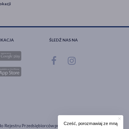
okazji
IKACJA
ŚLEDŹ NAS NA
Cześć, porozmawiaj ze mną
ana do Rejestru Przedsiębiorców prowadzonego przez Sąd