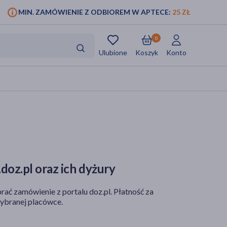
MIN. ZAMÓWIENIE Z ODBIOREM W APTECE:
25 ZŁ
0
Ulubione
Koszyk
Konto
doz.pl oraz ich dyżury
rać zamówienie z portalu doz.pl. Płatność za
ybranej placówce.