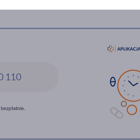
Władysława IV 50, Gdynia
0 110
 bezpłatnie.