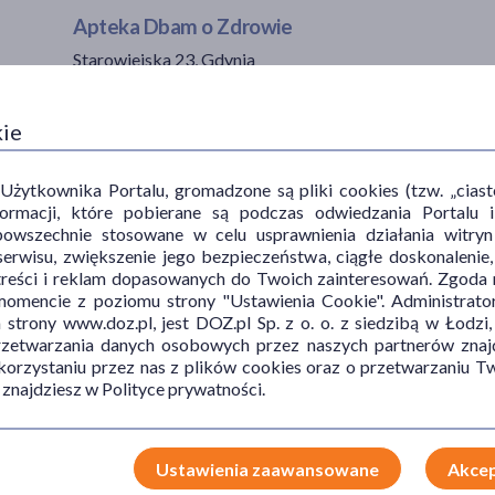
Apteka Dbam o Zdrowie
Starowiejska 23, Gdynia
DOZ Apteka Dbam o Zdrowie
kie
Świętojańska 122, Gdynia
ytkownika Portalu, gromadzone są pliki cookies (tzw. „ciastec
Apteka Dbam o Zdrowie
informacji, które pobierane są podczas odwiedzania Portal
powszechnie stosowane w celu usprawnienia działania witryn
Świętojańska 5/7, Gdynia
erwisu, zwiększenie jego bezpieczeństwa, ciągłe doskonalenie
treści i reklam dopasowanych do Twoich zainteresowań. Zgoda n
DOZ Apteka dbam o zdrowie MEDICA FARM
mencie z poziomu strony "Ustawienia Cookie". Administrat
trony www.doz.pl, jest DOZ.pl Sp. z o. o. z siedzibą w Łodzi,
Wiczlińska 54, Gdynia
przetwarzania danych osobowych przez naszych partnerów znajd
 korzystaniu przez nas z plików cookies oraz o przetwarzaniu
 znajdziesz w Polityce prywatności.
Apteka Dbam o Zdrowie
Wójta Radtkego 49/51, Gdynia
Ustawienia zaawansowane
Akcep
DOZ Apteka. Dbam o Zdrowie. Władysława IV