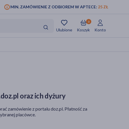
MIN. ZAMÓWIENIE Z ODBIOREM W APTECE:
25 ZŁ
0
Ulubione
Koszyk
Konto
doz.pl oraz ich dyżury
rać zamówienie z portalu doz.pl. Płatność za
ybranej placówce.