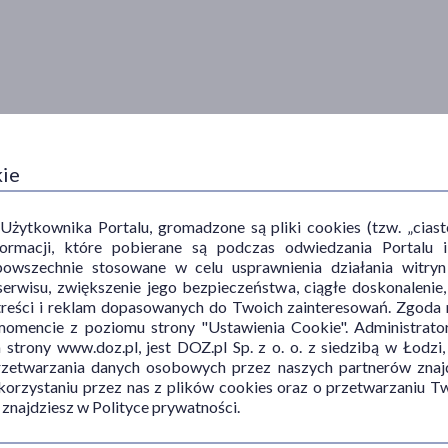
kie
ytkownika Portalu, gromadzone są pliki cookies (tzw. „ciastec
informacji, które pobierane są podczas odwiedzania Portal
powszechnie stosowane w celu usprawnienia działania witryn
erwisu, zwiększenie jego bezpieczeństwa, ciągłe doskonalenie
treści i reklam dopasowanych do Twoich zainteresowań. Zgoda n
mencie z poziomu strony "Ustawienia Cookie". Administrat
trony www.doz.pl, jest DOZ.pl Sp. z o. o. z siedzibą w Łodzi,
przetwarzania danych osobowych przez naszych partnerów znajd
 korzystaniu przez nas z plików cookies oraz o przetwarzaniu
 znajdziesz w Polityce prywatności.