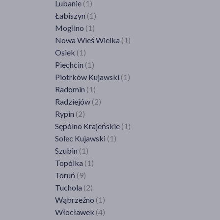
Lubanie
(1)
Wrocław
(26)
Łabiszyn
(1)
Zagrodno
(1)
Mogilno
(1)
Zgorzelec
(1)
Nowa Wieś Wielka
(1)
Złotoryja
(1)
Osiek
(1)
Żórawina
(1)
Piechcin
(1)
Piotrków Kujawski
(1)
Radomin
(1)
Radziejów
(2)
Rypin
(2)
Sępólno Krajeńskie
(1)
Solec Kujawski
(1)
Szubin
(1)
Topólka
(1)
Toruń
(9)
Tuchola
(2)
Wąbrzeźno
(1)
Włocławek
(4)