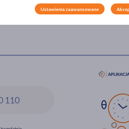
Ustawienia zaawansowane
Akcep
0 110
 bezpłatnie.