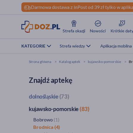
Darmowa dostawa z InPost od 39 zł tylko w aplika
Strefa okazji
Nowości
Krótkie dat
KATEGORIE
Strefa wiedzy
Aplikacja mobilna
Strona główna
Katalog aptek
kujawsko-pomorskie
Br
Znajdź aptekę
dolnośląskie
(73)
Bogatynia
(1)
kujawsko-pomorskie
(83)
Dzierżoniów
(1)
Bobrowo
(1)
Głogów
(3)
Brodnica
(4)
Jawor
(1)