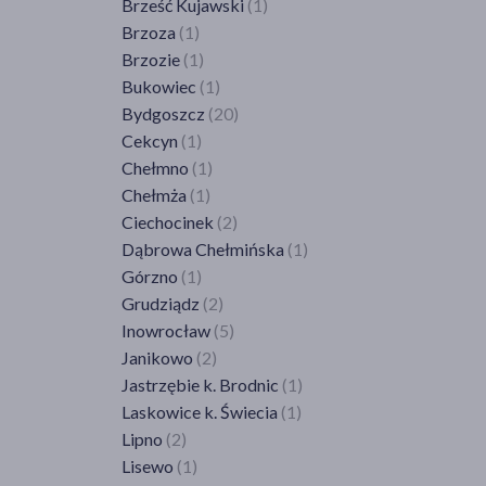
Brześć Kujawski
(1)
Jelenia Góra
(1)
Brzoza
(1)
Kiełczów
(1)
Brzozie
(1)
Kłodzko
(1)
Bukowiec
(1)
Legnica
(5)
Bydgoszcz
(20)
Lubań
(2)
Cekcyn
(1)
Lubin
(4)
Chełmno
(1)
Milicz
(2)
Chełmża
(1)
Mirków
(2)
Ciechocinek
(2)
Nowa Ruda
(1)
Dąbrowa Chełmińska
(1)
Oleśnica
(2)
Górzno
(1)
Polkowice
(2)
Grudziądz
(2)
Szczawno-Zdrój
(1)
Inowrocław
(5)
Środa Śląska
(1)
Janikowo
(2)
Świdnica
(2)
Jastrzębie k. Brodnic
(1)
Świętoszów
(1)
Laskowice k. Świecia
(1)
Trzebnica
(1)
Lipno
(2)
Wałbrzych
(7)
Lisewo
(1)
Wołów
(1)