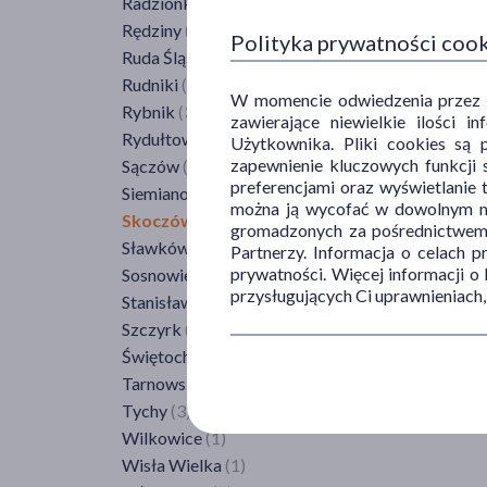
Radzionków
(1)
Teresin
(1)
Rędziny
(1)
Polityka prywatności coo
Warka
(1)
Ruda Śląska
(3)
Warszawa
(59)
Rudniki
(1)
W momencie odwiedzenia przez Uż
Węgrów
(1)
Rybnik
(3)
zawierające niewielkie ilości 
Wilga
(1)
Rydułtowy
(1)
Użytkownika. Pliki cookies są 
Wyszogród
(1)
zapewnienie kluczowych funkcji s
Sączów
(1)
Ząbki
(1)
preferencjami oraz wyświetlanie 
Siemianowice Śląskie
(2)
można ją wycofać w dowolnym mo
Żuromin
(2)
Skoczów
(1)
gromadzonych za pośrednictwem s
Żyrardów
(1)
Sławków
(1)
Partnerzy. Informacja o celach 
prywatności. Więcej informacji o
Sosnowiec
(2)
przysługujących Ci uprawnieniach,
Stanisławów
(1)
Szczyrk
(1)
Świętochłowice
(1)
Tarnowskie Góry
(2)
Tychy
(3)
Wilkowice
(1)
Wisła Wielka
(1)