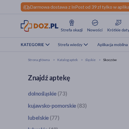
Darmowa dostawa z InPost od 39 zł tylko w aplika
Strefa okazji
Nowości
Krótkie dat
KATEGORIE
Strefa wiedzy
Aplikacja mobilna
Strona główna
Katalog aptek
śląskie
Skoczów
Znajdź aptekę
dolnośląskie
(73)
Bogatynia
(1)
kujawsko-pomorskie
(83)
Dzierżoniów
(1)
Bobrowo
(1)
lubelskie
(77)
Głogów
(3)
Brodnica
(4)
Jawor
(1)
Bełżyce
(2)