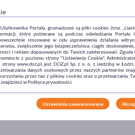
kie
ytkownika Portalu, gromadzone są pliki cookies (tzw. „ciastec
informacji, które pobierane są podczas odwiedzania Portal
powszechnie stosowane w celu usprawnienia działania witryn
erwisu, zwiększenie jego bezpieczeństwa, ciągłe doskonalenie
treści i reklam dopasowanych do Twoich zainteresowań. Zgoda n
mencie z poziomu strony "Ustawienia Cookie". Administrat
trony www.doz.pl, jest DOZ.pl Sp. z o. o. z siedzibą w Łodzi,
przetwarzania danych osobowych przez naszych partnerów znajd
 korzystaniu przez nas z plików cookies oraz o przetwarzaniu
 znajdziesz w Polityce prywatności.
Ustawienia zaawansowane
Akcep