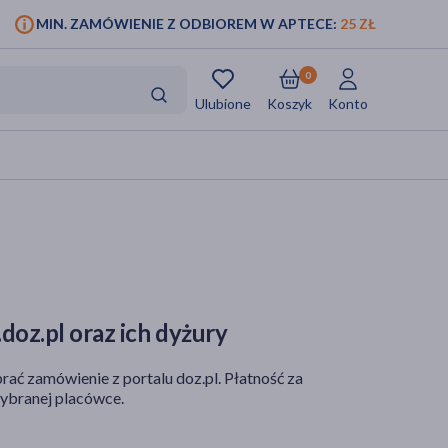
MIN. ZAMÓWIENIE Z ODBIOREM W APTECE:
25 ZŁ
0
Ulubione
Koszyk
Konto
doz.pl oraz ich dyżury
rać zamówienie z portalu doz.pl. Płatność za
ybranej placówce.