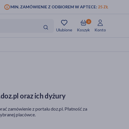
MIN. ZAMÓWIENIE Z ODBIOREM W APTECE:
25 ZŁ
0
Ulubione
Koszyk
Konto
doz.pl oraz ich dyżury
rać zamówienie z portalu doz.pl. Płatność za
ybranej placówce.