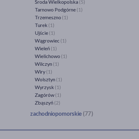
Włodowice
(1)
Środa Wielkopolska
(5)
Wodzisław Śląski
(1)
Tarnowo Podgórne
(1)
Zabrze
(10)
Trzemeszno
(1)
Zawiercie
(5)
Turek
(1)
Zebrzydowice
(1)
Ujście
(1)
Żory
(2)
Wągrowiec
(1)
Żywiec
(3)
Wieleń
(1)
Wielichowo
(1)
Wilczyn
(1)
Wiry
(1)
Wolsztyn
(1)
Wyrzysk
(1)
Zagórów
(1)
Zbąszyń
(2)
zachodniopomorskie
(77)
Banie
(1)
Barlinek
(2)