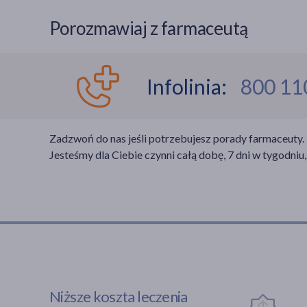
Czaplinek
(1)
Dobra
(1)
Porozmawiaj z farmaceutą
Dobrzany
(1)
Drawsko Pomorskie
(1)
Golczewo
(2)
Infolinia:
800 11
Goleniów
(4)
Gryfino
(3)
Ińsko
(1)
Zadzwoń do nas jeśli potrzebujesz porady farmaceuty.
Kamień Pomorski
(2)
Jesteśmy dla Ciebie czynni całą dobę, 7 dni w tygodniu,
Kobylanka
(1)
Kołobrzeg
(3)
Koszalin
(5)
Lipiany
(1)
Łobez
(1)
Marianowo
(1)
Maszewo
(1)
Międzyzdroje
(1)
Niższe koszta leczenia
Niechorze
(1)