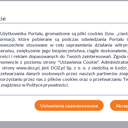
kie
ytkownika Portalu, gromadzone są pliki cookies (tzw. „ciastec
informacji, które pobierane są podczas odwiedzania Portal
powszechnie stosowane w celu usprawnienia działania witryn
erwisu, zwiększenie jego bezpieczeństwa, ciągłe doskonalenie
treści i reklam dopasowanych do Twoich zainteresowań. Zgoda n
mencie z poziomu strony "Ustawienia Cookie". Administrat
trony www.doz.pl, jest DOZ.pl Sp. z o. o. z siedzibą w Łodzi,
przetwarzania danych osobowych przez naszych partnerów znajd
 korzystaniu przez nas z plików cookies oraz o przetwarzaniu
 znajdziesz w Polityce prywatności.
Ustawienia zaawansowane
Akcep