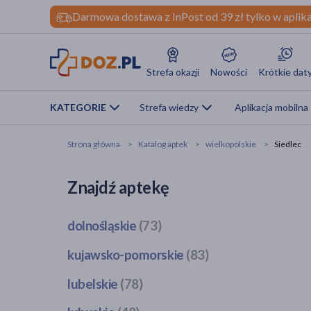
Darmowa dostawa z InPost od 39 zł tylko w aplika
Strefa okazji
Nowości
Krótkie dat
KATEGORIE
Strefa wiedzy
Aplikacja mobilna
Strona główna
Katalog aptek
wielkopolskie
Siedlec
Znajdź aptekę
dolnośląskie
(73)
Bogatynia
(1)
kujawsko-pomorskie
(83)
Dzierżoniów
(1)
Bobrowo
(1)
lubelskie
(78)
Głogów
(3)
Brodnica
(4)
Jawor
(1)
Bełżyce
(2)