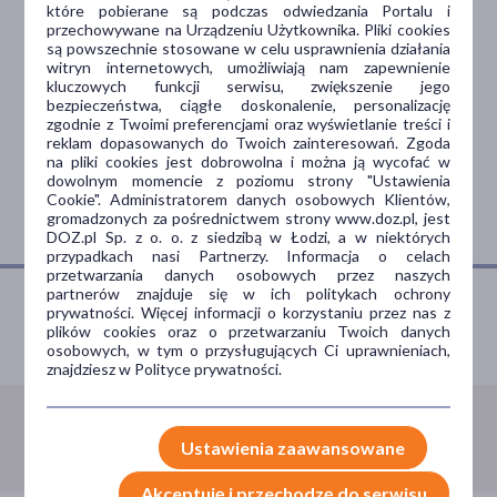
Wałowa 27, Gdańsk
które pobierane są podczas odwiedzania Portalu i
przechowywane na Urządzeniu Użytkownika. Pliki cookies
są powszechnie stosowane w celu usprawnienia działania
Apteka Dbam o Zdrowie
witryn internetowych, umożliwiają nam zapewnienie
kluczowych funkcji serwisu, zwiększenie jego
Żwirki i Wigury 12 lok. 16, Gdańsk
bezpieczeństwa, ciągłe doskonalenie, personalizację
zgodnie z Twoimi preferencjami oraz wyświetlanie treści i
reklam dopasowanych do Twoich zainteresowań. Zgoda
Apteka Dbam o Zdrowie
na pliki cookies jest dobrowolna i można ją wycofać w
dowolnym momencie z poziomu strony "Ustawienia
Żwirki i Wigury 6/1, Gdańsk
Cookie". Administratorem danych osobowych Klientów,
gromadzonych za pośrednictwem strony www.doz.pl, jest
DOZ.pl Sp. z o. o. z siedzibą w Łodzi, a w niektórych
przypadkach nasi Partnerzy. Informacja o celach
przetwarzania danych osobowych przez naszych
partnerów znajduje się w ich politykach ochrony
prywatności. Więcej informacji o korzystaniu przez nas z
plików cookies oraz o przetwarzaniu Twoich danych
Porozmawiaj z farmaceutą
osobowych, w tym o przysługujących Ci uprawnieniach,
znajdziesz w Polityce prywatności.
Infolinia:
800 110 110
Ustawienia zaawansowane
Akceptuję i przechodzę do serwisu