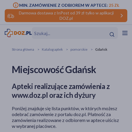
MIN. ZAMÓWIENIE Z ODBIOREM W APTECE:
25 ZŁ
Darmowa dostawa z InPost od 39 zł tylko w aplikacji
DOZ.pl
w
Hit
Hit
Strona główna
Katalog aptek
pomorskie
Gdańsk
ofory
Miejscowość Gdańsk
do makijażu
dzieci
ść
Hit
Hit
Apteki realizujące zamówienia z
ące
rmową
kijażu
www.doz.pl oraz ich dyżury
ść
Hit
Poniżej znajduje się lista punktów, w których możesz
w
odebrać zamówienie z portalu doz.pl. Płatność za
Hit
Hit
zamówienia realizowane z odbiorem w aptece uiścisz
w wybranej placówce.
ść
Hit