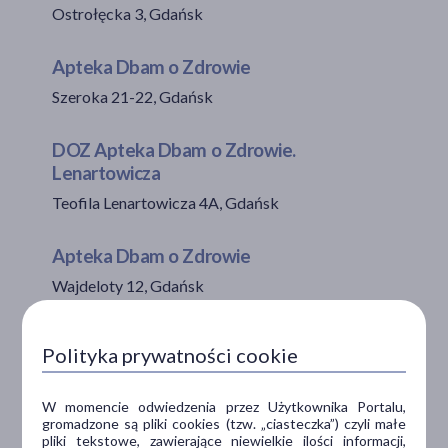
Ostrołęcka 3, Gdańsk
Apteka Dbam o Zdrowie
Szeroka 21-22, Gdańsk
DOZ Apteka Dbam o Zdrowie.
Lenartowicza
Teofila Lenartowicza 4A, Gdańsk
Apteka Dbam o Zdrowie
Wajdeloty 12, Gdańsk
Apteka Dbam o Zdrowie
Polityka prywatności cookie
Wawelska 23/3c, Gdańsk
W momencie odwiedzenia przez Użytkownika Portalu,
Apteka Dbam o Zdrowie
gromadzone są pliki cookies (tzw. „ciasteczka”) czyli małe
pliki tekstowe, zawierające niewielkie ilości informacji,