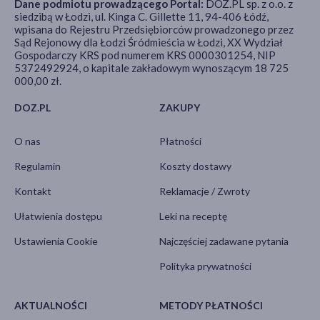
Dane podmiotu prowadzącego Portal:
DOZ.PL sp. z o.o. z
siedzibą w Łodzi, ul. Kinga C. Gillette 11, 94-406 Łódź,
wpisana do Rejestru Przedsiębiorców prowadzonego przez
Sąd Rejonowy dla Łodzi Śródmieścia w Łodzi, XX Wydział
Gospodarczy KRS pod numerem KRS 0000301254, NIP
5372492924, o kapitale zakładowym wynoszącym 18 725
000,00 zł.
DOZ.PL
ZAKUPY
O nas
Płatności
Regulamin
Koszty dostawy
Kontakt
Reklamacje / Zwroty
Ułatwienia dostępu
Leki na receptę
Ustawienia Cookie
Najczęściej zadawane pytania
Polityka prywatności
AKTUALNOŚCI
METODY PŁATNOŚCI