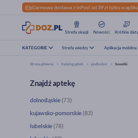
Darmowa dostawa z InPost od 39 zł tylko w aplika
Strefa okazji
Nowości
Krótkie dat
KATEGORIE
Strefa wiedzy
Aplikacja mobilna
Strona główna
Katalog aptek
podlaskie
Suwałki
Znajdź aptekę
dolnośląskie
(73)
Bogatynia
(1)
kujawsko-pomorskie
(83)
Dzierżoniów
(1)
Bobrowo
(1)
lubelskie
(78)
Głogów
(3)
Brodnica
(4)
Jawor
(1)
Bełżyce
(2)