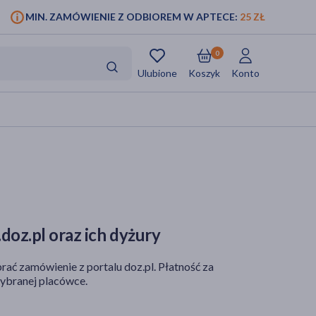
MIN. ZAMÓWIENIE Z ODBIOREM W APTECE:
25 ZŁ
0
Ulubione
Koszyk
Konto
doz.pl oraz ich dyżury
rać zamówienie z portalu doz.pl. Płatność za
ybranej placówce.