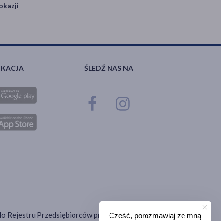
okazji
IKACJA
ŚLEDŹ NAS NA
ana do Rejestru Przedsiębiorców prowadzonego przez Sąd
Cześć, porozmawiaj ze mną