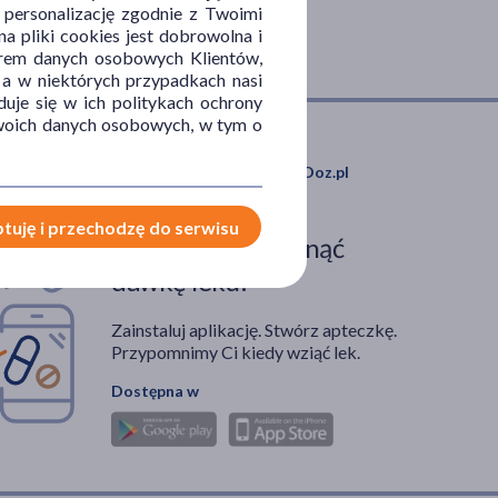
, personalizację zgodnie z Twoimi
a pliki cookies jest dobrowolna i
orem danych osobowych Klientów,
 a w niektórych przypadkach nasi
uje się w ich politykach ochrony
 Twoich danych osobowych, w tym o
Pobierz aplikację mobilną Doz.pl
tuję i przechodzę do serwisu
Zdarza Ci się ominąć
dawkę leku?
Zainstaluj aplikację. Stwórz apteczkę.
Przypomnimy Ci kiedy wziąć lek.
Dostępna w