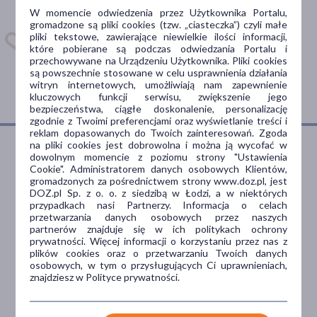
apteczkę. Przypomnimy Ci
W momencie odwiedzenia przez Użytkownika Portalu,
kiedy wziąć lek.
gromadzone są pliki cookies (tzw. „ciasteczka”) czyli małe
pliki tekstowe, zawierające niewielkie ilości informacji,
Dostępna w
które pobierane są podczas odwiedzania Portalu i
przechowywane na Urządzeniu Użytkownika. Pliki cookies
są powszechnie stosowane w celu usprawnienia działania
witryn internetowych, umożliwiają nam zapewnienie
kluczowych funkcji serwisu, zwiększenie jego
bezpieczeństwa, ciągłe doskonalenie, personalizację
zgodnie z Twoimi preferencjami oraz wyświetlanie treści i
reklam dopasowanych do Twoich zainteresowań. Zgoda
na pliki cookies jest dobrowolna i można ją wycofać w
dowolnym momencie z poziomu strony "Ustawienia
Cookie". Administratorem danych osobowych Klientów,
Dlaczego DOZ.pl
gromadzonych za pośrednictwem strony www.doz.pl, jest
DOZ.pl Sp. z o. o. z siedzibą w Łodzi, a w niektórych
przypadkach nasi Partnerzy. Informacja o celach
przetwarzania danych osobowych przez naszych
partnerów znajduje się w ich politykach ochrony
Niższe koszta leczenia
prywatności. Więcej informacji o korzystaniu przez nas z
plików cookies oraz o przetwarzaniu Twoich danych
Darmowa dostawa do Apteki
osobowych, w tym o przysługujących Ci uprawnieniach,
Bezpłatna Infolinia dla
znajdziesz w Polityce prywatności.
Pacjentów.