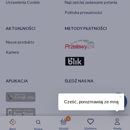
Ustawienia Cookie
Najczęściej zadawane pytania
Polityka prywatności
AKTUALNOŚCI
METODY PŁATNOŚCI
Nasze produkty
Kariera
APLIKACJA
ŚLEDŹ NAS NA
Cześć, porozmawiaj ze mną
0
Koszyk
Ulubione
Konto
Start
Szukaj