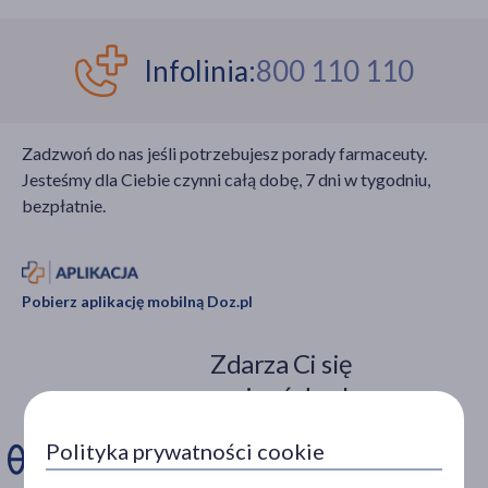
Infolinia:
800 110 110
Zadzwoń do nas jeśli potrzebujesz porady farmaceuty.
Jesteśmy dla Ciebie czynni całą dobę, 7 dni w tygodniu,
bezpłatnie.
Pobierz aplikację mobilną Doz.pl
Zdarza Ci się
ominąć dawkę
leku?
Polityka prywatności cookie
Zainstaluj aplikację. Stwórz