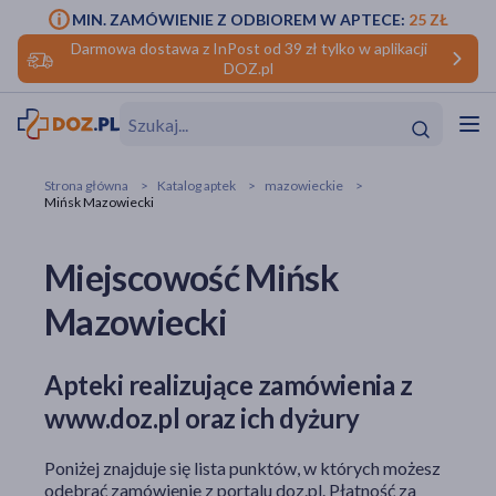
MIN. ZAMÓWIENIE Z ODBIOREM W APTECE:
25 ZŁ
Darmowa dostawa z InPost od 39 zł tylko w aplikacji
DOZ.pl
w
Hit
Hit
Strona główna
Katalog aptek
mazowieckie
Mińsk Mazowiecki
ofory
Miejscowość Mińsk
do makijażu
dzieci
ść
Hit
Hit
Mazowiecki
ące
rmową
kijażu
ść
Hit
Apteki realizujące zamówienia z
www.doz.pl oraz ich dyżury
w
Hit
Hit
Poniżej znajduje się lista punktów, w których możesz
ść
Hit
odebrać zamówienie z portalu doz.pl. Płatność za