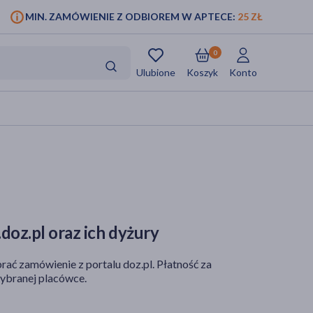
MIN. ZAMÓWIENIE Z ODBIOREM W APTECE:
25 ZŁ
0
Ulubione
Koszyk
Konto
doz.pl oraz ich dyżury
rać zamówienie z portalu doz.pl. Płatność za
ybranej placówce.