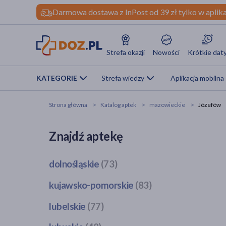
Darmowa dostawa z InPost od 39 zł tylko w aplika
Strefa okazji
Nowości
Krótkie dat
KATEGORIE
Strefa wiedzy
Aplikacja mobilna
Strona główna
Katalog aptek
mazowieckie
Józefów
Znajdź aptekę
dolnośląskie
(73)
Bogatynia
(1)
kujawsko-pomorskie
(83)
Dzierżoniów
(1)
Bobrowo
(1)
lubelskie
(77)
Głogów
(3)
Brodnica
(4)
Jawor
(1)
Bełżyce
(2)