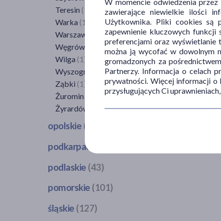
W momencie odwiedzenia przez Uż
Teresin
(1)
zawierające niewielkie ilości 
Użytkownika. Pliki cookies są 
Warka
(1)
zapewnienie kluczowych funkcji s
Warszawa
(59)
preferencjami oraz wyświetlanie 
Węgrów
(1)
można ją wycofać w dowolnym mo
Wilga
(1)
gromadzonych za pośrednictwem s
Partnerzy. Informacja o celach 
Wyszogród
(1)
prywatności. Więcej informacji o
Ząbki
(1)
przysługujących Ci uprawnieniach,
Żuromin
(2)
Żyrardów
(1)
opolskie
(24)
Brzeg
(1)
podkarpackie
(59)
Głubczyce
(1)
Błażowa
(1)
podlaskie
(43)
Gorzów Śląski
(1)
Borek Wielki (Czarna)
(1)
Kędzierzyn-Koźle
(2)
Bargłów Kościelny
(1)
pomorskie
(101)
Brzozów
(2)
Kluczbork
(2)
Białystok
(15)
Dębica
(2)
Krapkowice
(2)
Bolszewo
(2)
śląskie
(127)
Bielsk Podlaski
(3)
Dubiecko
(1)
Łosiów
(1)
Bytów
(1)