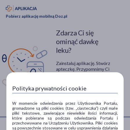
Pobierz aplikację mobilną Doz.pl
Zdarza Ci się
ominąć dawkę
leku?
Zainstaluj aplikację. Stwórz
apteczkę. Przypomnimy Ci
kiedy wziąć lek.
Dostępna w
Polityka prywatności cookie
W momencie odwiedzenia przez Użytkownika Portalu,
gromadzone są pliki cookies (tzw. „ciasteczka”) czyli małe
pliki tekstowe, zawierające niewielkie ilości informacji,
które pobierane są podczas odwiedzania Portalu i
przechowywane na Urządzeniu Użytkownika. Pliki cookies
są powszechnie stosowane w celu usprawnienia działania