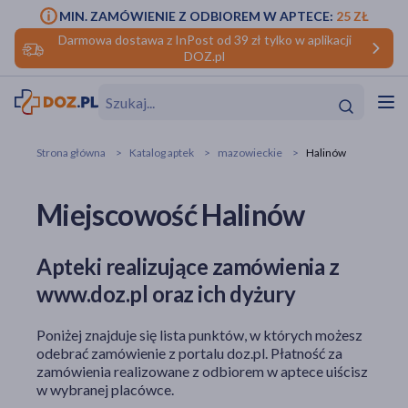
MIN. ZAMÓWIENIE Z ODBIOREM W APTECE:
25 ZŁ
Darmowa dostawa z InPost od 39 zł tylko w aplikacji
DOZ.pl
w
Hit
Hit
Strona główna
Katalog aptek
mazowieckie
Halinów
ofory
Miejscowość Halinów
do makijażu
dzieci
ść
Hit
Hit
Apteki realizujące zamówienia z
ące
rmową
kijażu
www.doz.pl oraz ich dyżury
ść
Hit
Poniżej znajduje się lista punktów, w których możesz
w
odebrać zamówienie z portalu doz.pl. Płatność za
Hit
Hit
zamówienia realizowane z odbiorem w aptece uiścisz
w wybranej placówce.
ść
Hit