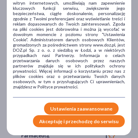
witryn internetowych, umożliwiają nam zapewnienie
Dlaczego DOZ.pl
kluczowych funkcji serwisu, zwiększenie jego
bezpieczeństwa, ciągłe doskonalenie, personalizację
zgodnie z Twoimi preferencjami oraz wyświetlanie treści i
reklam dopasowanych do Twoich zainteresowań. Zgoda
na pliki cookies jest dobrowolna i można ją wycofać w
Niższe koszta leczenia
dowolnym momencie z poziomu strony "Ustawienia
Cookie". Administratorem danych osobowych Klientów,
Darmowa dostawa do Apteki
gromadzonych za pośrednictwem strony www.doz.pl, jest
DOZ.pl Sp. z o. o. z siedzibą w Łodzi, a w niektórych
Bezpłatna Infolinia dla
przypadkach nasi Partnerzy. Informacja o celach
Pacjentów.
przetwarzania danych osobowych przez naszych
partnerów znajduje się w ich politykach ochrony
prywatności. Więcej informacji o korzystaniu przez nas z
plików cookies oraz o przetwarzaniu Twoich danych
Bezpieczeństwo
osobowych, w tym o przysługujących Ci uprawnieniach,
znajdziesz w Polityce prywatności.
Weryfikacja interakcji leków.
Encyklopedia leków i ziół
Ustawienia zaawansowane
Wsparcie w leczeniu
Akceptuję i przechodzę do serwisu
Porady na czacie z
Farmaceutą.