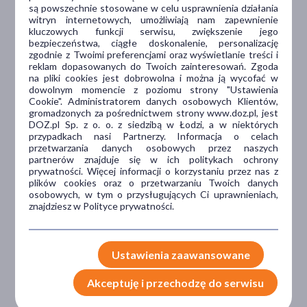
są powszechnie stosowane w celu usprawnienia działania
witryn internetowych, umożliwiają nam zapewnienie
kluczowych funkcji serwisu, zwiększenie jego
bezpieczeństwa, ciągłe doskonalenie, personalizację
Dlaczego DOZ.pl
zgodnie z Twoimi preferencjami oraz wyświetlanie treści i
reklam dopasowanych do Twoich zainteresowań. Zgoda
na pliki cookies jest dobrowolna i można ją wycofać w
dowolnym momencie z poziomu strony "Ustawienia
Niższe koszta leczenia
Cookie". Administratorem danych osobowych Klientów,
gromadzonych za pośrednictwem strony www.doz.pl, jest
DOZ.pl Sp. z o. o. z siedzibą w Łodzi, a w niektórych
Darmowa dostawa do Apteki
przypadkach nasi Partnerzy. Informacja o celach
Bezpłatna Infolinia dla
przetwarzania danych osobowych przez naszych
Pacjentów.
partnerów znajduje się w ich politykach ochrony
prywatności. Więcej informacji o korzystaniu przez nas z
plików cookies oraz o przetwarzaniu Twoich danych
osobowych, w tym o przysługujących Ci uprawnieniach,
Bezpieczeństwo
znajdziesz w Polityce prywatności.
Weryfikacja interakcji leków.
Encyklopedia leków i ziół
Ustawienia zaawansowane
Akceptuję i przechodzę do serwisu
Wsparcie w leczeniu