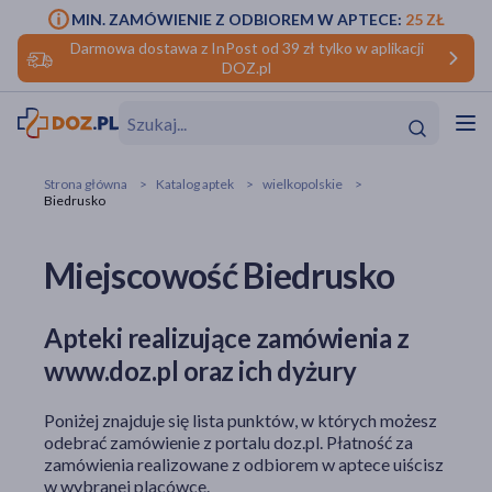
MIN. ZAMÓWIENIE Z ODBIOREM W APTECE:
25 ZŁ
Darmowa dostawa z InPost od 39 zł tylko w aplikacji
DOZ.pl
w
Hit
Hit
Strona główna
Katalog aptek
wielkopolskie
Biedrusko
ofory
Miejscowość Biedrusko
do makijażu
dzieci
ść
Hit
Hit
ące
rmową
kijażu
Apteki realizujące zamówienia z
www.doz.pl oraz ich dyżury
ść
Hit
Poniżej znajduje się lista punktów, w których możesz
w
Hit
Hit
odebrać zamówienie z portalu doz.pl. Płatność za
zamówienia realizowane z odbiorem w aptece uiścisz
ść
Hit
w wybranej placówce.