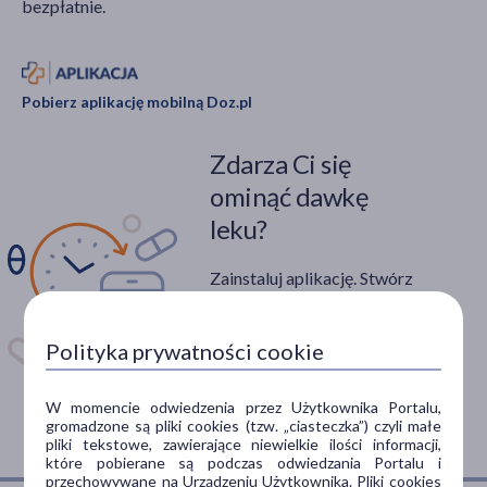
bezpłatnie.
Pobierz aplikację mobilną Doz.pl
Zdarza Ci się
ominąć dawkę
leku?
Zainstaluj aplikację. Stwórz
apteczkę. Przypomnimy Ci
kiedy wziąć lek.
Polityka prywatności cookie
Dostępna w
W momencie odwiedzenia przez Użytkownika Portalu,
gromadzone są pliki cookies (tzw. „ciasteczka”) czyli małe
pliki tekstowe, zawierające niewielkie ilości informacji,
które pobierane są podczas odwiedzania Portalu i
przechowywane na Urządzeniu Użytkownika. Pliki cookies