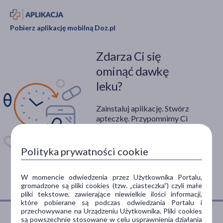
Pobierz aplikację mobilną Doz.pl
Zdarza Ci się
ominąć dawkę
leku?
Zainstaluj aplikację. Stwórz
apteczkę. Przypomnimy Ci
kiedy wziąć lek.
Dostępna w
Polityka prywatności cookie
W momencie odwiedzenia przez Użytkownika Portalu,
gromadzone są pliki cookies (tzw. „ciasteczka”) czyli małe
pliki tekstowe, zawierające niewielkie ilości informacji,
które pobierane są podczas odwiedzania Portalu i
przechowywane na Urządzeniu Użytkownika. Pliki cookies
są powszechnie stosowane w celu usprawnienia działania