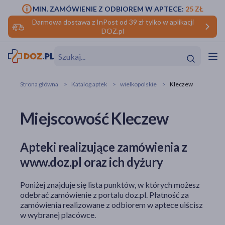
MIN. ZAMÓWIENIE Z ODBIOREM W APTECE:
25 ZŁ
Darmowa dostawa z InPost od 39 zł tylko w aplikacji
DOZ.pl
w
Hit
Hit
Strona główna
Katalog aptek
wielkopolskie
Kleczew
ofory
Miejscowość Kleczew
do makijażu
dzieci
ść
Hit
Hit
Apteki realizujące zamówienia z
ące
rmową
kijażu
www.doz.pl oraz ich dyżury
ść
Hit
Poniżej znajduje się lista punktów, w których możesz
w
odebrać zamówienie z portalu doz.pl. Płatność za
Hit
Hit
zamówienia realizowane z odbiorem w aptece uiścisz
w wybranej placówce.
ść
Hit