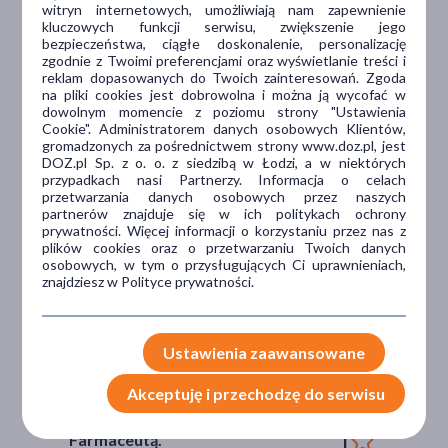
witryn internetowych, umożliwiają nam zapewnienie
Dlaczego DOZ.pl
kluczowych funkcji serwisu, zwiększenie jego
bezpieczeństwa, ciągłe doskonalenie, personalizację
zgodnie z Twoimi preferencjami oraz wyświetlanie treści i
reklam dopasowanych do Twoich zainteresowań. Zgoda
na pliki cookies jest dobrowolna i można ją wycofać w
Niższe koszta leczenia
dowolnym momencie z poziomu strony "Ustawienia
Cookie". Administratorem danych osobowych Klientów,
Darmowa dostawa do Apteki
gromadzonych za pośrednictwem strony www.doz.pl, jest
DOZ.pl Sp. z o. o. z siedzibą w Łodzi, a w niektórych
Bezpłatna Infolinia dla
przypadkach nasi Partnerzy. Informacja o celach
Pacjentów.
przetwarzania danych osobowych przez naszych
partnerów znajduje się w ich politykach ochrony
prywatności. Więcej informacji o korzystaniu przez nas z
plików cookies oraz o przetwarzaniu Twoich danych
Bezpieczeństwo
osobowych, w tym o przysługujących Ci uprawnieniach,
znajdziesz w Polityce prywatności.
Weryfikacja interakcji leków.
Encyklopedia leków i ziół
Ustawienia zaawansowane
Wsparcie w leczeniu
Akceptuję i przechodzę do serwisu
Porady na czacie z
Farmaceutą.