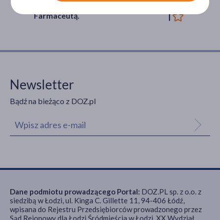
Porady na czacie z
Farmaceutą.
Newsletter
Bądź na bieżąco z DOZ.pl
Dane podmiotu prowadzącego Portal:
DOZ.PL sp. z o.o. z
siedzibą w Łodzi, ul. Kinga C. Gillette 11, 94-406 Łódź,
wpisana do Rejestru Przedsiębiorców prowadzonego przez
Sąd Rejonowy dla Łodzi Śródmieścia w Łodzi, XX Wydział