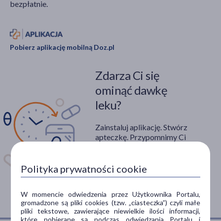
bezpłatnie.
Pobierz aplikację mobilną Doz.pl
Zdarza Ci się
ominąć dawkę
leku?
Zainstaluj aplikację. Stwórz
apteczkę. Przypomnimy Ci
kiedy wziąć lek.
Dostępna w
Polityka prywatności cookie
W momencie odwiedzenia przez Użytkownika Portalu,
gromadzone są pliki cookies (tzw. „ciasteczka”) czyli małe
pliki tekstowe, zawierające niewielkie ilości informacji,
które pobierane są podczas odwiedzania Portalu i