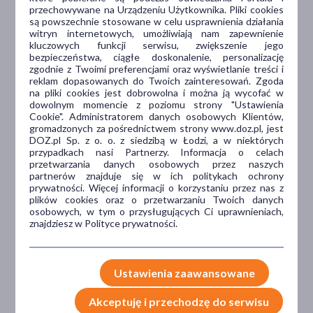
przechowywane na Urządzeniu Użytkownika. Pliki cookies
są powszechnie stosowane w celu usprawnienia działania
witryn internetowych, umożliwiają nam zapewnienie
kluczowych funkcji serwisu, zwiększenie jego
Dlaczego DOZ.pl
bezpieczeństwa, ciągłe doskonalenie, personalizację
zgodnie z Twoimi preferencjami oraz wyświetlanie treści i
reklam dopasowanych do Twoich zainteresowań. Zgoda
na pliki cookies jest dobrowolna i można ją wycofać w
Niższe koszta leczenia
dowolnym momencie z poziomu strony "Ustawienia
Cookie". Administratorem danych osobowych Klientów,
gromadzonych za pośrednictwem strony www.doz.pl, jest
Darmowa dostawa do Apteki
DOZ.pl Sp. z o. o. z siedzibą w Łodzi, a w niektórych
Bezpłatna Infolinia dla
przypadkach nasi Partnerzy. Informacja o celach
Pacjentów.
przetwarzania danych osobowych przez naszych
partnerów znajduje się w ich politykach ochrony
prywatności. Więcej informacji o korzystaniu przez nas z
plików cookies oraz o przetwarzaniu Twoich danych
Bezpieczeństwo
osobowych, w tym o przysługujących Ci uprawnieniach,
znajdziesz w Polityce prywatności.
Weryfikacja interakcji leków.
Encyklopedia leków i ziół
Ustawienia zaawansowane
Wsparcie w leczeniu
Akceptuję i przechodzę do serwisu