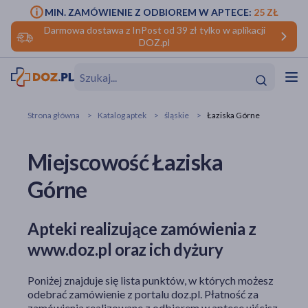
MIN. ZAMÓWIENIE Z ODBIOREM W APTECE:
25 ZŁ
Darmowa dostawa z InPost od 39 zł tylko w aplikacji
DOZ.pl
w
Hit
Hit
Strona główna
Katalog aptek
śląskie
Łaziska Górne
ofory
Miejscowość Łaziska
do makijażu
dzieci
ść
Hit
Hit
Górne
ące
rmową
kijażu
Apteki realizujące zamówienia z
ść
Hit
www.doz.pl oraz ich dyżury
w
Hit
Hit
Poniżej znajduje się lista punktów, w których możesz
odebrać zamówienie z portalu doz.pl. Płatność za
ść
Hit
zamówienia realizowane z odbiorem w aptece uiścisz