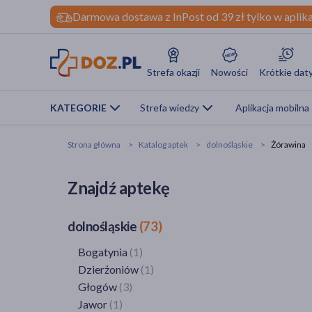
Darmowa dostawa z InPost od 39 zł tylko w aplika
Strefa okazji
Nowości
Krótkie dat
KATEGORIE
Strefa wiedzy
Aplikacja mobilna
Strona główna
Katalog aptek
dolnośląskie
Żórawina
Znajdź aptekę
dolnośląskie
(73)
Bogatynia
(1)
Dzierżoniów
(1)
Głogów
(3)
Jawor
(1)