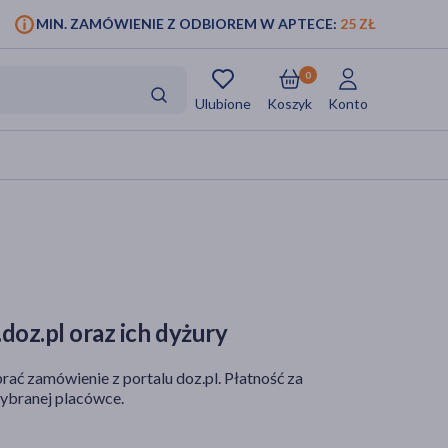
MIN. ZAMÓWIENIE Z ODBIOREM W APTECE:
25 ZŁ
0
Ulubione
Koszyk
Konto
doz.pl oraz ich dyżury
rać zamówienie z portalu doz.pl. Płatność za
ybranej placówce.