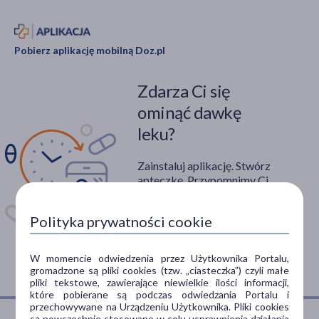
Pobierz aplikację mobilną Doz.pl
Zdarza Ci się
ominąć dawkę
leku?
Zainstaluj aplikację. Stwórz
apteczkę. Przypomnimy Ci
kiedy wziąć lek.
Polityka prywatności cookie
Dostępna w
W momencie odwiedzenia przez Użytkownika Portalu,
gromadzone są pliki cookies (tzw. „ciasteczka”) czyli małe
pliki tekstowe, zawierające niewielkie ilości informacji,
które pobierane są podczas odwiedzania Portalu i
przechowywane na Urządzeniu Użytkownika. Pliki cookies
są powszechnie stosowane w celu usprawnienia działania