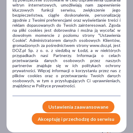
witryn internetowych, umożliwiają nam zapewnienie
kluczowych funkcji serwisu, zwiększenie jego
Dlaczego DOZ.pl
bezpieczeństwa, ciągłe doskonalenie, personalizację
zgodnie z Twoimi preferencjami oraz wyświetlanie treści i
reklam dopasowanych do Twoich zainteresowań. Zgoda
na pliki cookies jest dobrowolna i można ją wycofać w
dowolnym momencie z poziomu strony "Ustawienia
Niższe koszta leczenia
Cookie". Administratorem danych osobowych Klientów,
gromadzonych za pośrednictwem strony www.doz.pl, jest
Darmowa dostawa do Apteki
DOZ.pl Sp. z o. o. z siedzibą w Łodzi, a w niektórych
Bezpłatna Infolinia dla
przypadkach nasi Partnerzy. Informacja o celach
Pacjentów.
przetwarzania danych osobowych przez naszych
partnerów znajduje się w ich politykach ochrony
prywatności. Więcej informacji o korzystaniu przez nas z
plików cookies oraz o przetwarzaniu Twoich danych
Bezpieczeństwo
osobowych, w tym o przysługujących Ci uprawnieniach,
znajdziesz w Polityce prywatności.
Weryfikacja interakcji leków.
Encyklopedia leków i ziół
Ustawienia zaawansowane
Wsparcie w leczeniu
Akceptuję i przechodzę do serwisu
Porady na czacie z