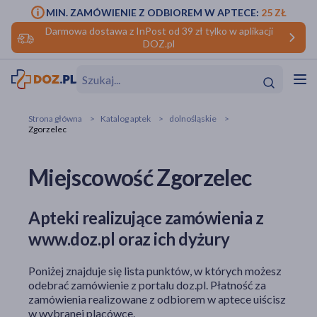
MIN. ZAMÓWIENIE Z ODBIOREM W APTECE:
25 ZŁ
Darmowa dostawa z InPost od 39 zł tylko w aplikacji
DOZ.pl
w
Hit
Hit
Strona główna
Katalog aptek
dolnośląskie
Zgorzelec
ofory
Miejscowość Zgorzelec
do makijażu
dzieci
ść
Hit
Hit
ące
rmową
kijażu
Apteki realizujące zamówienia z
www.doz.pl oraz ich dyżury
ść
Hit
Poniżej znajduje się lista punktów, w których możesz
w
Hit
Hit
odebrać zamówienie z portalu doz.pl. Płatność za
zamówienia realizowane z odbiorem w aptece uiścisz
ść
Hit
w wybranej placówce.