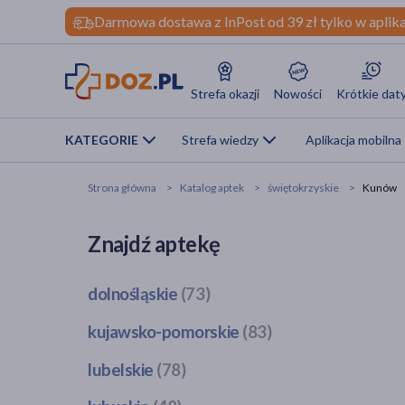
Darmowa dostawa z InPost od 39 zł tylko w aplika
Strefa okazji
Nowości
Krótkie dat
KATEGORIE
Strefa wiedzy
Aplikacja mobilna
Strona główna
Katalog aptek
świętokrzyskie
Kunów
Znajdź aptekę
dolnośląskie
(73)
Bogatynia
(1)
kujawsko-pomorskie
(83)
Dzierżoniów
(1)
Bobrowo
(1)
lubelskie
(78)
Głogów
(3)
Brodnica
(4)
Jawor
(1)
Bełżyce
(2)