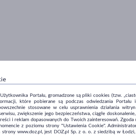
kie
ytkownika Portalu, gromadzone są pliki cookies (tzw. „ciastec
informacji, które pobierane są podczas odwiedzania Portal
powszechnie stosowane w celu usprawnienia działania witryn
erwisu, zwiększenie jego bezpieczeństwa, ciągłe doskonalenie
treści i reklam dopasowanych do Twoich zainteresowań. Zgoda n
mencie z poziomu strony "Ustawienia Cookie". Administrat
trony www.doz.pl, jest DOZ.pl Sp. z o. o. z siedzibą w Łodzi,