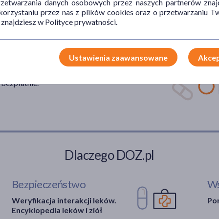
przetwarzania danych osobowych przez naszych partnerów znajd
 korzystaniu przez nas z plików cookies oraz o przetwarzaniu
 znajdziesz w Polityce prywatności.
0 110
Ustawienia zaawansowane
Akcep
 bezpłatnie.
Dlaczego DOZ.pl
Bezpieczeństwo
Ws
Weryfikacja interakcji leków.
Por
Encyklopedia leków i ziół