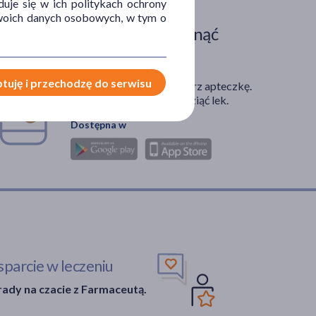
uje się w ich politykach ochrony
 Twoich danych osobowych, w tym o
Zdarza Ci się ominąć
dawkę leku?
tuję i przechodzę do serwisu
Zainstaluj aplikację. Stwórz apteczkę.
Przypomnimy Ci kiedy wziąć lek.
Dostępna w
parcie w leczeniu
ady na czacie z Farmaceutą.