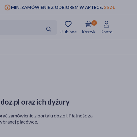
MIN. ZAMÓWIENIE Z ODBIOREM W APTECE:
25 ZŁ
0
Ulubione
Koszyk
Konto
doz.pl oraz ich dyżury
rać zamówienie z portalu doz.pl. Płatność za
ybranej placówce.