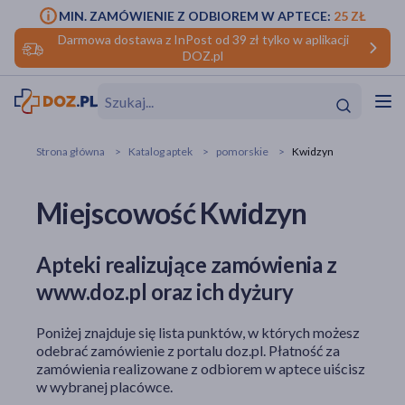
MIN. ZAMÓWIENIE Z ODBIOREM W APTECE:
25 ZŁ
Darmowa dostawa z InPost od 39 zł tylko w aplikacji
DOZ.pl
w
Hit
Hit
Strona główna
Katalog aptek
pomorskie
Kwidzyn
ofory
Miejscowość Kwidzyn
do makijażu
dzieci
ść
Hit
Hit
Apteki realizujące zamówienia z
ące
rmową
kijażu
www.doz.pl oraz ich dyżury
ść
Hit
Poniżej znajduje się lista punktów, w których możesz
w
odebrać zamówienie z portalu doz.pl. Płatność za
Hit
Hit
zamówienia realizowane z odbiorem w aptece uiścisz
w wybranej placówce.
ść
Hit