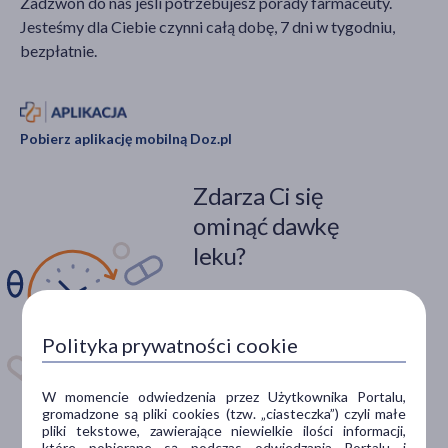
Zadzwoń do nas jeśli potrzebujesz porady farmaceuty.
Jesteśmy dla Ciebie czynni całą dobę, 7 dni w tygodniu,
bezpłatnie.
Pobierz aplikację mobilną Doz.pl
Zdarza Ci się
ominąć dawkę
leku?
Zainstaluj aplikację. Stwórz
apteczkę. Przypomnimy Ci
kiedy wziąć lek.
Polityka prywatności cookie
Dostępna w
W momencie odwiedzenia przez Użytkownika Portalu,
gromadzone są pliki cookies (tzw. „ciasteczka”) czyli małe
pliki tekstowe, zawierające niewielkie ilości informacji,
które pobierane są podczas odwiedzania Portalu i