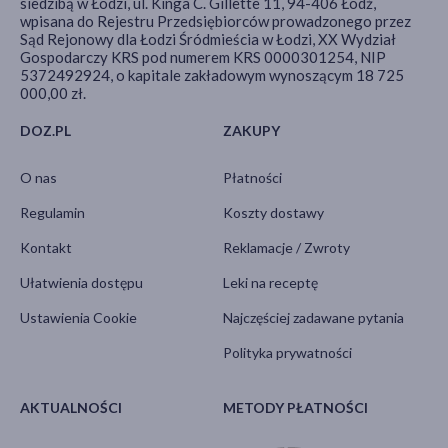
siedzibą w Łodzi, ul. Kinga C. Gillette 11, 94-406 Łódź,
wpisana do Rejestru Przedsiębiorców prowadzonego przez
Sąd Rejonowy dla Łodzi Śródmieścia w Łodzi, XX Wydział
Gospodarczy KRS pod numerem KRS 0000301254, NIP
5372492924, o kapitale zakładowym wynoszącym 18 725
000,00 zł.
DOZ.PL
ZAKUPY
O nas
Płatności
Regulamin
Koszty dostawy
Kontakt
Reklamacje / Zwroty
Ułatwienia dostępu
Leki na receptę
Ustawienia Cookie
Najczęściej zadawane pytania
Polityka prywatności
AKTUALNOŚCI
METODY PŁATNOŚCI