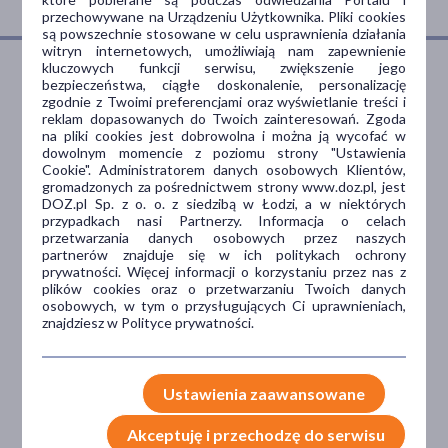
przechowywane na Urządzeniu Użytkownika. Pliki cookies
są powszechnie stosowane w celu usprawnienia działania
witryn internetowych, umożliwiają nam zapewnienie
kluczowych funkcji serwisu, zwiększenie jego
bezpieczeństwa, ciągłe doskonalenie, personalizację
zgodnie z Twoimi preferencjami oraz wyświetlanie treści i
Dlaczego DOZ.pl
reklam dopasowanych do Twoich zainteresowań. Zgoda
na pliki cookies jest dobrowolna i można ją wycofać w
dowolnym momencie z poziomu strony "Ustawienia
Cookie". Administratorem danych osobowych Klientów,
gromadzonych za pośrednictwem strony www.doz.pl, jest
Niższe koszta leczenia
DOZ.pl Sp. z o. o. z siedzibą w Łodzi, a w niektórych
przypadkach nasi Partnerzy. Informacja o celach
Darmowa dostawa do Apteki
przetwarzania danych osobowych przez naszych
Bezpłatna Infolinia dla
partnerów znajduje się w ich politykach ochrony
Pacjentów.
prywatności. Więcej informacji o korzystaniu przez nas z
plików cookies oraz o przetwarzaniu Twoich danych
osobowych, w tym o przysługujących Ci uprawnieniach,
znajdziesz w Polityce prywatności.
Bezpieczeństwo
Weryfikacja interakcji leków.
Ustawienia zaawansowane
Encyklopedia leków i ziół
Akceptuję i przechodzę do serwisu