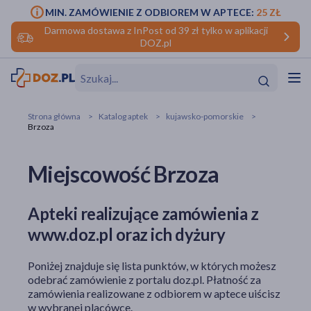
MIN. ZAMÓWIENIE Z ODBIOREM W APTECE:
25 ZŁ
Darmowa dostawa z InPost od 39 zł tylko w aplikacji
DOZ.pl
w
Hit
Hit
Strona główna
Katalog aptek
kujawsko-pomorskie
Brzoza
ofory
Miejscowość Brzoza
do makijażu
dzieci
ść
Hit
Hit
ące
rmową
kijażu
Apteki realizujące zamówienia z
www.doz.pl oraz ich dyżury
ść
Hit
Poniżej znajduje się lista punktów, w których możesz
w
Hit
Hit
odebrać zamówienie z portalu doz.pl. Płatność za
zamówienia realizowane z odbiorem w aptece uiścisz
ść
Hit
w wybranej placówce.