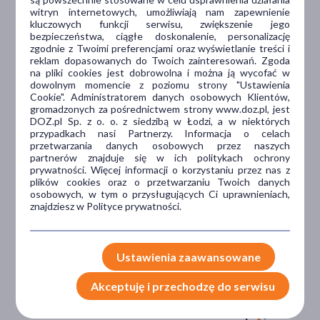
witryn internetowych, umożliwiają nam zapewnienie
kluczowych funkcji serwisu, zwiększenie jego
Dlaczego DOZ.pl
bezpieczeństwa, ciągłe doskonalenie, personalizację
zgodnie z Twoimi preferencjami oraz wyświetlanie treści i
reklam dopasowanych do Twoich zainteresowań. Zgoda
na pliki cookies jest dobrowolna i można ją wycofać w
dowolnym momencie z poziomu strony "Ustawienia
Niższe koszta leczenia
Cookie". Administratorem danych osobowych Klientów,
gromadzonych za pośrednictwem strony www.doz.pl, jest
Darmowa dostawa do Apteki
DOZ.pl Sp. z o. o. z siedzibą w Łodzi, a w niektórych
Bezpłatna Infolinia dla
przypadkach nasi Partnerzy. Informacja o celach
Pacjentów.
przetwarzania danych osobowych przez naszych
partnerów znajduje się w ich politykach ochrony
prywatności. Więcej informacji o korzystaniu przez nas z
plików cookies oraz o przetwarzaniu Twoich danych
Bezpieczeństwo
osobowych, w tym o przysługujących Ci uprawnieniach,
znajdziesz w Polityce prywatności.
Weryfikacja interakcji leków.
Encyklopedia leków i ziół
Ustawienia zaawansowane
Wsparcie w leczeniu
Akceptuję i przechodzę do serwisu
Porady na czacie z