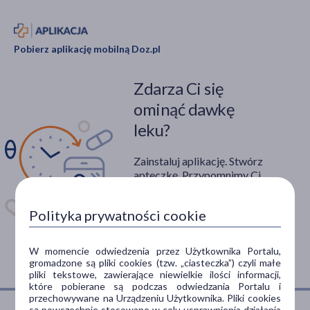
Pobierz aplikację mobilną Doz.pl
Zdarza Ci się
ominąć dawkę
leku?
Zainstaluj aplikację. Stwórz
apteczkę. Przypomnimy Ci
kiedy wziąć lek.
Polityka prywatności cookie
Dostępna w
W momencie odwiedzenia przez Użytkownika Portalu,
gromadzone są pliki cookies (tzw. „ciasteczka”) czyli małe
pliki tekstowe, zawierające niewielkie ilości informacji,
które pobierane są podczas odwiedzania Portalu i
przechowywane na Urządzeniu Użytkownika. Pliki cookies
są powszechnie stosowane w celu usprawnienia działania