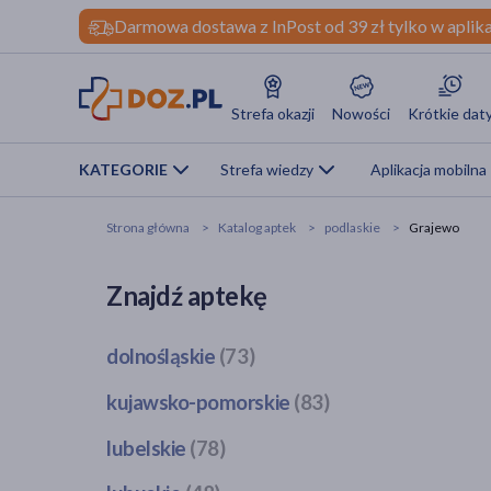
Darmowa dostawa z InPost od 39 zł tylko w aplika
Strefa okazji
Nowości
Krótkie dat
KATEGORIE
Strefa wiedzy
Aplikacja mobilna
Strona główna
Katalog aptek
podlaskie
Grajewo
Znajdź aptekę
dolnośląskie
(73)
Bogatynia
(1)
kujawsko-pomorskie
(83)
Dzierżoniów
(1)
Bobrowo
(1)
lubelskie
(78)
Głogów
(3)
Brodnica
(4)
Jawor
(1)
Bełżyce
(2)