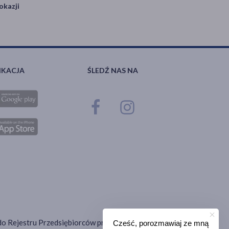
okazji
IKACJA
ŚLEDŹ NAS NA
ana do Rejestru Przedsiębiorców prowadzonego przez Sąd
Cześć, porozmawiaj ze mną