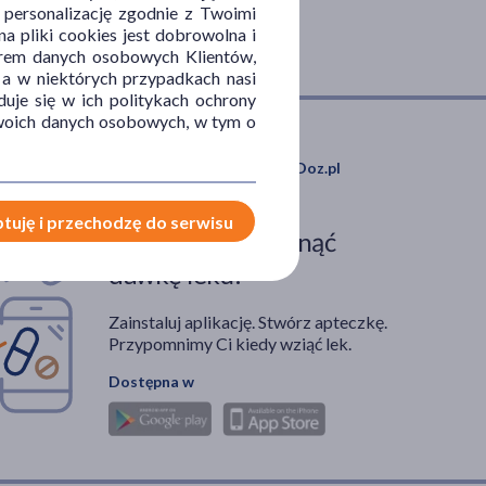
, personalizację zgodnie z Twoimi
a pliki cookies jest dobrowolna i
orem danych osobowych Klientów,
 a w niektórych przypadkach nasi
uje się w ich politykach ochrony
 Twoich danych osobowych, w tym o
Pobierz aplikację mobilną Doz.pl
tuję i przechodzę do serwisu
Zdarza Ci się ominąć
dawkę leku?
Zainstaluj aplikację. Stwórz apteczkę.
Przypomnimy Ci kiedy wziąć lek.
Dostępna w