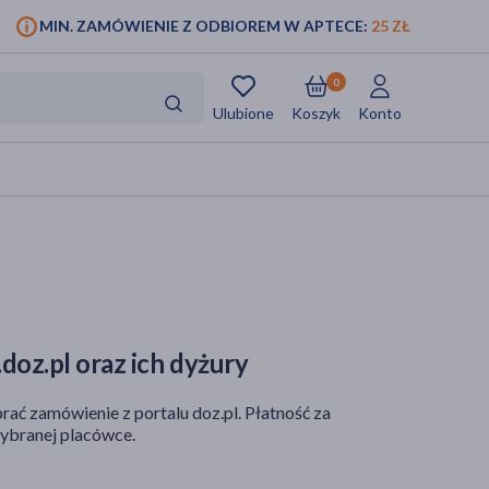
MIN. ZAMÓWIENIE Z ODBIOREM W APTECE:
25 ZŁ
0
Ulubione
Koszyk
Konto
doz.pl oraz ich dyżury
rać zamówienie z portalu doz.pl. Płatność za
ybranej placówce.