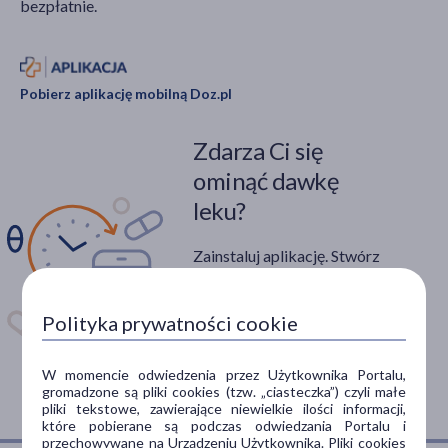
bezpłatnie.
Pobierz aplikację mobilną Doz.pl
Zdarza Ci się
ominąć dawkę
leku?
Zainstaluj aplikację. Stwórz
apteczkę. Przypomnimy Ci
kiedy wziąć lek.
Polityka prywatności cookie
Dostępna w
W momencie odwiedzenia przez Użytkownika Portalu,
gromadzone są pliki cookies (tzw. „ciasteczka”) czyli małe
pliki tekstowe, zawierające niewielkie ilości informacji,
które pobierane są podczas odwiedzania Portalu i
przechowywane na Urządzeniu Użytkownika. Pliki cookies