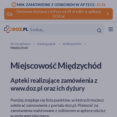
MIN. ZAMÓWIENIE Z ODBIOREM W APTECE:
25 ZŁ
Darmowa dostawa z InPost od 39 zł tylko w aplikacji
DOZ.pl
w
Hit
Hit
Strona główna
Katalog aptek
wielkopolskie
Międzychód
ofory
Miejscowość Międzychód
do makijażu
dzieci
ść
Hit
Hit
ące
rmową
kijażu
Apteki realizujące zamówienia z
www.doz.pl oraz ich dyżury
ść
Hit
Poniżej znajduje się lista punktów, w których możesz
w
Hit
Hit
odebrać zamówienie z portalu doz.pl. Płatność za
zamówienia realizowane z odbiorem w aptece uiścisz
ść
Hit
w wybranej placówce.