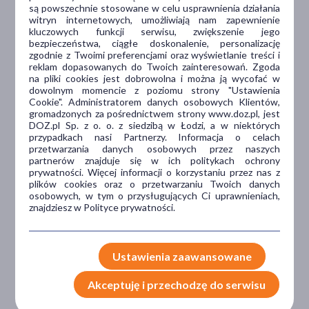
są powszechnie stosowane w celu usprawnienia działania
witryn internetowych, umożliwiają nam zapewnienie
kluczowych funkcji serwisu, zwiększenie jego
bezpieczeństwa, ciągłe doskonalenie, personalizację
Dlaczego DOZ.pl
zgodnie z Twoimi preferencjami oraz wyświetlanie treści i
reklam dopasowanych do Twoich zainteresowań. Zgoda
na pliki cookies jest dobrowolna i można ją wycofać w
dowolnym momencie z poziomu strony "Ustawienia
Niższe koszta leczenia
Cookie". Administratorem danych osobowych Klientów,
gromadzonych za pośrednictwem strony www.doz.pl, jest
DOZ.pl Sp. z o. o. z siedzibą w Łodzi, a w niektórych
Darmowa dostawa do Apteki
przypadkach nasi Partnerzy. Informacja o celach
Bezpłatna Infolinia dla
przetwarzania danych osobowych przez naszych
Pacjentów.
partnerów znajduje się w ich politykach ochrony
prywatności. Więcej informacji o korzystaniu przez nas z
plików cookies oraz o przetwarzaniu Twoich danych
osobowych, w tym o przysługujących Ci uprawnieniach,
Bezpieczeństwo
znajdziesz w Polityce prywatności.
Weryfikacja interakcji leków.
Encyklopedia leków i ziół
Ustawienia zaawansowane
Akceptuję i przechodzę do serwisu
Wsparcie w leczeniu