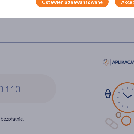
Ustawienia zaawansowane
Akcep
0 110
 bezpłatnie.