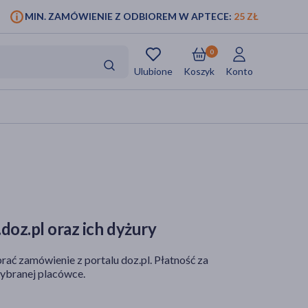
MIN. ZAMÓWIENIE Z ODBIOREM W APTECE:
25 ZŁ
0
Ulubione
Koszyk
Konto
doz.pl oraz ich dyżury
rać zamówienie z portalu doz.pl. Płatność za
ybranej placówce.