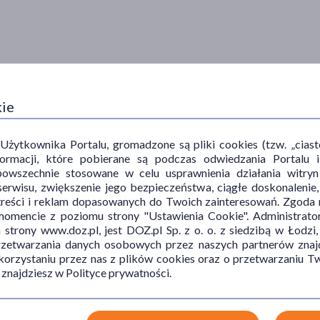
kie
ytkownika Portalu, gromadzone są pliki cookies (tzw. „ciastec
informacji, które pobierane są podczas odwiedzania Portal
powszechnie stosowane w celu usprawnienia działania witryn
erwisu, zwiększenie jego bezpieczeństwa, ciągłe doskonalenie
treści i reklam dopasowanych do Twoich zainteresowań. Zgoda n
mencie z poziomu strony "Ustawienia Cookie". Administrat
trony www.doz.pl, jest DOZ.pl Sp. z o. o. z siedzibą w Łodzi,
przetwarzania danych osobowych przez naszych partnerów znajd
 korzystaniu przez nas z plików cookies oraz o przetwarzaniu
 znajdziesz w Polityce prywatności.