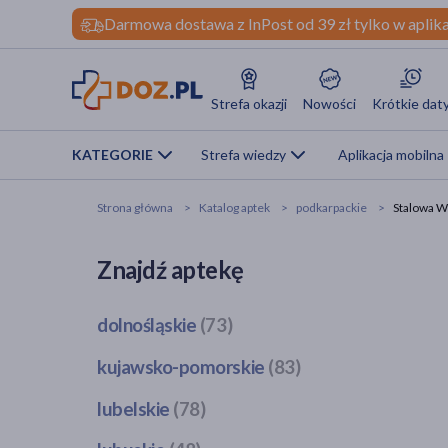
Darmowa dostawa z InPost od 39 zł tylko w aplika
Strefa okazji
Nowości
Krótkie dat
KATEGORIE
Strefa wiedzy
Aplikacja mobilna
Strona główna
Katalog aptek
podkarpackie
Stalowa W
Znajdź aptekę
dolnośląskie
(73)
Bogatynia
(1)
kujawsko-pomorskie
(83)
Dzierżoniów
(1)
Bobrowo
(1)
lubelskie
(78)
Głogów
(3)
Brodnica
(4)
Jawor
(1)
Bełżyce
(2)