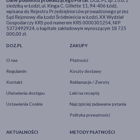
Dane podmiotu prowadzącego Portal:
DOZ.PL sp. z o.o. z
siedzibą w Łodzi, ul. Kinga C. Gillette 11, 94-406 Łódź,
wpisana do Rejestru Przedsiębiorców prowadzonego przez
Sąd Rejonowy dla Łodzi Śródmieścia w Łodzi, XX Wydział
Gospodarczy KRS pod numerem KRS 0000301254, NIP
5372492924, o kapitale zakładowym wynoszącym 18 725
000,00 zł.
DOZ.PL
ZAKUPY
O nas
Płatności
Regulamin
Koszty dostawy
Kontakt
Reklamacje / Zwroty
Ułatwienia dostępu
Leki na receptę
Ustawienia Cookie
Najczęściej zadawane pytania
Polityka prywatności
AKTUALNOŚCI
METODY PŁATNOŚCI