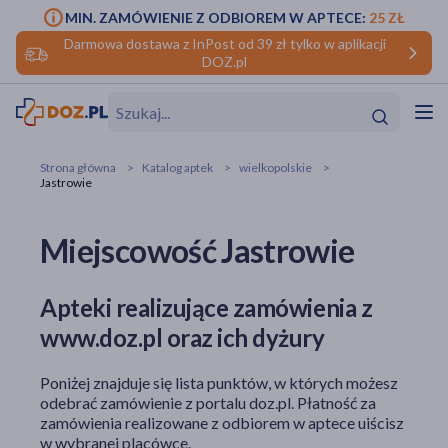
MIN. ZAMÓWIENIE Z ODBIOREM W APTECE:
25 ZŁ
Darmowa dostawa z InPost od 39 zł tylko w aplikacji
DOZ.pl
w
Hit
Hit
Strona główna
Katalog aptek
wielkopolskie
Jastrowie
ofory
Miejscowość Jastrowie
do makijażu
dzieci
ść
Hit
Hit
ące
rmową
kijażu
Apteki realizujące zamówienia z
www.doz.pl oraz ich dyżury
ść
Hit
Poniżej znajduje się lista punktów, w których możesz
w
Hit
Hit
odebrać zamówienie z portalu doz.pl. Płatność za
zamówienia realizowane z odbiorem w aptece uiścisz
ść
Hit
w wybranej placówce.