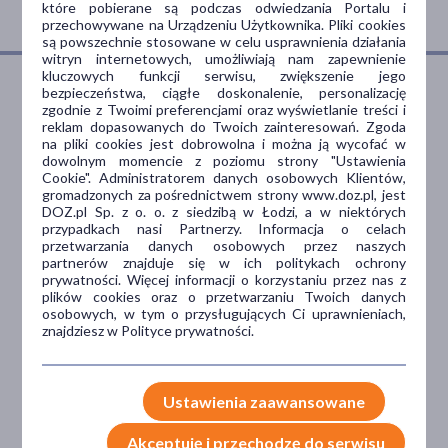
które pobierane są podczas odwiedzania Portalu i
przechowywane na Urządzeniu Użytkownika. Pliki cookies
są powszechnie stosowane w celu usprawnienia działania
witryn internetowych, umożliwiają nam zapewnienie
kluczowych funkcji serwisu, zwiększenie jego
bezpieczeństwa, ciągłe doskonalenie, personalizację
zgodnie z Twoimi preferencjami oraz wyświetlanie treści i
Dlaczego DOZ.pl
reklam dopasowanych do Twoich zainteresowań. Zgoda
na pliki cookies jest dobrowolna i można ją wycofać w
dowolnym momencie z poziomu strony "Ustawienia
Cookie". Administratorem danych osobowych Klientów,
gromadzonych za pośrednictwem strony www.doz.pl, jest
Niższe koszta leczenia
DOZ.pl Sp. z o. o. z siedzibą w Łodzi, a w niektórych
przypadkach nasi Partnerzy. Informacja o celach
Darmowa dostawa do Apteki
przetwarzania danych osobowych przez naszych
partnerów znajduje się w ich politykach ochrony
Bezpłatna Infolinia dla
prywatności. Więcej informacji o korzystaniu przez nas z
Pacjentów.
plików cookies oraz o przetwarzaniu Twoich danych
osobowych, w tym o przysługujących Ci uprawnieniach,
znajdziesz w Polityce prywatności.
Bezpieczeństwo
Weryfikacja interakcji leków.
Ustawienia zaawansowane
Encyklopedia leków i ziół
Akceptuję i przechodzę do serwisu