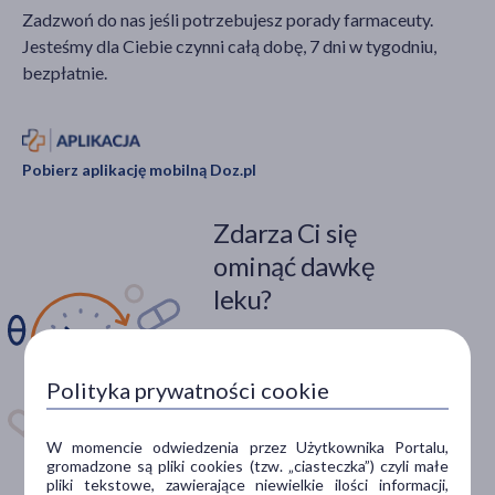
Zadzwoń do nas jeśli potrzebujesz porady farmaceuty.
Jesteśmy dla Ciebie czynni całą dobę, 7 dni w tygodniu,
bezpłatnie.
Pobierz aplikację mobilną Doz.pl
Zdarza Ci się
ominąć dawkę
leku?
Zainstaluj aplikację. Stwórz
apteczkę. Przypomnimy Ci
Polityka prywatności cookie
kiedy wziąć lek.
Dostępna w
W momencie odwiedzenia przez Użytkownika Portalu,
gromadzone są pliki cookies (tzw. „ciasteczka”) czyli małe
pliki tekstowe, zawierające niewielkie ilości informacji,