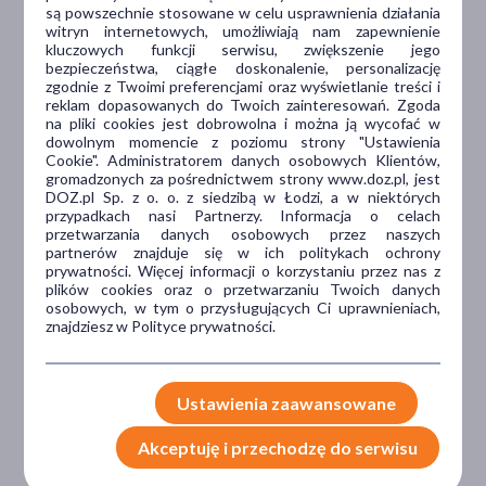
są powszechnie stosowane w celu usprawnienia działania
witryn internetowych, umożliwiają nam zapewnienie
kluczowych funkcji serwisu, zwiększenie jego
bezpieczeństwa, ciągłe doskonalenie, personalizację
Dlaczego DOZ.pl
zgodnie z Twoimi preferencjami oraz wyświetlanie treści i
reklam dopasowanych do Twoich zainteresowań. Zgoda
na pliki cookies jest dobrowolna i można ją wycofać w
dowolnym momencie z poziomu strony "Ustawienia
Niższe koszta leczenia
Cookie". Administratorem danych osobowych Klientów,
gromadzonych za pośrednictwem strony www.doz.pl, jest
DOZ.pl Sp. z o. o. z siedzibą w Łodzi, a w niektórych
Darmowa dostawa do Apteki
przypadkach nasi Partnerzy. Informacja o celach
Bezpłatna Infolinia dla
przetwarzania danych osobowych przez naszych
Pacjentów.
partnerów znajduje się w ich politykach ochrony
prywatności. Więcej informacji o korzystaniu przez nas z
plików cookies oraz o przetwarzaniu Twoich danych
osobowych, w tym o przysługujących Ci uprawnieniach,
Bezpieczeństwo
znajdziesz w Polityce prywatności.
Weryfikacja interakcji leków.
Encyklopedia leków i ziół
Ustawienia zaawansowane
Akceptuję i przechodzę do serwisu
Wsparcie w leczeniu