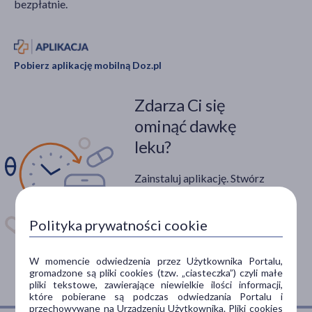
bezpłatnie.
Pobierz aplikację mobilną Doz.pl
Zdarza Ci się
ominąć dawkę
leku?
Zainstaluj aplikację. Stwórz
apteczkę. Przypomnimy Ci
kiedy wziąć lek.
Polityka prywatności cookie
Dostępna w
W momencie odwiedzenia przez Użytkownika Portalu,
gromadzone są pliki cookies (tzw. „ciasteczka”) czyli małe
pliki tekstowe, zawierające niewielkie ilości informacji,
które pobierane są podczas odwiedzania Portalu i
przechowywane na Urządzeniu Użytkownika. Pliki cookies