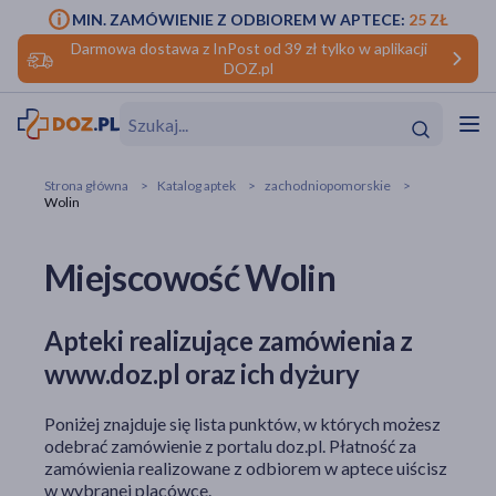
MIN. ZAMÓWIENIE Z ODBIOREM W APTECE:
25 ZŁ
Darmowa dostawa z InPost od 39 zł tylko w aplikacji
DOZ.pl
w
Hit
Hit
Strona główna
Katalog aptek
zachodniopomorskie
Wolin
ofory
Miejscowość Wolin
do makijażu
dzieci
ść
Hit
Hit
ące
rmową
kijażu
Apteki realizujące zamówienia z
www.doz.pl oraz ich dyżury
ść
Hit
Poniżej znajduje się lista punktów, w których możesz
w
Hit
Hit
odebrać zamówienie z portalu doz.pl. Płatność za
zamówienia realizowane z odbiorem w aptece uiścisz
ść
Hit
w wybranej placówce.