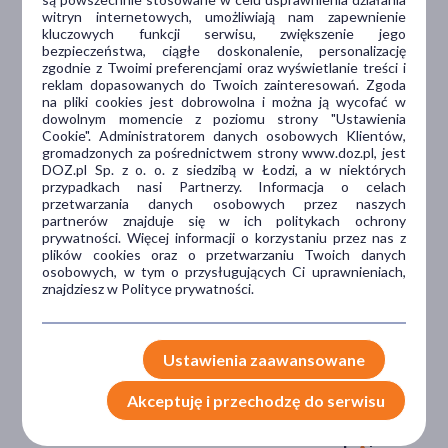
witryn internetowych, umożliwiają nam zapewnienie
kluczowych funkcji serwisu, zwiększenie jego
Dlaczego DOZ.pl
bezpieczeństwa, ciągłe doskonalenie, personalizację
zgodnie z Twoimi preferencjami oraz wyświetlanie treści i
reklam dopasowanych do Twoich zainteresowań. Zgoda
na pliki cookies jest dobrowolna i można ją wycofać w
dowolnym momencie z poziomu strony "Ustawienia
Niższe koszta leczenia
Cookie". Administratorem danych osobowych Klientów,
gromadzonych za pośrednictwem strony www.doz.pl, jest
Darmowa dostawa do Apteki
DOZ.pl Sp. z o. o. z siedzibą w Łodzi, a w niektórych
Bezpłatna Infolinia dla
przypadkach nasi Partnerzy. Informacja o celach
Pacjentów.
przetwarzania danych osobowych przez naszych
partnerów znajduje się w ich politykach ochrony
prywatności. Więcej informacji o korzystaniu przez nas z
plików cookies oraz o przetwarzaniu Twoich danych
Bezpieczeństwo
osobowych, w tym o przysługujących Ci uprawnieniach,
znajdziesz w Polityce prywatności.
Weryfikacja interakcji leków.
Encyklopedia leków i ziół
Ustawienia zaawansowane
Wsparcie w leczeniu
Akceptuję i przechodzę do serwisu
Porady na czacie z