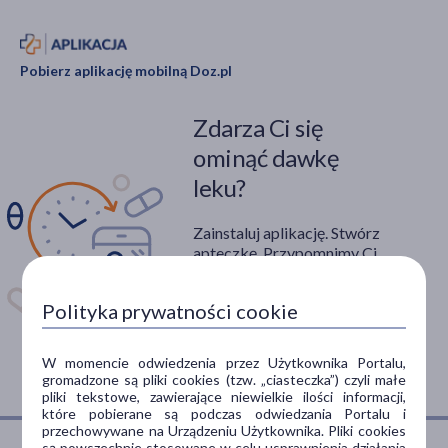
Pobierz aplikację mobilną Doz.pl
Zdarza Ci się
ominąć dawkę
leku?
Zainstaluj aplikację. Stwórz
apteczkę. Przypomnimy Ci
kiedy wziąć lek.
Polityka prywatności cookie
Dostępna w
W momencie odwiedzenia przez Użytkownika Portalu,
gromadzone są pliki cookies (tzw. „ciasteczka”) czyli małe
pliki tekstowe, zawierające niewielkie ilości informacji,
które pobierane są podczas odwiedzania Portalu i
przechowywane na Urządzeniu Użytkownika. Pliki cookies
są powszechnie stosowane w celu usprawnienia działania