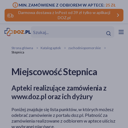
MIN. ZAMÓWIENIE Z ODBIOREM W APTECE:
25 ZŁ
Darmowa dostawa z InPost od 39 zł tylko w aplikacji
DOZ.pl
w
Hit
Hit
Strona główna
Katalog aptek
zachodniopomorskie
Stepnica
ofory
Miejscowość Stepnica
do makijażu
dzieci
ść
Hit
Hit
ące
rmową
kijażu
Apteki realizujące zamówienia z
www.doz.pl oraz ich dyżury
ść
Hit
Poniżej znajduje się lista punktów, w których możesz
w
Hit
Hit
odebrać zamówienie z portalu doz.pl. Płatność za
zamówienia realizowane z odbiorem w aptece uiścisz
ść
Hit
w wybranej placówce.