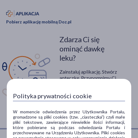
Pobierz aplikację mobilną Doz.pl
Zdarza Ci się
ominąć dawkę
leku?
Zainstaluj aplikację. Stwórz
apteczkę. Przypomnimy Ci
kiedy wziąć lek.
Polityka prywatności cookie
Dostępna w
W momencie odwiedzenia przez Użytkownika Portalu,
gromadzone są pliki cookies (tzw. „ciasteczka”) czyli małe
pliki tekstowe, zawierające niewielkie ilości informacji,
które pobierane są podczas odwiedzania Portalu i
przechowywane na Urządzeniu Użytkownika. Pliki cookies
są powszechnie stosowane w celu usprawnienia działania