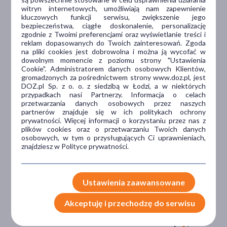
witryn internetowych, umożliwiają nam zapewnienie
kluczowych funkcji serwisu, zwiększenie jego
Dlaczego DOZ.pl
bezpieczeństwa, ciągłe doskonalenie, personalizację
zgodnie z Twoimi preferencjami oraz wyświetlanie treści i
reklam dopasowanych do Twoich zainteresowań. Zgoda
na pliki cookies jest dobrowolna i można ją wycofać w
dowolnym momencie z poziomu strony "Ustawienia
Niższe koszta leczenia
Cookie". Administratorem danych osobowych Klientów,
gromadzonych za pośrednictwem strony www.doz.pl, jest
Darmowa dostawa do Apteki
DOZ.pl Sp. z o. o. z siedzibą w Łodzi, a w niektórych
Bezpłatna Infolinia dla
przypadkach nasi Partnerzy. Informacja o celach
Pacjentów.
przetwarzania danych osobowych przez naszych
partnerów znajduje się w ich politykach ochrony
prywatności. Więcej informacji o korzystaniu przez nas z
plików cookies oraz o przetwarzaniu Twoich danych
Bezpieczeństwo
osobowych, w tym o przysługujących Ci uprawnieniach,
znajdziesz w Polityce prywatności.
Weryfikacja interakcji leków.
Encyklopedia leków i ziół
Ustawienia zaawansowane
Wsparcie w leczeniu
Akceptuję i przechodzę do serwisu
Porady na czacie z