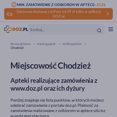
MIN. ZAMÓWIENIE Z ODBIOREM W APTECE:
25 ZŁ
Darmowa dostawa z InPost od 39 zł tylko w aplikacji
DOZ.pl
w
Hit
Hit
Strona główna
Katalog aptek
wielkopolskie
Chodzież
ofory
Miejscowość Chodzież
do makijażu
dzieci
ść
Hit
Hit
ące
rmową
kijażu
Apteki realizujące zamówienia z
www.doz.pl oraz ich dyżury
ść
Hit
Poniżej znajduje się lista punktów, w których możesz
w
Hit
Hit
odebrać zamówienie z portalu doz.pl. Płatność za
zamówienia realizowane z odbiorem w aptece uiścisz
ść
Hit
w wybranej placówce.