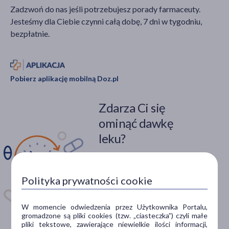
Zadzwoń do nas jeśli potrzebujesz porady farmaceuty.
Jesteśmy dla Ciebie czynni całą dobę, 7 dni w tygodniu,
bezpłatnie.
Pobierz aplikację mobilną Doz.pl
Zdarza Ci się
ominąć dawkę
leku?
Zainstaluj aplikację. Stwórz
apteczkę. Przypomnimy Ci
Polityka prywatności cookie
kiedy wziąć lek.
Dostępna w
W momencie odwiedzenia przez Użytkownika Portalu,
gromadzone są pliki cookies (tzw. „ciasteczka”) czyli małe
pliki tekstowe, zawierające niewielkie ilości informacji,