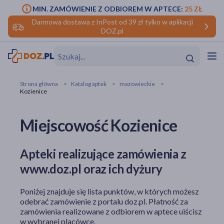
MIN. ZAMÓWIENIE Z ODBIOREM W APTECE:
25 ZŁ
Darmowa dostawa z InPost od 39 zł tylko w aplikacji
DOZ.pl
w
Hit
Hit
Strona główna
Katalog aptek
mazowieckie
Kozienice
ofory
Miejscowość Kozienice
do makijażu
dzieci
ść
Hit
Hit
ące
rmową
kijażu
Apteki realizujące zamówienia z
www.doz.pl oraz ich dyżury
ść
Hit
Poniżej znajduje się lista punktów, w których możesz
w
Hit
Hit
odebrać zamówienie z portalu doz.pl. Płatność za
zamówienia realizowane z odbiorem w aptece uiścisz
ść
Hit
w wybranej placówce.