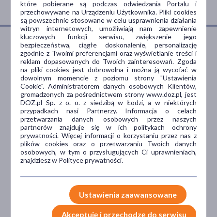
które pobierane są podczas odwiedzania Portalu i
przechowywane na Urządzeniu Użytkownika. Pliki cookies
są powszechnie stosowane w celu usprawnienia działania
witryn internetowych, umożliwiają nam zapewnienie
kluczowych funkcji serwisu, zwiększenie jego
bezpieczeństwa, ciągłe doskonalenie, personalizację
zgodnie z Twoimi preferencjami oraz wyświetlanie treści i
Dlaczego DOZ.pl
reklam dopasowanych do Twoich zainteresowań. Zgoda
na pliki cookies jest dobrowolna i można ją wycofać w
dowolnym momencie z poziomu strony "Ustawienia
Cookie". Administratorem danych osobowych Klientów,
gromadzonych za pośrednictwem strony www.doz.pl, jest
Niższe koszta leczenia
DOZ.pl Sp. z o. o. z siedzibą w Łodzi, a w niektórych
przypadkach nasi Partnerzy. Informacja o celach
Darmowa dostawa do Apteki
przetwarzania danych osobowych przez naszych
partnerów znajduje się w ich politykach ochrony
Bezpłatna Infolinia dla
prywatności. Więcej informacji o korzystaniu przez nas z
Pacjentów.
plików cookies oraz o przetwarzaniu Twoich danych
osobowych, w tym o przysługujących Ci uprawnieniach,
znajdziesz w Polityce prywatności.
Bezpieczeństwo
Weryfikacja interakcji leków.
Ustawienia zaawansowane
Encyklopedia leków i ziół
Akceptuję i przechodzę do serwisu