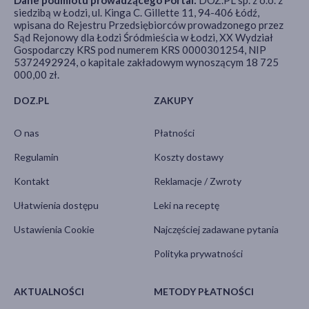
Dane podmiotu prowadzącego Portal:
DOZ.PL sp. z o.o. z
siedzibą w Łodzi, ul. Kinga C. Gillette 11, 94-406 Łódź,
wpisana do Rejestru Przedsiębiorców prowadzonego przez
Sąd Rejonowy dla Łodzi Śródmieścia w Łodzi, XX Wydział
Gospodarczy KRS pod numerem KRS 0000301254, NIP
5372492924, o kapitale zakładowym wynoszącym 18 725
000,00 zł.
DOZ.PL
ZAKUPY
O nas
Płatności
Regulamin
Koszty dostawy
Kontakt
Reklamacje / Zwroty
Ułatwienia dostępu
Leki na receptę
Ustawienia Cookie
Najczęściej zadawane pytania
Polityka prywatności
AKTUALNOŚCI
METODY PŁATNOŚCI