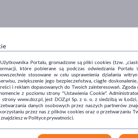
kie
ytkownika Portalu, gromadzone są pliki cookies (tzw. „ciastec
informacji, które pobierane są podczas odwiedzania Portal
powszechnie stosowane w celu usprawnienia działania witryn
erwisu, zwiększenie jego bezpieczeństwa, ciągłe doskonalenie
treści i reklam dopasowanych do Twoich zainteresowań. Zgoda n
mencie z poziomu strony "Ustawienia Cookie". Administrat
trony www.doz.pl, jest DOZ.pl Sp. z o. o. z siedzibą w Łodzi,
przetwarzania danych osobowych przez naszych partnerów znajd
 korzystaniu przez nas z plików cookies oraz o przetwarzaniu
 znajdziesz w Polityce prywatności.