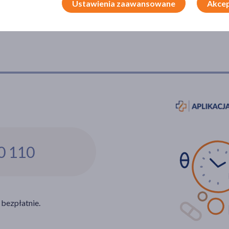
Ustawienia zaawansowane
Akcep
0 110
 bezpłatnie.