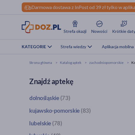
Darmowa dostawa z InPost od 39 zł tylko w aplika
Strefa okazji
Nowości
Krótkie dat
KATEGORIE
Strefa wiedzy
Aplikacja mobilna
Strona główna
Katalog aptek
zachodniopomorskie
Ko
Znajdź aptekę
dolnośląskie
(73)
Bogatynia
(1)
kujawsko-pomorskie
(83)
Dzierżoniów
(1)
Bobrowo
(1)
lubelskie
(78)
Głogów
(3)
Brodnica
(4)
Jawor
(1)
Bełżyce
(2)