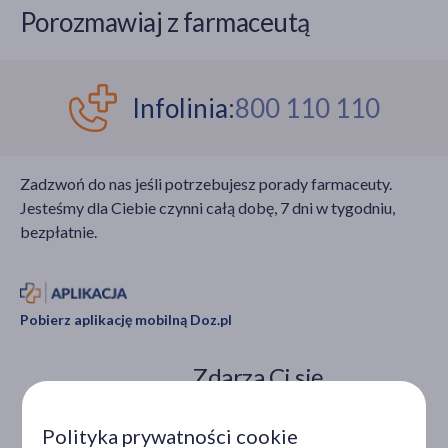
Porozmawiaj z farmaceutą
Infolinia:
800 110 110
Zadzwoń do nas jeśli potrzebujesz porady farmaceuty.
Jesteśmy dla Ciebie czynni całą dobę, 7 dni w tygodniu,
bezpłatnie.
Pobierz aplikację mobilną Doz.pl
Zdarza Ci się
ominąć dawkę
leku?
Polityka prywatności cookie