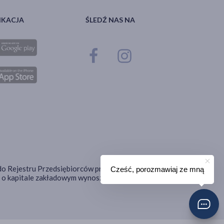
IKACJA
ŚLEDŹ NAS NA
ana do Rejestru Przedsiębiorców prowadzonego przez Sąd
Cześć, porozmawiaj ze mną
o kapitale zakładowym wynoszącym 18 725 000,00 zł.