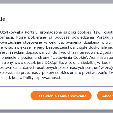
kie
ytkownika Portalu, gromadzone są pliki cookies (tzw. „ciastec
informacji, które pobierane są podczas odwiedzania Portal
powszechnie stosowane w celu usprawnienia działania witryn
erwisu, zwiększenie jego bezpieczeństwa, ciągłe doskonalenie
treści i reklam dopasowanych do Twoich zainteresowań. Zgoda n
mencie z poziomu strony "Ustawienia Cookie". Administrat
trony www.doz.pl, jest DOZ.pl Sp. z o. o. z siedzibą w Łodzi,
przetwarzania danych osobowych przez naszych partnerów znajd
 korzystaniu przez nas z plików cookies oraz o przetwarzaniu
 znajdziesz w Polityce prywatności.
Ustawienia zaawansowane
Akcep