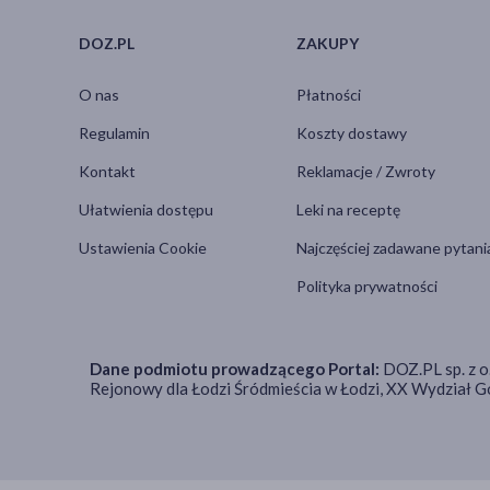
Pyzdry
(1)
Raszków
(1)
DOZ.PL
ZAKUPY
Rawicz
(1)
Rogalinek
(2)
O nas
Płatności
Rokietnica
(2)
Regulamin
Koszty dostawy
Siedlec
(1)
Kontakt
Reklamacje / Zwroty
Sieraków
(2)
Strzałkowo
(1)
Ułatwienia dostępu
Leki na receptę
Suchy Las
(1)
Ustawienia Cookie
Najczęściej zadawane pytani
Swarzędz
(2)
Szamotuły
(1)
Polityka prywatności
Ślesin
(1)
Śrem
(1)
Środa Wielkopolska
(5)
Dane podmiotu prowadzącego Portal:
DOZ.PL sp. z o
Rejonowy dla Łodzi Śródmieścia w Łodzi, XX Wydział
Tarnowo Podgórne
(1)
Trzemeszno
(1)
Turek
(1)
Ujście
(1)