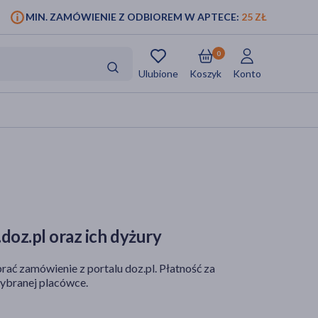
MIN. ZAMÓWIENIE Z ODBIOREM W APTECE:
25 ZŁ
0
Ulubione
Koszyk
Konto
doz.pl oraz ich dyżury
rać zamówienie z portalu doz.pl. Płatność za
ybranej placówce.