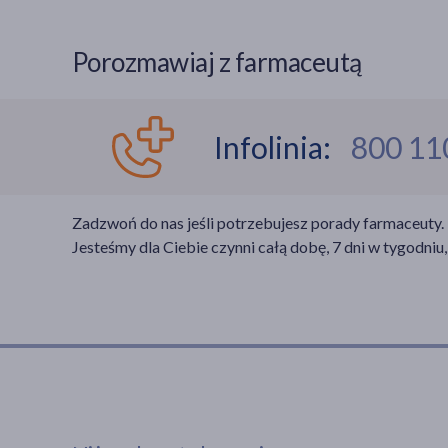
Radzionków
(1)
Chodzież
(1)
Teresin
(1)
Czaplinek
(1)
Rędziny
(1)
Chrzypsko Wielkie
(1)
Warka
(1)
Dobra
(1)
Ruda Śląska
(3)
Porozmawiaj z farmaceutą
Czarnków
(2)
Warszawa
(59)
Dobrzany
(1)
Rudniki
(1)
Czerwonak
(1)
Węgrów
(1)
Drawsko Pomorskie
(1)
Rybnik
(3)
Dąbrówka
(1)
Wilga
(1)
Golczewo
(2)
Rydułtowy
(1)
Gniezno
(2)
Infolinia:
800 11
Wyszogród
(1)
Goleniów
(4)
Sączów
(1)
Grzegorzew
(1)
Ząbki
(1)
Gryfino
(3)
Siemianowice Śląskie
(2)
Jarocin
(3)
Żuromin
(2)
Ińsko
(1)
Skoczów
(1)
Jastrowie
(2)
Żyrardów
(1)
Zadzwoń do nas jeśli potrzebujesz porady farmaceuty.
Kamień Pomorski
(2)
Sławków
(1)
Kaczory
(1)
Jesteśmy dla Ciebie czynni całą dobę, 7 dni w tygodniu,
Kobylanka
(1)
Sosnowiec
(2)
Kalisz
(3)
Kołobrzeg
(3)
Stanisławów
(1)
Kaźmierz
(1)
Koszalin
(5)
Szczyrk
(1)
Kępno
(1)
Lipiany
(1)
Świętochłowice
(1)
Kleczew
(1)
Łobez
(1)
Tarnowskie Góry
(2)
Koło
(1)
Marianowo
(1)
Tychy
(3)
Konin
(3)
Maszewo
(1)
Wilkowice
(1)
Kopanica
(1)
Międzyzdroje
(1)
Wisła Wielka
(1)
Kostrzyn Wielkopolski
(2)