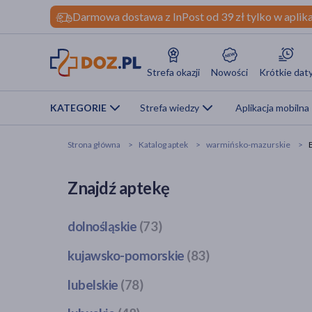
Darmowa dostawa z InPost od 39 zł tylko w aplika
Strefa okazji
Nowości
Krótkie dat
KATEGORIE
Strefa wiedzy
Aplikacja mobilna
Strona główna
Katalog aptek
warmińsko-mazurskie
Znajdź aptekę
dolnośląskie
(73)
Bogatynia
(1)
kujawsko-pomorskie
(83)
Dzierżoniów
(1)
Bobrowo
(1)
lubelskie
(78)
Głogów
(3)
Brodnica
(4)
Jawor
(1)
Bełżyce
(2)