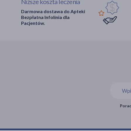
Niższe koszta leczenia
Niechorze
(1)
Włodowice
(1)
Kościan
(3)
Nowogard
(1)
Wodzisław Śląski
(1)
Koziegłowy
(3)
Darmowa dostawa do Apteki
Przybiernów
(1)
Zabrze
(10)
Bezpłatna Infolinia dla
Kórnik
(2)
Pyrzyce
(1)
Pacjentów.
Zawiercie
(5)
Lądek
(2)
Recz
(1)
Zebrzydowice
(1)
Leszno
(5)
Resko
(1)
Żory
(2)
Luboń
(1)
Sławno
(1)
Żywiec
(3)
Lwówek
(2)
Stargard
(2)
Łowyń
(1)
Stepnica
(1)
Międzychód
(1)
Szczecin
(19)
Miłosław
(1)
Szczecinek
(4)
Nowy Tomyśl
(4)
Świdwin
(1)
Oborniki
(3)
Świerzno
(1)
Ostrów Wielkopolski
(3)
Świnoujście
(3)
Ostrzeszów
(1)
Trzcińsko-Zdrój
(1)
Piła
(6)
Porad
Wałcz
(3)
Pleszew
(4)
Warnice
(1)
Poznań
(35)
Wolin
(1)
Przemęt
(1)