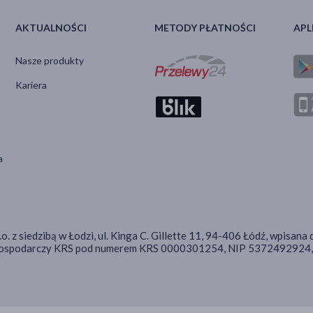
AKTUALNOŚCI
METODY PŁATNOŚCI
APL
Nasze produkty
Kariera
a
.o. z siedzibą w Łodzi, ul. Kinga C. Gillette 11, 94-406 Łódź, wpis
 Gospodarczy KRS pod numerem KRS 0000301254, NIP 5372492924, 