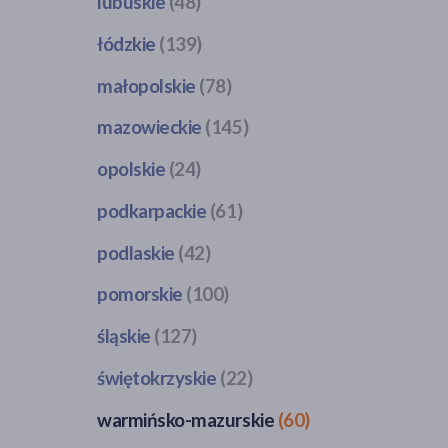
lubuskie
(48)
Brześć Kujawski
(1)
Jelenia Góra
(1)
Biała Podlaska
(4)
Brzoza
(1)
Kiełczów
(1)
Babimost
(1)
łódzkie
(139)
Biłgoraj
(1)
Brzozie
(1)
Kłodzko
(1)
Brójce
(1)
Chełm
(8)
Bukowiec
(1)
Aleksandrów Łódzki
(1)
małopolskie
(78)
Legnica
(5)
Drezdenko
(2)
Dęblin
(2)
Bydgoszcz
(20)
Andrespol
(1)
Lubań
(2)
Gorzów Wielkopolski
(4)
Dzwola
(1)
Andrychów
(3)
mazowieckie
(145)
Cekcyn
(1)
Bełchatów
(5)
Lubin
(4)
Gubin
(3)
Godziszów
(1)
Bochnia
(1)
Chełmno
(1)
Będków
(1)
Milicz
(2)
Iłowa
(1)
Białobrzegi
(1)
opolskie
(24)
Hrubieszów
(1)
Bukowno
(1)
Chełmża
(1)
Brąszewice
(1)
Mirków
(2)
Kargowa
(1)
Bieżuń
(1)
Janów Lubelski
(1)
Chrzanów
(1)
Ciechocinek
(2)
Brzeziny
(3)
Brzeg
(1)
podkarpackie
(61)
Nowa Ruda
(1)
Kłodawa
(1)
Brwinów
(1)
Kazimierz Dolny
(1)
Dąbrowa Tarnowska
(1)
Dąbrowa Chełmińska
(1)
Daszyna
(1)
Głubczyce
(1)
Oleśnica
(2)
Międzyrzecz
(2)
Ciechanów
(3)
Kodeń
(1)
Gdów
(1)
Błażowa
(1)
podlaskie
(42)
Górzno
(1)
Dobryszyce
(1)
Gorzów Śląski
(1)
Polkowice
(2)
Nowa Sól
(1)
Czerwińsk nad Wisłą
(1)
Krasnystaw
(1)
Jadowniki
(1)
Bojanów
(1)
Grudziądz
(2)
Działoszyn
(1)
Kędzierzyn-Koźle
(2)
Szczawno-Zdrój
(1)
Pszczew
(1)
Dębe Wielkie
(1)
Bargłów Kościelny
(1)
pomorskie
(100)
Kraśnik
(2)
Kamień
(1)
Borek Wielki (Czarna)
(1)
Inowrocław
(5)
Głowno
(2)
Kluczbork
(2)
Środa Śląska
(1)
Skwierzyna
(1)
Drobin
(1)
Białystok
(15)
Lubartów
(2)
Kraków
(33)
Brzozów
(2)
Janikowo
(2)
Gorzkowice
(1)
Krapkowice
(2)
Bolszewo
(2)
śląskie
(127)
Świdnica
(2)
Słubice
(2)
Garwolin
(1)
Bielsk Podlaski
(3)
Lublin
(16)
Krynica-Zdrój
(1)
Dębica
(2)
Jastrzębie k. Brodnic
(1)
Góra Świętej Małgorzaty
(1)
Łosiów
(1)
Bytów
(1)
Świętoszów
(1)
Strzelce Krajeńskie
(1)
Gąsocin
(1)
Grajewo
(2)
Łęczna
(1)
Krzywaczka
(1)
Dubiecko
(1)
Będzin
(4)
świętokrzyskie
(22)
Laskowice k. Świecia
(1)
Inowłódz
(1)
Niemodlin
(1)
Chojnice
(5)
Trzebnica
(1)
Sulechów
(2)
Gostynin
(1)
Hajnówka
(1)
Łuków
(2)
Modlnica
(1)
Dynów
(1)
Bielsko-Biała
(4)
Lipno
(2)
Jeżów
(1)
Nysa
(4)
Człuchów
(1)
Wałbrzych
(7)
Sulęcin
(1)
Grodzisk Mazowiecki
(1)
Kleosin
(1)
Bliżyn
(1)
warmińsko-mazurskie
(60)
Mełgiew
(1)
Mogilany
(1)
Głogów Małopolski
(1)
Boronów
(1)
Lisewo
(1)
Kleszczów
(2)
Olesno
(1)
Dzierzgoń
(1)
Wołów
(1)
Świdnica
(1)
Grójec
(1)
Kobylin-Borzymy
(1)
Bodzentyn
(1)
Międzyrzec Podlaski
(1)
Mszana Dolna
(1)
Gniewczyna Łańcucka
(1)
Bytom
(4)