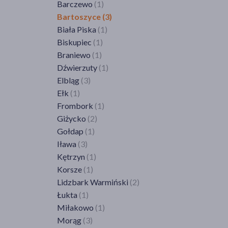
Lubanie
(1)
Koluszki
(3)
Opole
(4)
Dzierżążno
(1)
Barczewo
(1)
Wrocław
(26)
Świebodzin
(2)
Halinów
(1)
Łapy
(2)
Kielce
(8)
Nałęczów
(1)
Myślenice
(1)
Iwonicz-Zdrój
(1)
Chorzów
(1)
Łabiszyn
(1)
Konstantynów Łódzki
(1)
Ozimek
(1)
Gdańsk
(23)
Bartoszyce
(3)
Zagrodno
(1)
Zielona Góra
(16)
Izabelin
(1)
Łomża
(2)
Kunów
(1)
Opole Lubelskie
(1)
Nowy Sącz
(2)
Jarosław
(8)
Cieszyn
(2)
Mogilno
(1)
Ksawerów
(1)
Strzelce Opolskie
(2)
Gdynia
(17)
Biała Piska
(1)
Zgorzelec
(1)
Zielona Góra
(1)
Jedlnia-Letnisko
(1)
Michałowo
(1)
Oksa
(1)
Poniatowa
(1)
Olkusz
(2)
Jasło
(1)
Czaniec
(1)
Nowa Wieś Wielka
(1)
Kutno
(4)
Tułowice
(1)
Kartuzy
(1)
Biskupiec
(1)
Złotoryja
(1)
Żagań
(2)
Józefów
(2)
Radziłów
(1)
Ostrowiec Świętokrzyski
(3)
Potok Wielki
(2)
Poronin
(1)
Jedlicze
(1)
Czechowice-Dziedzice
(1)
Osiek
(1)
Lgota Wielka
(1)
Krokowa
(1)
Braniewo
(1)
Żórawina
(1)
Żary
(1)
Kołbiel
(1)
Rutki-Kossaki
(1)
Sandomierz
(1)
Puławy
(3)
Raciechowice
(1)
Jeżowe
(1)
Czeladź
(1)
Piechcin
(1)
Lutomiersk
(1)
Kwidzyn
(2)
Dźwierzuty
(1)
Konstancin-Jeziorna
(1)
Siemiatycze
(1)
Skarżysko-Kamienna
(2)
Radzyń Podlaski
(1)
Radziszów
(1)
Jodłowa
(1)
Czerwionka-Leszczyny
(3)
Piotrków Kujawski
(1)
Lututów
(1)
Lębork
(2)
Elbląg
(3)
Kozienice
(2)
Sokółka
(1)
Starachowice
(3)
Ryki
(2)
Rzezawa
(1)
Kańczuga
(1)
Częstochowa
(4)
Radomin
(1)
Łask
(3)
Malbork
(3)
Ełk
(1)
Lipsko
(1)
Suwałki
(4)
Włoszczowa
(1)
Susiec
(1)
Skawina
(1)
Krosno
(1)
Dąbrowa Górnicza
(4)
Radziejów
(2)
Łęczyca
(2)
Nowa Wieś Lęborska
(1)
Frombork
(1)
Łaskarzew
(1)
Wysokie Mazowieckie
(3)
Świdnik
(2)
Słomniki
(1)
Łańcut
(5)
Gliwice
(6)
Rypin
(2)
Łowicz
(2)
Nowy Dwór Gdański
(1)
Giżycko
(2)
Łazy
(1)
Zambrów
(2)
Terespol
(1)
Stary Sącz
(1)
Majdan Królewski
(1)
Goczałkowice-Zdrój
(1)
Sępólno Krajeńskie
(1)
Łódź
(45)
Pruszcz Gdański
(1)
Gołdap
(1)
Łosice
(1)
Tomaszów Lubelski
(3)
Sucha Beskidzka
(1)
Mielec
(3)
Jastrzębie-Zdrój
(2)
Solec Kujawski
(1)
Masłowice
(1)
Pszczółki
(1)
Iława
(3)
Maków Mazowiecki
(1)
Ułęż
(1)
Sułkowice
(1)
Nowa Sarzyna
(1)
Jaworzno
(2)
Szubin
(1)
Mokrsko
(1)
Puck
(4)
Kętrzyn
(1)
Marki
(1)
Włodawa
(2)
Szczawnica
(1)
Ostrów
(1)
Kalety
(1)
Topólka
(1)
Opoczno
(1)
Rumia
(4)
Korsze
(1)
Mińsk Mazowiecki
(3)
Wojcieszków
(1)
Tarnów
(4)
Pruchnik
(2)
Katowice
(9)
Toruń
(9)
Ozorków
(3)
Rytel
(1)
Lidzbark Warmiński
(2)
Mława
(3)
Wysokie
(1)
Tylmanowa
(1)
Przemyśl
(1)
Kłobuck
(1)
Tuchola
(2)
Pabianice
(7)
Sianowo
(1)
Łukta
(1)
Mysiadło
(1)
Zagłoba
(1)
Wadowice
(2)
Przeworsk
(3)
Knurów
(2)
Wąbrzeźno
(1)
Piotrków Trybunalski
(9)
Skarszewy
(1)
Miłakowo
(1)
Nowe Miasto n. Pilicą
(1)
Zakrzówek
(1)
Wieliczka
(3)
Rymanów-Zdrój
(1)
Lubliniec
(1)
Włocławek
(4)
Poddębice
(1)
Słupsk
(6)
Morąg
(3)
Nowy Dwór Mazowiecki
(2)