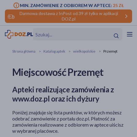
MIN. ZAMÓWIENIE Z ODBIOREM W APTECE:
25 ZŁ
Darmowa dostawa z InPost od 39 zł tylko w aplikacji
DOZ.pl
w
Hit
Hit
Strona główna
Katalog aptek
wielkopolskie
Przemęt
ofory
Miejscowość Przemęt
do makijażu
dzieci
ść
Hit
Hit
Apteki realizujące zamówienia z
ące
rmową
kijażu
www.doz.pl oraz ich dyżury
ść
Hit
Poniżej znajduje się lista punktów, w których możesz
w
odebrać zamówienie z portalu doz.pl. Płatność za
Hit
Hit
zamówienia realizowane z odbiorem w aptece uiścisz
w wybranej placówce.
ść
Hit