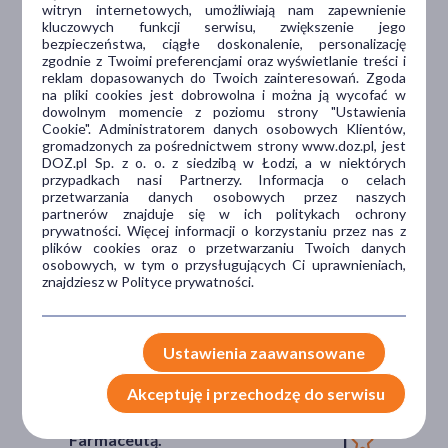
witryn internetowych, umożliwiają nam zapewnienie
Dlaczego DOZ.pl
kluczowych funkcji serwisu, zwiększenie jego
bezpieczeństwa, ciągłe doskonalenie, personalizację
zgodnie z Twoimi preferencjami oraz wyświetlanie treści i
reklam dopasowanych do Twoich zainteresowań. Zgoda
na pliki cookies jest dobrowolna i można ją wycofać w
Niższe koszta leczenia
dowolnym momencie z poziomu strony "Ustawienia
Cookie". Administratorem danych osobowych Klientów,
Darmowa dostawa do Apteki
gromadzonych za pośrednictwem strony www.doz.pl, jest
DOZ.pl Sp. z o. o. z siedzibą w Łodzi, a w niektórych
Bezpłatna Infolinia dla
przypadkach nasi Partnerzy. Informacja o celach
Pacjentów.
przetwarzania danych osobowych przez naszych
partnerów znajduje się w ich politykach ochrony
prywatności. Więcej informacji o korzystaniu przez nas z
plików cookies oraz o przetwarzaniu Twoich danych
Bezpieczeństwo
osobowych, w tym o przysługujących Ci uprawnieniach,
znajdziesz w Polityce prywatności.
Weryfikacja interakcji leków.
Encyklopedia leków i ziół
Ustawienia zaawansowane
Wsparcie w leczeniu
Akceptuję i przechodzę do serwisu
Porady na czacie z
Farmaceutą.