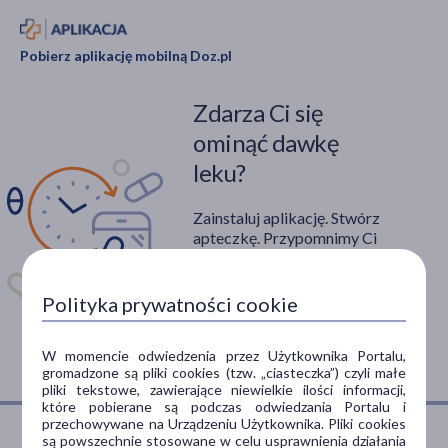
Pobierz aplikację mobilną Doz.pl
Zdarza Ci się
ominąć dawkę
leku?
Zainstaluj aplikację. Stwórz
apteczkę. Przypomnimy Ci
kiedy wziąć lek.
Dostępna w
Polityka prywatności cookie
W momencie odwiedzenia przez Użytkownika Portalu,
gromadzone są pliki cookies (tzw. „ciasteczka”) czyli małe
pliki tekstowe, zawierające niewielkie ilości informacji,
które pobierane są podczas odwiedzania Portalu i
przechowywane na Urządzeniu Użytkownika. Pliki cookies
są powszechnie stosowane w celu usprawnienia działania