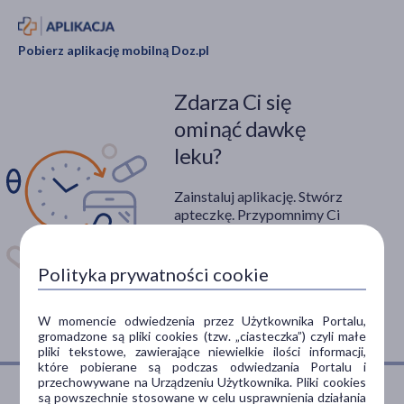
Pobierz aplikację mobilną Doz.pl
Zdarza Ci się
ominąć dawkę
leku?
Zainstaluj aplikację. Stwórz
apteczkę. Przypomnimy Ci
kiedy wziąć lek.
Dostępna w
Polityka prywatności cookie
W momencie odwiedzenia przez Użytkownika Portalu,
gromadzone są pliki cookies (tzw. „ciasteczka”) czyli małe
pliki tekstowe, zawierające niewielkie ilości informacji,
które pobierane są podczas odwiedzania Portalu i
przechowywane na Urządzeniu Użytkownika. Pliki cookies
są powszechnie stosowane w celu usprawnienia działania