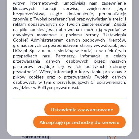
witryn internetowych, umożliwiają nam zapewnienie
Dlaczego DOZ.pl
kluczowych funkcji serwisu, zwiększenie jego
bezpieczeństwa, ciągłe doskonalenie, personalizację
zgodnie z Twoimi preferencjami oraz wyświetlanie treści i
reklam dopasowanych do Twoich zainteresowań. Zgoda
na pliki cookies jest dobrowolna i można ją wycofać w
Niższe koszta leczenia
dowolnym momencie z poziomu strony "Ustawienia
Cookie". Administratorem danych osobowych Klientów,
Darmowa dostawa do Apteki
gromadzonych za pośrednictwem strony www.doz.pl, jest
DOZ.pl Sp. z o. o. z siedzibą w Łodzi, a w niektórych
Bezpłatna Infolinia dla
przypadkach nasi Partnerzy. Informacja o celach
Pacjentów.
przetwarzania danych osobowych przez naszych
partnerów znajduje się w ich politykach ochrony
prywatności. Więcej informacji o korzystaniu przez nas z
plików cookies oraz o przetwarzaniu Twoich danych
Bezpieczeństwo
osobowych, w tym o przysługujących Ci uprawnieniach,
znajdziesz w Polityce prywatności.
Weryfikacja interakcji leków.
Encyklopedia leków i ziół
Ustawienia zaawansowane
Wsparcie w leczeniu
Akceptuję i przechodzę do serwisu
Porady na czacie z
Farmaceutą.