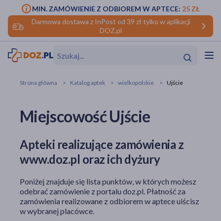
MIN. ZAMÓWIENIE Z ODBIOREM W APTECE:
25 ZŁ
Darmowa dostawa z InPost od 39 zł tylko w aplikacji
DOZ.pl
w
Hit
Hit
Strona główna
Katalog aptek
wielkopolskie
Ujście
ofory
Miejscowość Ujście
do makijażu
dzieci
ść
Hit
Hit
Apteki realizujące zamówienia z
ące
rmową
kijażu
www.doz.pl oraz ich dyżury
ść
Hit
Poniżej znajduje się lista punktów, w których możesz
w
odebrać zamówienie z portalu doz.pl. Płatność za
Hit
Hit
zamówienia realizowane z odbiorem w aptece uiścisz
w wybranej placówce.
ść
Hit