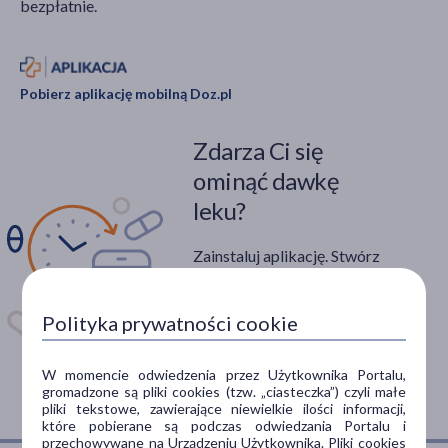
bezpłatnie.
Pobierz aplikację mobilną Doz.pl
Zdarza Ci się
ominąć dawkę
leku?
Zainstaluj aplikację. Stwórz
apteczkę. Przypomnimy Ci
kiedy wziąć lek.
Polityka prywatności cookie
Dostępna w
W momencie odwiedzenia przez Użytkownika Portalu,
gromadzone są pliki cookies (tzw. „ciasteczka”) czyli małe
pliki tekstowe, zawierające niewielkie ilości informacji,
które pobierane są podczas odwiedzania Portalu i
przechowywane na Urządzeniu Użytkownika. Pliki cookies