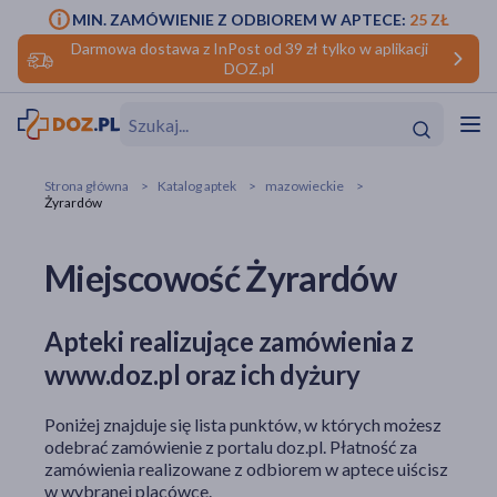
MIN. ZAMÓWIENIE Z ODBIOREM W APTECE:
25 ZŁ
Darmowa dostawa z InPost od 39 zł tylko w aplikacji
DOZ.pl
w
Hit
Hit
Strona główna
Katalog aptek
mazowieckie
Żyrardów
ofory
Miejscowość Żyrardów
do makijażu
dzieci
ść
Hit
Hit
ące
rmową
kijażu
Apteki realizujące zamówienia z
www.doz.pl oraz ich dyżury
ść
Hit
Poniżej znajduje się lista punktów, w których możesz
w
Hit
Hit
odebrać zamówienie z portalu doz.pl. Płatność za
zamówienia realizowane z odbiorem w aptece uiścisz
ść
Hit
w wybranej placówce.