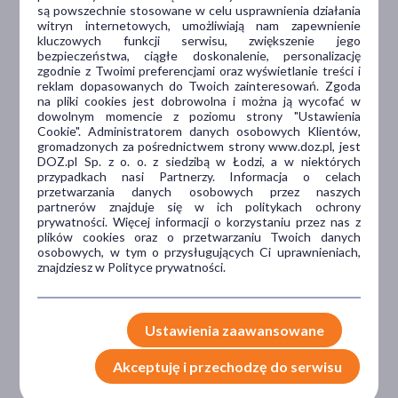
są powszechnie stosowane w celu usprawnienia działania
witryn internetowych, umożliwiają nam zapewnienie
kluczowych funkcji serwisu, zwiększenie jego
bezpieczeństwa, ciągłe doskonalenie, personalizację
Dlaczego DOZ.pl
zgodnie z Twoimi preferencjami oraz wyświetlanie treści i
reklam dopasowanych do Twoich zainteresowań. Zgoda
na pliki cookies jest dobrowolna i można ją wycofać w
dowolnym momencie z poziomu strony "Ustawienia
Niższe koszta leczenia
Cookie". Administratorem danych osobowych Klientów,
gromadzonych za pośrednictwem strony www.doz.pl, jest
DOZ.pl Sp. z o. o. z siedzibą w Łodzi, a w niektórych
Darmowa dostawa do Apteki
przypadkach nasi Partnerzy. Informacja o celach
Bezpłatna Infolinia dla
przetwarzania danych osobowych przez naszych
Pacjentów.
partnerów znajduje się w ich politykach ochrony
prywatności. Więcej informacji o korzystaniu przez nas z
plików cookies oraz o przetwarzaniu Twoich danych
osobowych, w tym o przysługujących Ci uprawnieniach,
Bezpieczeństwo
znajdziesz w Polityce prywatności.
Weryfikacja interakcji leków.
Encyklopedia leków i ziół
Ustawienia zaawansowane
Akceptuję i przechodzę do serwisu
Wsparcie w leczeniu