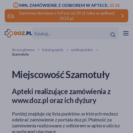
MIN. ZAMÓWIENIE Z ODBIOREM W APTECE:
25 ZŁ
Darmowa dostawa z InPost od 39 zł tylko w aplikacji
DOZ.pl
w
Hit
Hit
Strona główna
Katalog aptek
wielkopolskie
Szamotuły
ofory
Miejscowość Szamotuły
do makijażu
dzieci
ść
Hit
Hit
ące
rmową
kijażu
Apteki realizujące zamówienia z
www.doz.pl oraz ich dyżury
ść
Hit
Poniżej znajduje się lista punktów, w których możesz
w
Hit
Hit
odebrać zamówienie z portalu doz.pl. Płatność za
zamówienia realizowane z odbiorem w aptece uiścisz
ść
Hit
w wybranej placówce.