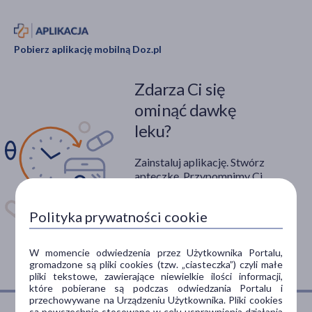
Pobierz aplikację mobilną Doz.pl
Zdarza Ci się
ominąć dawkę
leku?
Zainstaluj aplikację. Stwórz
apteczkę. Przypomnimy Ci
kiedy wziąć lek.
Polityka prywatności cookie
Dostępna w
W momencie odwiedzenia przez Użytkownika Portalu,
gromadzone są pliki cookies (tzw. „ciasteczka”) czyli małe
pliki tekstowe, zawierające niewielkie ilości informacji,
które pobierane są podczas odwiedzania Portalu i
przechowywane na Urządzeniu Użytkownika. Pliki cookies
są powszechnie stosowane w celu usprawnienia działania