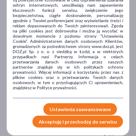
witryn internetowych, umożliwiają nam zapewnienie
kluczowych funkcji serwisu, zwiększenie jego
Dlaczego DOZ.pl
bezpieczeństwa, ciągłe doskonalenie, personalizację
zgodnie z Twoimi preferencjami oraz wyświetlanie treści i
reklam dopasowanych do Twoich zainteresowań. Zgoda
na pliki cookies jest dobrowolna i można ją wycofać w
dowolnym momencie z poziomu strony "Ustawienia
Niższe koszta leczenia
Cookie". Administratorem danych osobowych Klientów,
gromadzonych za pośrednictwem strony www.doz.pl, jest
Darmowa dostawa do Apteki
DOZ.pl Sp. z o. o. z siedzibą w Łodzi, a w niektórych
Bezpłatna Infolinia dla
przypadkach nasi Partnerzy. Informacja o celach
Pacjentów.
przetwarzania danych osobowych przez naszych
partnerów znajduje się w ich politykach ochrony
prywatności. Więcej informacji o korzystaniu przez nas z
plików cookies oraz o przetwarzaniu Twoich danych
Bezpieczeństwo
osobowych, w tym o przysługujących Ci uprawnieniach,
znajdziesz w Polityce prywatności.
Weryfikacja interakcji leków.
Encyklopedia leków i ziół
Ustawienia zaawansowane
Wsparcie w leczeniu
Akceptuję i przechodzę do serwisu
Porady na czacie z